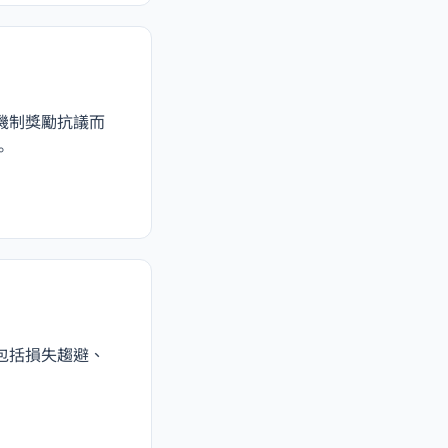
機制獎勵抗議而
。
包括損失趨避、