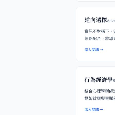
逆向選擇
Adve
資訊不對稱下，
忽略配合，將導
深入閱讀 →
行為經濟學
B
結合心理學與經
框架效應與稟賦
深入閱讀 →