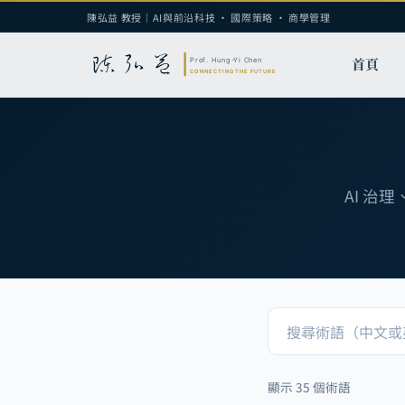
陳弘益 教授｜AI與前沿科技 · 國際策略 · 商學管理
首頁
AI 治
顯示 35 個術語