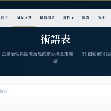
簡介
洞見文章
最新消息
著作 ▾
演講
徵才
知識索引
術語表
理、企業治理與國際治理的核心概念定義——35 個關鍵術
讀