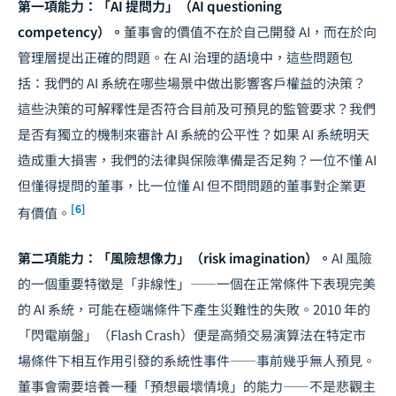
第一項能力：「AI 提問力」（AI questioning
competency）。
董事會的價值不在於自己開發 AI，而在於向
管理層提出正確的問題。在 AI 治理的語境中，這些問題包
括：我們的 AI 系統在哪些場景中做出影響客戶權益的決策？
這些決策的可解釋性是否符合目前及可預見的監管要求？我們
是否有獨立的機制來審計 AI 系統的公平性？如果 AI 系統明天
造成重大損害，我們的法律與保險準備是否足夠？一位不懂 AI
但懂得提問的董事，比一位懂 AI 但不問問題的董事對企業更
[6]
有價值。
第二項能力：「風險想像力」（risk imagination）。
AI 風險
的一個重要特徵是「非線性」——一個在正常條件下表現完美
的 AI 系統，可能在極端條件下產生災難性的失敗。2010 年的
「閃電崩盤」（Flash Crash）便是高頻交易演算法在特定市
場條件下相互作用引發的系統性事件——事前幾乎無人預見。
董事會需要培養一種「預想最壞情境」的能力——不是悲觀主