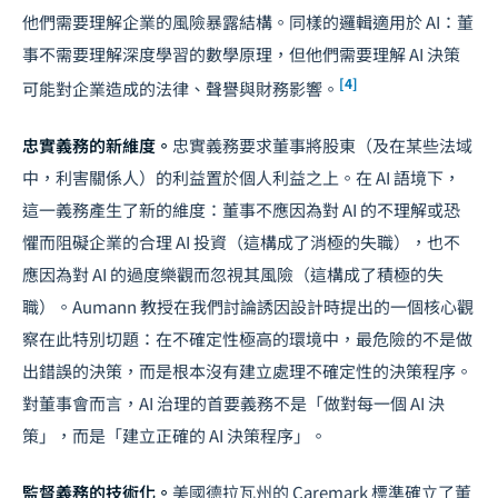
他們需要理解企業的風險暴露結構。同樣的邏輯適用於 AI：董
事不需要理解深度學習的數學原理，但他們需要理解 AI 決策
[4]
可能對企業造成的法律、聲譽與財務影響。
忠實義務的新維度。
忠實義務要求董事將股東（及在某些法域
中，利害關係人）的利益置於個人利益之上。在 AI 語境下，
這一義務產生了新的維度：董事不應因為對 AI 的不理解或恐
懼而阻礙企業的合理 AI 投資（這構成了消極的失職），也不
應因為對 AI 的過度樂觀而忽視其風險（這構成了積極的失
職）。Aumann 教授在我們討論誘因設計時提出的一個核心觀
察在此特別切題：在不確定性極高的環境中，最危險的不是做
出錯誤的決策，而是根本沒有建立處理不確定性的決策程序。
對董事會而言，
AI 治理
的首要義務不是「做對每一個 AI 決
策」，而是「建立正確的 AI 決策程序」。
監督義務的技術化。
美國德拉瓦州的 Caremark 標準確立了董