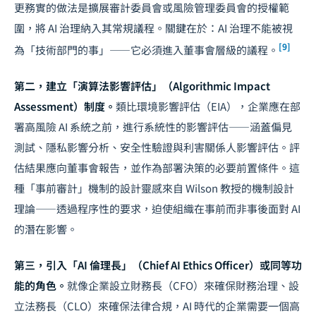
更務實的做法是擴展審計委員會或風險管理委員會的授權範
圍，將 AI 治理納入其常規議程。關鍵在於：AI 治理不能被視
[9]
為「技術部門的事」——它必須進入董事會層級的議程。
第二，建立「演算法影響評估」（Algorithmic Impact
Assessment）制度。
類比環境影響評估（EIA），企業應在部
署高風險 AI 系統之前，進行系統性的影響評估——涵蓋偏見
測試、隱私影響分析、安全性驗證與利害關係人影響評估。評
估結果應向董事會報告，並作為部署決策的必要前置條件。這
種「事前審計」機制的設計靈感來自 Wilson 教授的機制設計
理論——透過程序性的要求，迫使組織在事前而非事後面對 AI
的潛在影響。
第三，引入「AI 倫理長」（Chief AI Ethics Officer）或同等功
能的角色。
就像企業設立財務長（CFO）來確保財務治理、設
立法務長（CLO）來確保法律合規，AI 時代的企業需要一個高