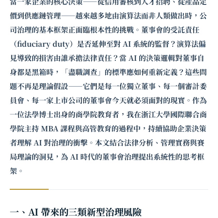
當一家企業的核心決策——從信用審核到人才招聘、從產品定
價到供應鏈管理——越來越多地由演算法而非人類做出時，公
司治理的基本框架正面臨根本性的挑戰。董事會的受託責任
（fiduciary duty）是否延伸至對 AI 系統的監督？演算法偏
見導致的損害由誰承擔法律責任？當 AI 的決策邏輯對董事自
身都是黑箱時，「盡職調查」的標準應如何重新定義？這些問
題不再是理論假設——它們是每一位
獨立董事
、每一個審計委
員會、每一家上市公司的董事會今天就必須面對的現實。作為
一位法學博士出身的商學院教育者，我在浙江大學國際聯合商
學院主持 MBA 課程與高管教育的過程中，持續協助企業決策
者理解 AI 對治理的衝擊。本文結合法律分析、管理實務與
賽
局理論
的洞見，為 AI 時代的董事會治理提出系統性的思考框
架。
一、AI 帶來的三類新型治理風險