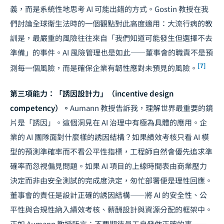
義，而是系統性地思考 AI 可能出錯的方式。Gostin 教授在我
們討論全球衛生法時的一個觀點對此高度適用：大流行病的教
訓是，最嚴重的風險往往來自「我們知道可能發生但選擇不去
準備」的事件。AI 風險管理也是如此——董事會的職責不是預
[7]
測每一個風險，而是確保企業有韌性應對未預見的風險。
第三項能力：「誘因設計力」（incentive design
competency）。
Aumann 教授告訴我，理解世界最重要的鏡
片是「誘因」。這個洞見在 AI 治理中有極為具體的應用。企
業的 AI 團隊面對什麼樣的誘因結構？如果績效考核只看 AI 模
型的預測準確率而不看公平性指標，工程師自然會優先追求準
確率而忽視偏見問題。如果 AI 項目的上線時間表由商業壓力
決定而非由安全測試的完成度決定，匆忙部署便是理性回應。
董事會的責任是設計正確的誘因結構——將 AI 的安全性、公
平性與合規性納入績效考核、薪酬設計與資源分配的框架中。
正如 Aumann 教授所言：不要期待員工自發做正確的事——