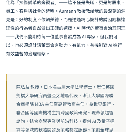
化為「技術變革的旁觀者」——這不僅是失職，更是對股東、
員工、客戶與社會的背叛。Aumann 教授教給我的最深刻的洞
見是：好的制度不依賴美德，而是透過精心設計的誘因結構讓
理性的行為者自然做出正確的選擇。AI 時代的董事會治理同理
——我們不能期待每一位董事自發成為 AI 專家，但我們可
以、也必須設計讓董事會有動力、有能力、有機制對 AI 進行
有效監督的治理框架。
陳弘益 教授，日本名古屋大學法學博士。歷任英國
劍橋大學研究員暨亞太地區代表、浙江大學國際聯
合商學院 MBA 主任暨高管教育主任，為世界銀行、
聯合國等國際機構主持跨國政策研究。現帶領超智
諮詢，結合商學專業與前沿科技，提供 AI 及量子運
算等領域的軟體開發及策略制定服務。策劃全球思