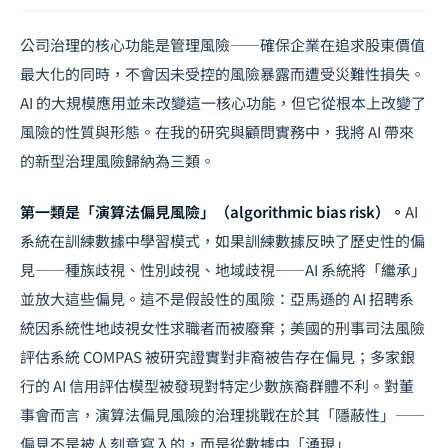
公司治理的核心功能是管理風險——確保企業在追求股東價值
最大化的同時，不會因未受控的風險暴露而遭受災難性損失。
AI 的
大規模應用
並未改變這一核心功能，但它從根本上改變了
風險的性質與形態。在我的研究與顧問實務中，我將 AI 帶來
的新型治理風險歸納為三類。
第一類是「演算法偏見風險」（algorithmic bias risk）。
AI
系統在訓練數據中學習模式，如果訓練數據反映了歷史性的偏
見——種族歧視、性別歧視、地域歧視——AI 系統將「繼承」
並放大這些偏見。這不是假設性的風險：亞馬遜的 AI 招聘系
統因系統性地歧視女性求職者而被廢棄；美國的刑事司法風險
評估系統 COMPAS 被研究證實對非裔被告存在偏見；多家銀
行的 AI 信用評估模型被發現對特定少數族裔群體不利。對董
事會而言，演算法偏見風險的治理挑戰在於其「隱蔽性」——
偏見不是被人刻意寫入的，而是從數據中「湧現」