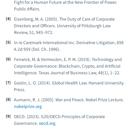
Fight for a Human Future at the New Frontier of Power.
Public Affairs.
Eisenberg, M. A. (2005). The Duty of Care of Corporate
Directors and Officers.
University of Pittsburgh Law
Review, 51
, 945–972.
In re Caremark International Inc. Derivative Litigation, 698
A.2d 959 (Del. Ch. 1996).
Fenwick, M. & Vermeulen, E. P. M. (2019). Technology and
Corporate Governance: Blockchain, Crypto, and Artificial
Intelligence.
Texas Journal of Business Law, 48
(1), 1–22.
Gostin, L. O. (2014).
Global Health Law.
Harvard University
Press.
Aumann, R. J. (2005).
War and Peace.
Nobel Prize Lecture.
nobelprize.org
OECD. (2023).
G20/OECD Principles of Corporate
Governance.
oecd.org