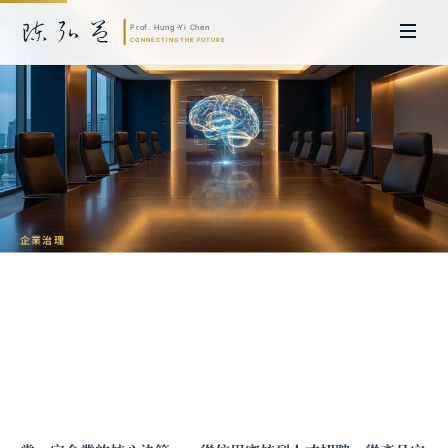
企業治理
AI 時代的公司治理：董事會需要什麼新思
維
陳弘益 教授｜日本名古屋大學法學博士。歷任英國劍橋大學研究員暨亞太地
區代表、浙江大學國際聯合商學院 MBA 主任暨高管教育主任，為世界銀行、
聯合國等國際機構主持跨國政策研究。現帶領超智諮詢，結合商學專業與前沿
科技，提供 AI 及
量子運算
等領域的軟體開發及策略制定服務。