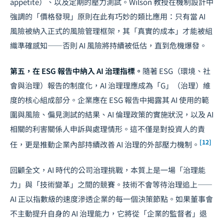
appetite）、以及定期的壓力測試。Wilson 教授在機制設計中
強調的「價格發現」原則在此有巧妙的類比應用：只有當 AI
風險被納入正式的風險管理框架，其「真實的成本」才能被組
織準確感知——否則 AI 風險將持續被低估，直到危機爆發。
第五，在
ESG
報告中納入 AI 治理指標。
隨著 ESG（環境、社
會與治理）報告的制度化，AI 治理理應成為「G」（治理）維
度的核心組成部分。企業應在 ESG 報告中揭露其 AI 使用的範
圍與風險、偏見測試的結果、AI 倫理政策的實施狀況，以及 AI
相關的利害關係人申訴與處理情形。這不僅是對投資人的責
[12]
任，更是推動企業內部持續改善 AI 治理的外部壓力機制。
回顧全文，AI 時代的公司治理挑戰，本質上是一場「治理能
力」與「技術變革」之間的競賽。技術不會等待治理追上——
AI 正以指數級的速度滲透企業的每一個決策節點。如果董事會
不主動提升自身的 AI 治理能力，它將從「企業的監督者」退