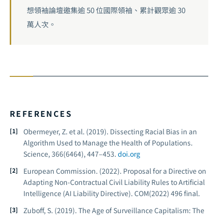
想領袖論壇邀集逾 50 位國際領袖、累計觀眾逾 30
萬人次。
REFERENCES
Obermeyer, Z. et al. (2019). Dissecting Racial Bias in an
Algorithm Used to Manage the Health of Populations.
Science, 366
(6464), 447–453.
doi.org
European Commission. (2022).
Proposal for a Directive on
Adapting Non-Contractual Civil Liability Rules to Artificial
Intelligence (AI Liability Directive).
COM(2022) 496 final.
Zuboff, S. (2019).
The Age of Surveillance Capitalism: The