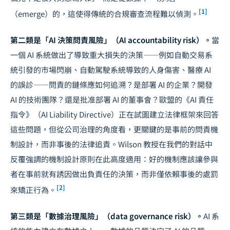
[1]
（emerge）的，這使得傳統的合規審查流程難以偵測。
第二類是「AI 決策問責風險」（AI accountability risk）。
當
一個 AI 系統做出了導致重大損失的決策——例如自動交易系
統引發的市場閃崩、自動駕駛系統導致的人身傷害、醫療 AI
的誤診——問責的鏈條應如何追溯？是部署 AI 的企業？開發
AI 的技術團隊？還是批准部署 AI 的董事會？歐盟的《AI 責任
指令》（AI Liability Directive）正在試圖建立法律框架來回答
這些問題，但從公司治理的角度看，更關鍵的是事前的問責機
制設計，而非事後的法律追責。Wilson 教授在我們的對話中
反覆強調的機制設計原則在此高度適用：好的機制應該讓參與
者在事前就有誘因做出負責任的決策，而非僅依賴事後的處罰
[2]
來矯正行為。
第三類是「數據治理風險」（data governance risk）。
AI 系