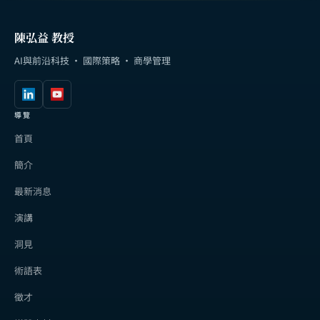
陳弘益 教授
AI與前沿科技 · 國際策略 · 商學管理
導覽
首頁
簡介
最新消息
演講
洞見
術語表
徵才