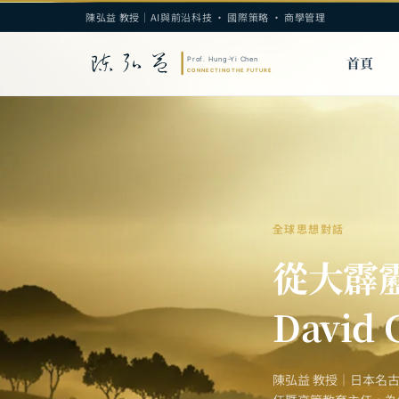
陳弘益 教授｜AI與前沿科技 · 國際策略 · 商學管理
首頁
全球思想對話
從大霹
David 
陳弘益 教授｜日本名