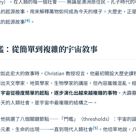
origin story）。在人類的每一個社會——無論是澳洲原住民、孔子
己的起源故事，用來解釋萬物如何成為今天的樣子。大歷史，正
[4]
代的起源故事
。
檻：從簡單到複雜的宇宙敘事
如此宏大的敘事時，Christian 教授坦言，他最初開設大歷史
列出天文學家、地質學家、生物學家的講座，但內容龐雜混亂。
：
宇宙從極度簡單的起點，逐步演化出越來越複雜的事物
。大霹
今天的人類社會，是宇宙中最複雜的結構之一。
他挑選了八個關鍵節點——「門檻」（thresholds）：宇宙
[5]
學元素、生命的出現……一直到現代人類社會
。他坦率地說，