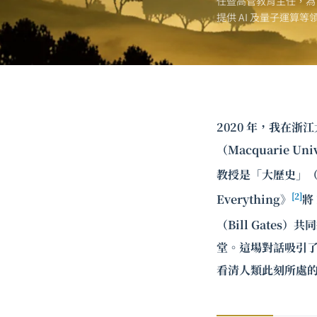
任暨高管教育主任，為
提供 AI 及
量子運算
等
2020 年，我在
（Macquarie Un
教授是「大歷史」（Bi
[2]
Everything》
將
（Bill Gates）共
堂。這場對話吸引
看清人類此刻所處