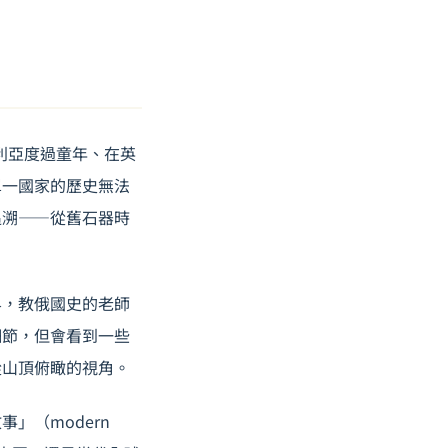
及利亞度過童年、在英
單一國家的歷史無法
追溯——從舊石器時
界，教俄國史的老師
細節，但會看到一些
從山頂俯瞰的視角。
」（modern