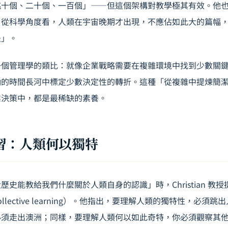
挑十個、二十個、一百個」——但這個架構對教學極其有效。他
，從科學角度看，人類在宇宙晚期才出現，不應佔如此大的篇幅
是」。
一個管理學的類比：就像企業戰略需要在複雜環境中找到少數關
瀚的時間長河中標定少數決定性的轉折。這種「從複雜中提煉簡
業決策中，都是最稀缺的素養。
習：人類何以獨特
歷史能教給我們什麼關於人類自身的認識」時，Christian 教
ollective learning）。他指出，要理解人類的獨特性，必須
必須走出澳洲；同樣，要理解人類何以如此奇特，你必須觀察其