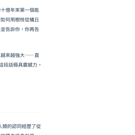
四十億年來第一個能
猩如何用樹枝從蟻丘
法並告訴你，你再告
且越來越強大——直
」這段話極具震撼力。
，人類的認同經歷了從