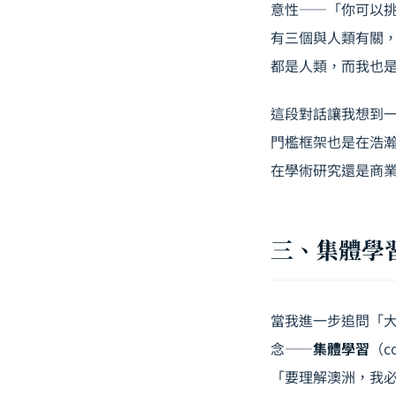
意性——「你可以
有三個與人類有關
都是人類，而我也
這段對話讓我想到
門檻框架也是在浩
在學術研究還是商
三、集體學
當我進一步追問「大
念——
集體學習
（c
「要理解澳洲，我