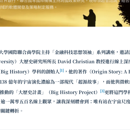
世界銀行、聯合國等國際機構主持跨國政策研究。現帶領超智諮詢，結合
領域的軟體開發及策略制定服務。
浙江大學國際聯合商學院主持「金融科技思想領袖」系列講座，邀
iversity）大歷史研究所所長 David Christian 教授進行線上深
[1]
g History）學科的創始人
，他的著作《Origin Story: A Bi
 138 億年的宇宙演化濃縮為一部現代「起源故事」，而他與微軟
[3]
同推動的「大歷史計畫」（Big History Project）
更將這門學
了逾一萬零五百名線上觀眾，讓我深刻體會到：唯有站在宇宙尺
的關鍵轉折。