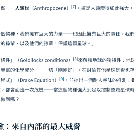
[7]
門檻——
人類世
（Anthropocene）
。這是人類變得如此強大，
一個物種，我們擁有巨大的力量——也因此擁有巨大的責任。我
你的孫輩、以及他們的孫輩，保護這顆星球。」
[8]
（Goldilocks conditions）
來解釋地球的獨特性：地
有豐富的化學成分——一切「剛剛好」。在討論其他星球是否也
[9]
」（Drake Equation）
，並提出一個耐人尋味的推測：
球，都會面臨一次危機——當這個物種強大到足以控制整顆星球
能做到嗎？
險：來自內部的最大威脅