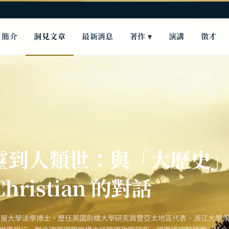
簡介
洞見文章
最新消息
著作 ▾
演講
徵才
靂到人類世：與「大歷史
Christian 的對話
古屋大學法學博士。歷任英國劍橋大學研究員暨亞太地區代表、浙江大學國際