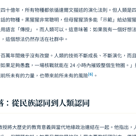
在四十億年，所有物種都依循達爾文描述的演化法則。但人類是
對話的物種。黑猩猩非常聰明，但母猩猩頂多能「示範」給幼猩
法用語言「傳授」。而人類可以。這意味著：如果我有一個好想
了，這個想法仍然存活在社群中。
一百萬年間幾乎沒有改變。人類的技術不斷成長、不斷演化，而
如果足夠愚蠢，一場核戰就能在 24 小時內摧毀整個生物圈。
[6]
類前所未有的力量，也帶來前所未有的風險
。
落：從民族認同到人類認同
tian 教授將大歷史的教育意義與當代地緣政治連結在一起。他指出