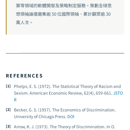
算等領域的軟體開發及策略制定服務。策劃全球思
想領袖論壇邀集逾 50 位國際領袖、累計觀眾逾 30
萬人次。
REFERENCES
Phelps, E. S. (1972). The Statistical Theory of Racism and
Sexism.
American Economic Review
, 62(4), 659-661.
JSTO
R
Becker, G. S. (1957).
The Economics of Discrimination
.
University of Chicago Press.
DOI
Arrow, K. J. (1973). The Theory of Discrimination. In O.