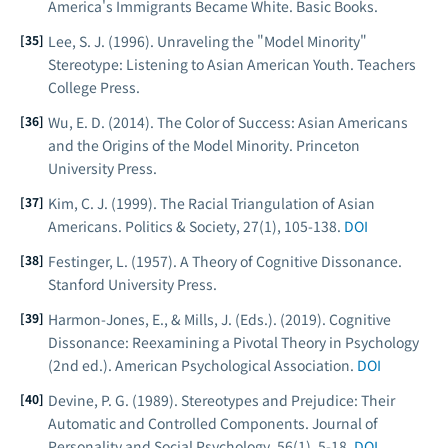
America's Immigrants Became White
. Basic Books.
Lee, S. J. (1996).
Unraveling the "Model Minority"
Stereotype: Listening to Asian American Youth
. Teachers
College Press.
Wu, E. D. (2014).
The Color of Success: Asian Americans
and the Origins of the Model Minority
. Princeton
University Press.
Kim, C. J. (1999). The Racial Triangulation of Asian
Americans.
Politics & Society
, 27(1), 105-138.
DOI
Festinger, L. (1957).
A Theory of Cognitive Dissonance
.
Stanford University Press.
Harmon-Jones, E., & Mills, J. (Eds.). (2019).
Cognitive
Dissonance: Reexamining a Pivotal Theory in Psychology
(2nd ed.). American Psychological Association.
DOI
Devine, P. G. (1989). Stereotypes and Prejudice: Their
Automatic and Controlled Components.
Journal of
Personality and Social Psychology
, 56(1), 5-18.
DOI