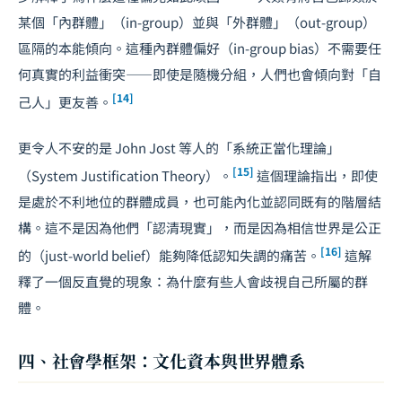
某個「內群體」（in-group）並與「外群體」（out-group）
區隔的本能傾向。這種內群體偏好（in-group bias）不需要任
何真實的利益衝突——即使是隨機分組，人們也會傾向對「自
[14]
己人」更友善。
更令人不安的是 John Jost 等人的「系統正當化理論」
[15]
（System Justification Theory）。
這個理論指出，即使
是處於不利地位的群體成員，也可能內化並認同既有的階層結
構。這不是因為他們「認清現實」，而是因為相信世界是公正
[16]
的（just-world belief）能夠降低認知失調的痛苦。
這解
釋了一個反直覺的現象：為什麼有些人會歧視自己所屬的群
體。
四、社會學框架：文化資本與世界體系