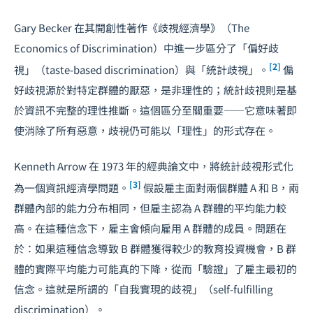
Gary Becker 在其開創性著作《歧視經濟學》（The
Economics of Discrimination）中進一步區分了「偏好歧
[2]
視」（taste-based discrimination）與「統計歧視」。
偏
好歧視源於對特定群體的厭惡，是非理性的；統計歧視則是基
於資訊不完整的理性推斷。這個區分至關重要——它意味著即
使消除了所有惡意，歧視仍可能以「理性」的形式存在。
Kenneth Arrow 在 1973 年的經典論文中，將統計歧視形式化
[3]
為一個資訊經濟學問題。
假設雇主面對兩個群體 A 和 B，兩
群體內部的能力分布相同，但雇主認為 A 群體的平均能力較
高。在這種信念下，雇主會傾向雇用 A 群體的成員。問題在
於：如果這種信念導致 B 群體獲得較少的教育投資機會，B 群
體的實際平均能力可能真的下降，從而「驗證」了雇主最初的
信念。這就是所謂的「自我實現的歧視」（self-fulfilling
discrimination）。