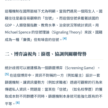
這種機制在國際脈絡下尤為明顯。當我們遇見一個陌生人，國
籍往往是最容易觀察的「信號」。而這個信號承載著該國的
GDP、人類發展指數、教育水準、治安狀況等統計資訊。用
Michael Spence 的信號理論（Signaling Theory）來說，國籍
[4]
成為一種「廉價」但有噪音的信號。
二、博弈論視角：篩選、協調與關聯聲譽
統計歧視可以被建模為一個篩選博弈（Screening Game）。
[5]
在這個博弈中，資訊不對稱的一方（例如雇主）設計一套
篩選機制，讓資訊優勢方（例如求職者）透過可觀察的行為來
傳遞私人資訊。問題是：當某些「信號」（如名校學歷）的獲
取成本對不同群體不同時，篩選機制本身就可能強化既有的不
[6]
平等。