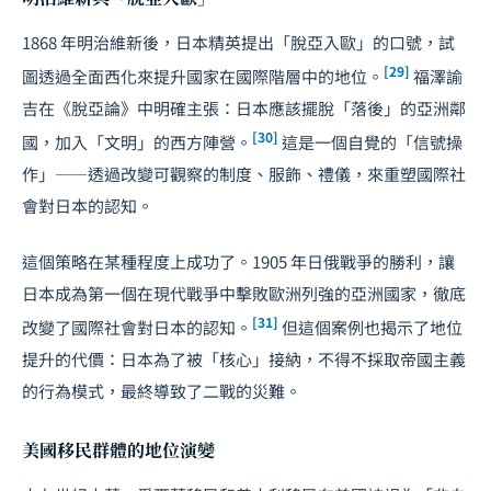
1868 年明治維新後，日本精英提出「脫亞入歐」的口號，試
[29]
圖透過全面西化來提升國家在國際階層中的地位。
福澤諭
吉在《脫亞論》中明確主張：日本應該擺脫「落後」的亞洲鄰
[30]
國，加入「文明」的西方陣營。
這是一個自覺的「信號操
作」——透過改變可觀察的制度、服飾、禮儀，來重塑國際社
會對日本的認知。
這個策略在某種程度上成功了。1905 年日俄戰爭的勝利，讓
日本成為第一個在現代戰爭中擊敗歐洲列強的亞洲國家，徹底
[31]
改變了國際社會對日本的認知。
但這個案例也揭示了地位
提升的代價：日本為了被「核心」接納，不得不採取帝國主義
的行為模式，最終導致了二戰的災難。
美國移民群體的地位演變