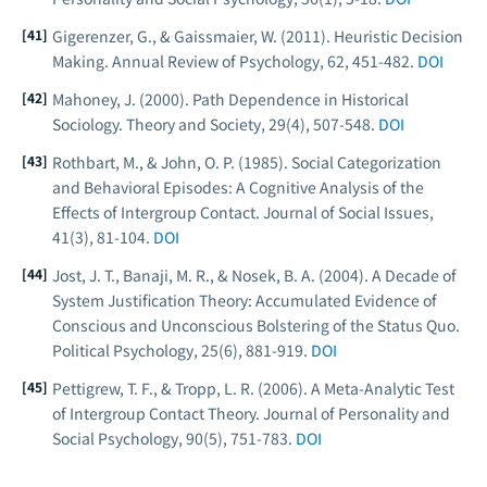
Gigerenzer, G., & Gaissmaier, W. (2011). Heuristic Decision
Making.
Annual Review of Psychology
, 62, 451-482.
DOI
Mahoney, J. (2000). Path Dependence in Historical
Sociology.
Theory and Society
, 29(4), 507-548.
DOI
Rothbart, M., & John, O. P. (1985). Social Categorization
and Behavioral Episodes: A Cognitive Analysis of the
Effects of Intergroup Contact.
Journal of Social Issues
,
41(3), 81-104.
DOI
Jost, J. T., Banaji, M. R., & Nosek, B. A. (2004). A Decade of
System Justification Theory: Accumulated Evidence of
Conscious and Unconscious Bolstering of the Status Quo.
Political Psychology
, 25(6), 881-919.
DOI
Pettigrew, T. F., & Tropp, L. R. (2006). A Meta-Analytic Test
of Intergroup Contact Theory.
Journal of Personality and
Social Psychology
, 90(5), 751-783.
DOI