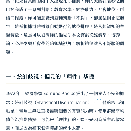
當一位來自某國的陌生人出現在你面前，你的大腦在毫秒之間
已經完成了一系列判斷：教育水準、經濟能力、社會地位、可
信任程度。你可能意識到這種判斷「不對」，卻無法阻止它發
生。這種根據群體標籤自動進行的地位排序，是人類認知的普
遍特徵，還是可以被消除的偏見？本文嘗試從經濟學、博弈
論、心理學與社會學的跨領域視角，解析這個讓人不舒服的問
題。
一、統計歧視：偏見的「理性」基礎
1972 年，經濟學家 Edmund Phelps 提出了一個令人不安的概
[1]
念：統計歧視（Statistical Discrimination）。
他的核心論
點是：當雇主無法直接觀察個體的真實能力時，使用群體平均
值作為推斷依據，可能是「理性」的。這不是因為雇主心懷惡
意，而是因為獲取個體資訊的成本太高。