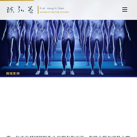
跨域思辨
認知捷徑的代價：為什麼我們會自動排
序？
陳弘益 教授｜日本名古屋大學法學博士。歷任英國劍橋大學研究員暨亞太地
區代表、浙江大學國際聯合商學院 MBA 主任暨高管教育主任，為世界銀行、
聯合國等國際機構主持跨國政策研究。現帶領超智諮詢，結合商學專業與前沿
科技，提供 AI 及
量子運算
等領域的軟體開發及策略制定服務。