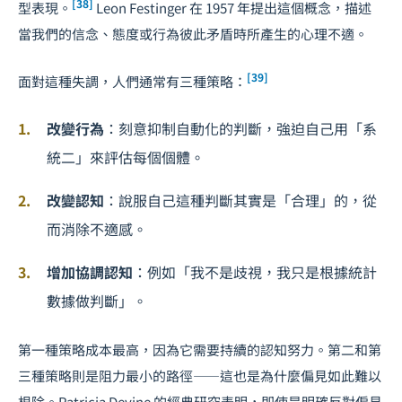
[38]
型表現。
Leon Festinger 在 1957 年提出這個概念，描述
當我們的信念、態度或行為彼此矛盾時所產生的心理不適。
[39]
面對這種失調，人們通常有三種策略：
改變行為
：刻意抑制自動化的判斷，強迫自己用「系
統二」來評估每個個體。
改變認知
：說服自己這種判斷其實是「合理」的，從
而消除不適感。
增加協調認知
：例如「我不是歧視，我只是根據統計
數據做判斷」。
第一種策略成本最高，因為它需要持續的認知努力。第二和第
三種策略則是阻力最小的路徑——這也是為什麼偏見如此難以
根除。Patricia Devine 的經典研究表明，即使是明確反對偏見