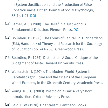
in System-Justification and the Production of False
Consciousness.
British Journal of Social Psychology
,
33(1), 1-27.
DOI
Lerner, M. J. (1980).
The Belief in a Just World: A
Fundamental Delusion
. Plenum Press.
DOI
Bourdieu, P. (1986). The Forms of Capital. In J. Richardson
(Ed.),
Handbook of Theory and Research for the Sociology
of Education
(pp. 241-258). Greenwood Press.
Bourdieu, P. (1984).
Distinction: A Social Critique of the
Judgement of Taste
. Harvard University Press.
Wallerstein, I. (1974).
The Modern World-System I:
Capitalist Agriculture and the Origins of the European
World-Economy in the Sixteenth Century
. Academic Press.
Young, R. J. C. (2003).
Postcolonialism: A Very Short
Introduction
. Oxford University Press.
Said, E. W. (1978).
Orientalism
. Pantheon Books.