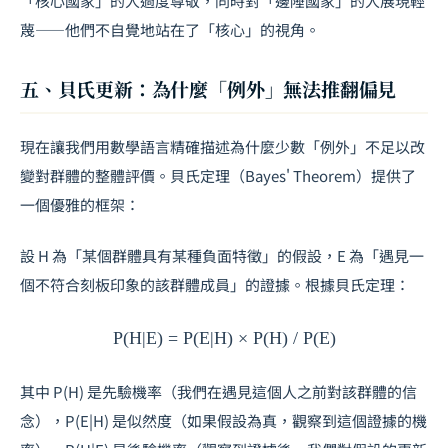
「核心國家」的人過度尊敬，同時對「邊陲國家」的人展現輕
蔑——他們不自覺地站在了「核心」的視角。
五、貝氏更新：為什麼「例外」無法推翻偏見
現在讓我們用數學語言精確描述為什麼少數「例外」不足以改
變對群體的整體評價。貝氏定理（Bayes' Theorem）提供了
一個優雅的框架：
設 H 為「某個群體具有某種負面特徵」的假設，E 為「遇見一
個不符合刻板印象的該群體成員」的證據。根據貝氏定理：
P(H|E) = P(E|H) × P(H) / P(E)
其中 P(H) 是先驗機率（我們在遇見這個人之前對該群體的信
念），P(E|H) 是似然度（如果假設為真，觀察到這個證據的機