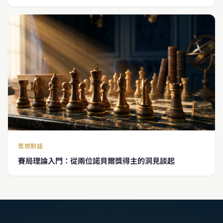
思想對話
賽局理論入門：從兩位諾貝爾獎得主的洞見談起