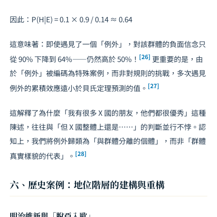
因此：P(H|E) = 0.1 × 0.9 / 0.14 ≈ 0.64
這意味著：即使遇見了一個「例外」，對該群體的負面信念只
[26]
從 90% 下降到 64%——仍然高於 50%！
更重要的是，由
於「例外」被編碼為特殊案例，而非對規則的挑戰，多次遇見
[27]
例外的累積效應遠小於貝氏定理預測的值。
這解釋了為什麼「我有很多 X 國的朋友，他們都很優秀」這種
陳述，往往與「但 X 國整體上還是⋯⋯」的判斷並行不悖。認
知上，我們將例外歸類為「與群體分離的個體」，而非「群體
[28]
真實樣貌的代表」。
六、歷史案例：地位階層的建構與重構
明治維新與「脫亞入歐」