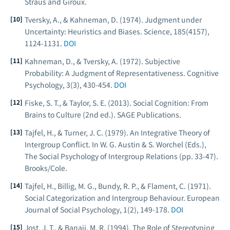
Straus and Giroux.
Tversky, A., & Kahneman, D. (1974). Judgment under
Uncertainty: Heuristics and Biases.
Science
, 185(4157),
1124-1131.
DOI
Kahneman, D., & Tversky, A. (1972). Subjective
Probability: A Judgment of Representativeness.
Cognitive
Psychology
, 3(3), 430-454.
DOI
Fiske, S. T., & Taylor, S. E. (2013).
Social Cognition: From
Brains to Culture
(2nd ed.). SAGE Publications.
Tajfel, H., & Turner, J. C. (1979). An Integrative Theory of
Intergroup Conflict. In W. G. Austin & S. Worchel (Eds.),
The Social Psychology of Intergroup Relations
(pp. 33-47).
Brooks/Cole.
Tajfel, H., Billig, M. G., Bundy, R. P., & Flament, C. (1971).
Social Categorization and Intergroup Behaviour.
European
Journal of Social Psychology
, 1(2), 149-178.
DOI
Jost, J. T., & Banaji, M. R. (1994). The Role of Stereotyping