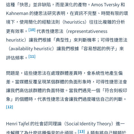
這種「快思」並非缺陷，而是演化的產物。Amos Tversky 和
Kahneman 的捷思法研究表明，在資訊不完整、時間有限的環
境下，使用簡化的經驗法則（heuristics）往往比複雜的分析
[10]
更有效率。
代表性捷思法（representativeness
heuristic）讓我們根據「典型性」來判斷機率；可得性捷思法
（availability heuristic）讓我們根據「容易想起的例子」來
[11]
評估頻率。
問題是，這些捷思法在處理群體差異時，會系統性地產生偏
差。當媒體反覆呈現某個群體的負面形象時，可得性捷思法會
讓我們高估該群體的負面特徵。當我們遇見一個「符合刻板印
象」的個體時，代表性捷思法會讓我們過度確信自己的判斷。
[12]
Henri Tajfel 的社會認同理論（Social Identity Theory）進一
[13]
步解釋了為什麼這種偏見如此頑固。
人類有將自己歸類於