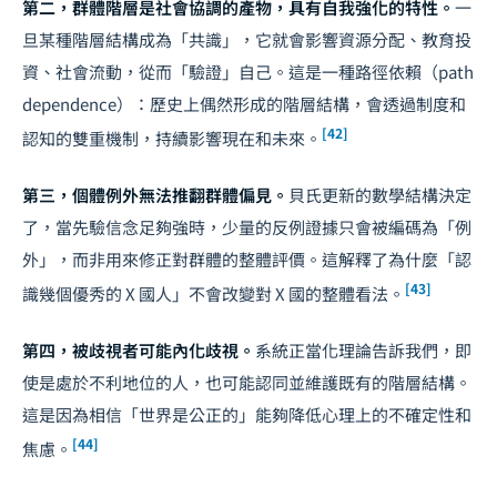
第二，群體階層是社會協調的產物，具有自我強化的特性。
一
旦某種階層結構成為「共識」，它就會影響資源分配、教育投
資、社會流動，從而「驗證」自己。這是一種路徑依賴（path
dependence）：歷史上偶然形成的階層結構，會透過制度和
[42]
認知的雙重機制，持續影響現在和未來。
第三，個體例外無法推翻群體偏見。
貝氏更新的數學結構決定
了，當先驗信念足夠強時，少量的反例證據只會被編碼為「例
外」，而非用來修正對群體的整體評價。這解釋了為什麼「認
[43]
識幾個優秀的 X 國人」不會改變對 X 國的整體看法。
第四，被歧視者可能內化歧視。
系統正當化理論告訴我們，即
使是處於不利地位的人，也可能認同並維護既有的階層結構。
這是因為相信「世界是公正的」能夠降低心理上的不確定性和
[44]
焦慮。