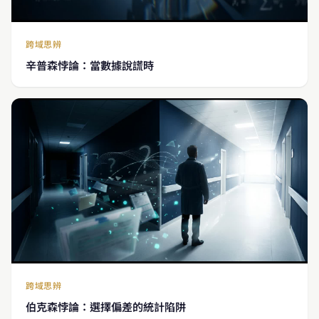
跨域思辨
辛普森悖論：當數據說謊時
跨域思辨
伯克森悖論：選擇偏差的統計陷阱