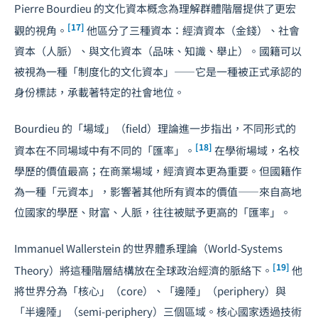
Pierre Bourdieu 的文化資本概念為理解群體階層提供了更宏
[17]
觀的視角。
他區分了三種資本：經濟資本（金錢）、社會
資本（人脈）、與文化資本（品味、知識、舉止）。國籍可以
被視為一種「制度化的文化資本」——它是一種被正式承認的
身份標誌，承載著特定的社會地位。
Bourdieu 的「場域」（field）理論進一步指出，不同形式的
[18]
資本在不同場域中有不同的「匯率」。
在學術場域，名校
學歷的價值最高；在商業場域，經濟資本更為重要。但國籍作
為一種「元資本」，影響著其他所有資本的價值——來自高地
位國家的學歷、財富、人脈，往往被賦予更高的「匯率」。
Immanuel Wallerstein 的世界體系理論（World-Systems
[19]
Theory）將這種階層結構放在全球政治經濟的脈絡下。
他
將世界分為「核心」（core）、「邊陲」（periphery）與
「半邊陲」（semi-periphery）三個區域。核心國家透過技術