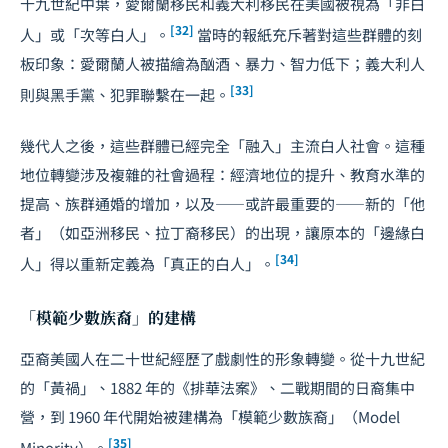
十九世紀中葉，愛爾蘭移民和義大利移民在美國被視為「非白
[32]
人」或「次等白人」。
當時的報紙充斥著對這些群體的刻
板印象：愛爾蘭人被描繪為酗酒、暴力、智力低下；義大利人
[33]
則與黑手黨、犯罪聯繫在一起。
幾代人之後，這些群體已經完全「融入」主流白人社會。這種
地位轉變涉及複雜的社會過程：經濟地位的提升、教育水準的
提高、族群通婚的增加，以及——或許最重要的——新的「他
者」（如亞洲移民、拉丁裔移民）的出現，讓原本的「邊緣白
[34]
人」得以重新定義為「真正的白人」。
「模範少數族裔」的建構
亞裔美國人在二十世紀經歷了戲劇性的形象轉變。從十九世紀
的「黃禍」、1882 年的《排華法案》、二戰期間的日裔集中
營，到 1960 年代開始被建構為「模範少數族裔」（Model
[35]
Minority）。