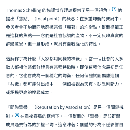
[7]
Thomas Schelling 的協調博弈理論提供了另一個視角。
他
提出「焦點」（focal point）的概念：在多重均衡的賽局中，
參與者會不約而同地選擇某個「顯著」的均衡點。群體標籤正
是這樣的焦點——它們是社會協調的產物，不一定反映真實的
群體差異，但一旦形成，就具有自我強化的特性。
這解釋了為什麼「大家都用同樣的標籤」。當一個社會的大多
數人都相信某個群體具有某種特徵時，即使這種信念最初是任
意的，它也會成為一個穩定的均衡。任何個體試圖偏離這個
「共識」都可能付出成本——例如被視為天真、缺乏判斷力，
或承擔更高的搜尋成本。
「關聯聲譽」（Reputation by Association）是另一個關鍵機
[8]
制。
在重複賽局的框架下，一個群體的「聲譽」是該群體
成員過去行為的加權平均。這意味著：個體的行為不僅影響自