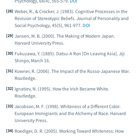
Psychology
, 68(4), 565-579.
DOI
Weber, R., & Crocker, J. (1983). Cognitive Processes in the
Revision of Stereotypic Beliefs.
Journal of Personality and
Social Psychology
, 45(5), 961-977.
DOI
Jansen, M. B. (2000).
The Making of Modern Japan
.
Harvard University Press.
Fukuzawa, Y. (1885). Datsu-A Ron [On Leaving Asia].
Jiji
Shinpo
, March 16.
Kowner, R. (2006).
The Impact of the Russo-Japanese War
.
Routledge.
Ignatiev, N. (1995).
How the Irish Became White
.
Routledge.
Jacobson, M. F. (1998).
Whiteness of a Different Color:
European Immigrants and the Alchemy of Race
. Harvard
University Press.
Roediger, D. R. (2005).
Working Toward Whiteness: How