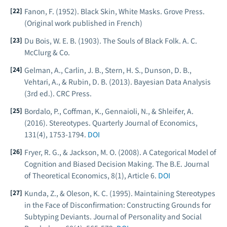
Fanon, F. (1952).
Black Skin, White Masks
. Grove Press.
(Original work published in French)
Du Bois, W. E. B. (1903).
The Souls of Black Folk
. A. C.
McClurg & Co.
Gelman, A., Carlin, J. B., Stern, H. S., Dunson, D. B.,
Vehtari, A., & Rubin, D. B. (2013).
Bayesian Data Analysis
(3rd ed.). CRC Press.
Bordalo, P., Coffman, K., Gennaioli, N., & Shleifer, A.
(2016). Stereotypes.
Quarterly Journal of Economics
,
131(4), 1753-1794.
DOI
Fryer, R. G., & Jackson, M. O. (2008). A Categorical Model of
Cognition and Biased Decision Making.
The B.E. Journal
of Theoretical Economics
, 8(1), Article 6.
DOI
Kunda, Z., & Oleson, K. C. (1995). Maintaining Stereotypes
in the Face of Disconfirmation: Constructing Grounds for
Subtyping Deviants.
Journal of Personality and Social