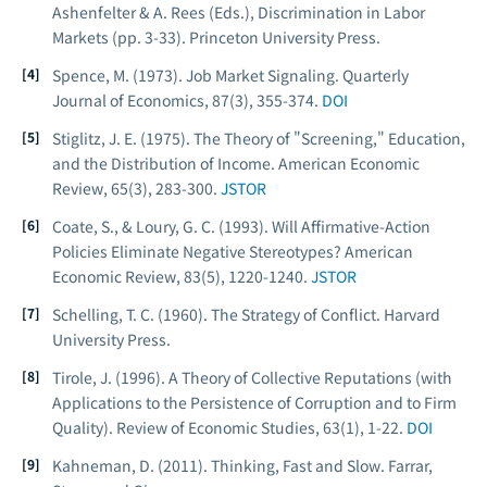
Ashenfelter & A. Rees (Eds.),
Discrimination in Labor
Markets
(pp. 3-33). Princeton University Press.
Spence, M. (1973). Job Market Signaling.
Quarterly
Journal of Economics
, 87(3), 355-374.
DOI
Stiglitz, J. E. (1975). The Theory of "Screening," Education,
and the Distribution of Income.
American Economic
Review
, 65(3), 283-300.
JSTOR
Coate, S., & Loury, G. C. (1993). Will Affirmative-Action
Policies Eliminate Negative Stereotypes?
American
Economic Review
, 83(5), 1220-1240.
JSTOR
Schelling, T. C. (1960).
The Strategy of Conflict
. Harvard
University Press.
Tirole, J. (1996). A Theory of Collective Reputations (with
Applications to the Persistence of Corruption and to Firm
Quality).
Review of Economic Studies
, 63(1), 1-22.
DOI
Kahneman, D. (2011).
Thinking, Fast and Slow
. Farrar,