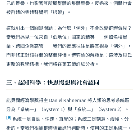
己的聲譽，也影響其所屬群體的集體聲譽。反過來，個體也會
被群體的集體聲譽所「綁架」。
這就引出一個關鍵問題：為什麼「例外」不會改變群體偏見？
當我們遇見一位來自「低地位」國家的精英——例如名校畢
業、跨國企業高管——我們的反應往往是將其視為「例外」，
而非修正對該群體的整體評價。博弈論的解釋是：這涉及貝氏
更新的數學結構，我們將在第五節詳細分析。
三、認知科學：快思慢想與社會認同
諾貝爾經濟學獎得主 Daniel Kahneman 將人類的思考系統區
分為「系統一」（System 1）與「系統二」（System 2）。
[9]
系統一是自動、快速、直覺的；系統二是刻意、緩慢、分
析的。當我們根據群體標籤進行判斷時，使用的正是系統一。