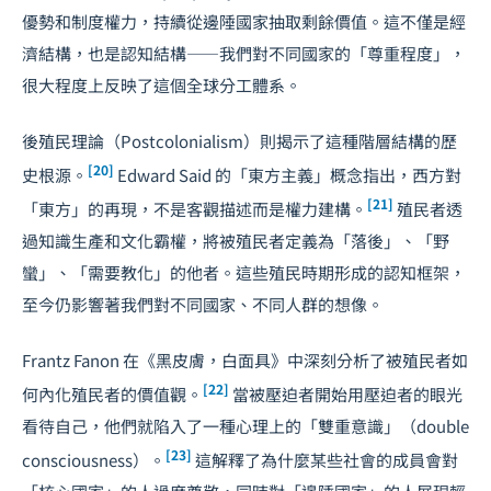
優勢和制度權力，持續從邊陲國家抽取剩餘價值。這不僅是經
濟結構，也是認知結構——我們對不同國家的「尊重程度」，
很大程度上反映了這個全球分工體系。
後殖民理論（Postcolonialism）則揭示了這種階層結構的歷
[20]
史根源。
Edward Said 的「東方主義」概念指出，西方對
[21]
「東方」的再現，不是客觀描述而是權力建構。
殖民者透
過知識生產和文化霸權，將被殖民者定義為「落後」、「野
蠻」、「需要教化」的他者。這些殖民時期形成的認知框架，
至今仍影響著我們對不同國家、不同人群的想像。
Frantz Fanon 在《黑皮膚，白面具》中深刻分析了被殖民者如
[22]
何內化殖民者的價值觀。
當被壓迫者開始用壓迫者的眼光
看待自己，他們就陷入了一種心理上的「雙重意識」（double
[23]
consciousness）。
這解釋了為什麼某些社會的成員會對