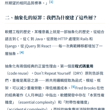
[1]
所期望的相同品質標準。」
二、抽象化的原罪：我們為什麼建了這些層？
軟體工程的歷史，某種意義上就是一部抽象化的歷史。從組合
語言到 C，從 C 到 Java，從原始 HTTP 處理到 Rails 和
Django，從 jQuery 到 React——每一次典範轉移都增加了一
[4]
層抽象。
抽象化有兩個經典的正當性理由。第一個是
程式碼重用
（code reuse）。Don't Repeat Yourself（DRY）原則告訴我
們，重複是萬惡之源——將共用邏輯提取為函式、模組、框
[5]
架，可以減少重複勞動，降低維護成本。
Fred Brooks 在他
的經典著作《人月神話》中指出，軟體開發中存在「本質性複
雜度」（essential complexity）和「附帶性複雜度」
（accidental complexity），而好的抽象應該消除附帶性複雜