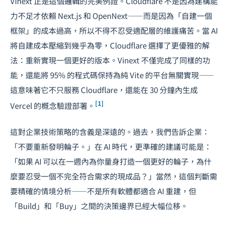
Vinext 正是這個邏輯的完美例證。Cloudflare 不是因為建構能
力不足才依賴 Next.js 和 OpenNext——而是因為「自建一個
框架」的成本過高，所以不得不忍受適配層的維護痛苦。當 AI
將自建成本壓縮到幾乎為零，Cloudflare 選擇了更優雅的解
法：重新實現一個更好的版本。Vinext 不僅完成了同樣的功
能，還能將 95% 的程式碼保持為純 Vite 的平台無關實現——
這意味著它不只服務 Cloudflare，還能在 30 分鐘內生成
[1]
Vercel 的概念驗證部署。
這對企業技術策略的含義是深遠的。過去，我們告訴企業：
「不要重新發明輪子。」在 AI 時代，更準確的建議可能是：
「如果 AI 可以在一週內為你量身打造一個更好的輪子，為什
麼要忍受一個不完全符合需求的現成品？」當然，這個判斷需
要精確的情境分析——不是所有軟體都適合 AI 重建，但
「Build」和「Buy」之間的決策邊界已經大幅位移。