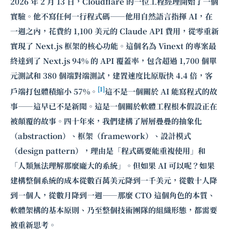
2026 年 2 月 13 日，Cloudflare 的一位工程經理開始了一個
實驗。他不寫任何一行程式碼——他用自然語言指揮 AI，在
一週之內，花費約 1,100 美元的 Claude API 費用，從零重新
實現了 Next.js 框架的核心功能。這個名為 Vinext 的專案最
終達到了 Next.js 94% 的 API 覆蓋率，包含超過 1,700 個單
元測試和 380 個端對端測試，建置速度比原版快 4.4 倍，客
[1]
戶端打包體積縮小 57%。
這不是一個關於 AI 能寫程式的故
事——這早已不是新聞。這是一個關於軟體工程根本假設正在
被顛覆的故事。四十年來，我們建構了層層疊疊的抽象化
（abstraction）、框架（framework）、設計模式
（design pattern），理由是「程式碼要能重複使用」和
「人類無法理解那麼龐大的系統」。但如果 AI 可以呢？如果
建構整個系統的成本從數百萬美元降到一千美元，從數十人降
到一個人，從數月降到一週——那麼 CTO 這個角色的本質、
軟體架構的基本原則、乃至整個技術團隊的組織形態，都需要
被重新思考。