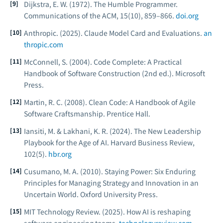
Dijkstra, E. W. (1972). The Humble Programmer.
Communications of the ACM
, 15(10), 859–866.
doi.org
Anthropic. (2025). Claude Model Card and Evaluations.
an
thropic.com
McConnell, S. (2004).
Code Complete: A Practical
Handbook of Software Construction
(2nd ed.). Microsoft
Press.
Martin, R. C. (2008).
Clean Code: A Handbook of Agile
Software Craftsmanship.
Prentice Hall.
Iansiti, M. & Lakhani, K. R. (2024). The New Leadership
Playbook for the Age of AI.
Harvard Business Review
,
102(5).
hbr.org
Cusumano, M. A. (2010).
Staying Power: Six Enduring
Principles for Managing Strategy and Innovation in an
Uncertain World.
Oxford University Press.
MIT Technology Review. (2025). How AI is reshaping