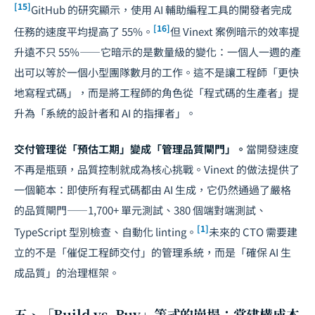
[15]
GitHub 的研究顯示，使用 AI 輔助編程工具的開發者完成
[16]
任務的速度平均提高了 55%。
但 Vinext 案例暗示的效率提
升遠不只 55%——它暗示的是數量級的變化：一個人一週的產
出可以等於一個小型團隊數月的工作。這不是讓工程師「更快
地寫程式碼」，而是將工程師的角色從「程式碼的生產者」提
升為「系統的設計者和 AI 的指揮者」。
交付管理從「預估工期」變成「管理品質閘門」。
當開發速度
不再是瓶頸，品質控制就成為核心挑戰。Vinext 的做法提供了
一個範本：即使所有程式碼都由 AI 生成，它仍然通過了嚴格
的品質閘門——1,700+ 單元測試、380 個端對端測試、
[1]
TypeScript 型別檢查、自動化 linting。
未來的 CTO 需要建
立的不是「催促工程師交付」的管理系統，而是「確保 AI 生
成品質」的治理框架。
五、「Build vs. Buy」等式的崩塌：當建構成本