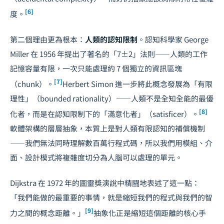
[6]
度。
第二個理由更為根本：
人類的認知限制
。認知科學家 George
Miller 在 1956 年提出了著名的「7±2」法則——人類的工作
記憶容量有限，一次只能處理約 7 個獨立的資訊區塊
[7]
（chunk）。
Herbert Simon 進一步將此概念發展為「有限
理性」（bounded rationality）——人類不是全知全能的最優
[8]
化者，而是在認知限制下的「滿意化者」（satisficer）。
軟體架構的層層抽象，本質上是對人類有限認知的補償機制
——我們無法同時理解數百萬行程式碼，所以我們用模組、介
面、設計模式將複雜度切分為人腦可以處理的單元。
Dijkstra 在 1972 年的圖靈獎演說中精闘地表述了這一點：
「我們能做的最重要的事情，就是縮短我們的程式與我們的智
[9]
力之間的概念距離。」
抽象化正是縮短這個距離的核心手