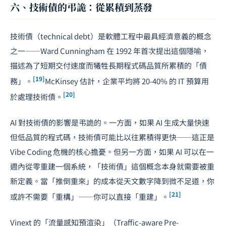
六、技術債的弔詭：從累積到蒸發
技術債
（technical debt）是軟體工程中最具經濟意義的概念
之一——Ward Cunningham 在 1992 年首次提出這個隱喻，
描述為了短期交付速度而犧牲長期程式碼品質所累積的「債
[19]
務」。
McKinsey 估計，企業平均將 20-40% 的 IT 預算用
[20]
於處理技術債。
AI 對技術債的影響是弔詭的。一方面，如果 AI 生成大量快速
但低品質的程式碼，技術債可能比以往累積得更快——這正是
Vibe Coding 危機
的核心擔憂。但另一方面，如果 AI 可以在一
週內從零重建一個系統，「技術債」這個概念本身就需要被重
新定義。當「推倒重來」的成本從天文數字降到微不足道，你
[21]
或許不需要「重構」——你可以直接「重建」。
Vinext 的「流量感知預渲染」（Traffic-aware Pre-