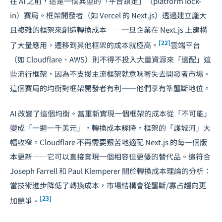
在 AI 之前，這是一個典型的「平台鎖定」（platform lock-
in）賽局。框架開發者（如 Vercel 的 Next.js）透過建立龐大
且複雜的框架來創造轉換成本——一旦企業在 Next.js 上建構
[22]
了大量應用，遷移到其他框架的成本就極高。
雲端平台
（如 Cloudflare、AWS）則不得不投入大量資源來「適配」這
些流行框架，因為不支援主流框架就意味著失去開發者市場。
這個賽局的均衡對框架開發者有利——他們享有準壟斷地位。
AI 改變了這個均衡。當重新實現一個框架的成本從「不可能」
變成「一週一千美元」，轉換成本驟降，框架的「護城河」大
幅收窄。Cloudflare 不再需要艱苦地適配 Next.js 的每一個版
本更新——它可以直接實現一個相容但更優的替代品。這符合
Joseph Farrell 和 Paul Klemperer 關於轉換成本理論的分析：
當技術進步降低了轉換成本，市場結構會從壟斷/寡占趨向更
[23]
加競爭。