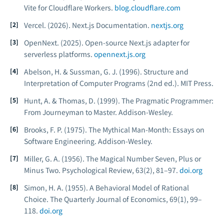
Vite for Cloudflare Workers.
blog.cloudflare.com
Vercel. (2026). Next.js Documentation.
nextjs.org
OpenNext. (2025). Open-source Next.js adapter for
serverless platforms.
opennext.js.org
Abelson, H. & Sussman, G. J. (1996).
Structure and
Interpretation of Computer Programs
(2nd ed.). MIT Press.
Hunt, A. & Thomas, D. (1999).
The Pragmatic Programmer:
From Journeyman to Master.
Addison-Wesley.
Brooks, F. P. (1975).
The Mythical Man-Month: Essays on
Software Engineering.
Addison-Wesley.
Miller, G. A. (1956). The Magical Number Seven, Plus or
Minus Two.
Psychological Review
, 63(2), 81–97.
doi.org
Simon, H. A. (1955). A Behavioral Model of Rational
Choice.
The Quarterly Journal of Economics
, 69(1), 99–
118.
doi.org