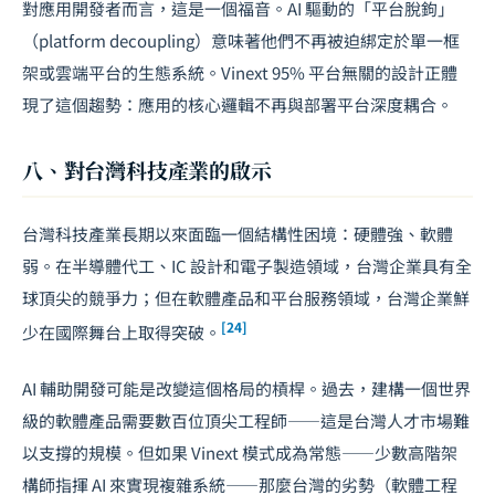
對應用開發者而言，這是一個福音。AI 驅動的「平台脫鉤」
（platform decoupling）意味著他們不再被迫綁定於單一框
架或雲端平台的生態系統。Vinext 95% 平台無關的設計正體
現了這個趨勢：應用的核心邏輯不再與部署平台深度耦合。
八、對台灣科技產業的啟示
台灣科技產業長期以來面臨一個結構性困境：硬體強、軟體
弱。在半導體代工、IC 設計和電子製造領域，台灣企業具有全
球頂尖的競爭力；但在軟體產品和平台服務領域，台灣企業鮮
[24]
少在國際舞台上取得突破。
AI 輔助開發可能是改變這個格局的槓桿。過去，建構一個世界
級的軟體產品需要數百位頂尖工程師——這是
台灣人才市場
難
以支撐的規模。但如果 Vinext 模式成為常態——少數高階架
構師指揮 AI 來實現複雜系統——那麼台灣的劣勢（軟體工程