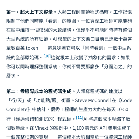
第一，超大上下文容量。
人類工程師閱讀程式碼時，工作記憶
限制了他們同時能「看到」的範圍。一位資深工程師可能能夠
在腦中維持一個模組的大致結構，但幾乎不可能同時持有整個
大型系統的所有細節。AI 模型的上下文窗口目前已達數十萬甚
至數百萬 token——這意味著它可以「同時看到」一個中型系
[10]
統的全部原始碼。
這從根本上改變了抽象化的需求：如果
你可以同時理解整個系統，你就不需要那麼多「分而治之」的
層次。
第二，零邊際成本的程式碼生成。
人類寫程式碼的速度以
「行/天」或「功能點/週」衡量。Steve McConnell 在《Code
Complete》中估計，優秀工程師的生產力大約在每天 10-50
[11]
行（經過偵錯和測試的）程式碼。
AI 將這個成本壓縮了數
個數量級。在 Vinext 的案例中，1,100 美元的 API 費用生成了
一個完整框架的實現——這個成本大約相當於一位資深工程師