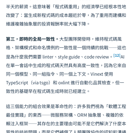
半天的薪資。這意味著「程式碼重用」的經濟學已經根本性地
改變了：當生成新程式碼的成本趨近於零，為了重用而建構和
維護複雜抽象層的投資報酬率就大幅下降。
第三，即時的全局一致性。
大型團隊開發時，維持程式碼風
格、架構模式和命名慣例的一致性是一個持續的挑戰——這也
[12]
是為什麼我們需要 linter、style guide、code review。
AI
在單一會話中生成的程式碼天然具有高度一致性，因為它來自
同一個模型、同一組指令、同一個上下文。Vinext 使用
TypeScript（via tsgo）和 oxlint 進行自動化品質檢查，但一
致性的基礎早在程式碼生成時就已經建立。
這三個能力的組合效果是革命性的：許多我們視為「軟體工程
最佳實踐」的東西——微服務架構、ORM 抽象層、複雜的依
賴注入框架——其存在的主要理由可能不是它們解決了什麼本
質性的技術問題，而是它們補償了人類團隊協作的認知和溝通