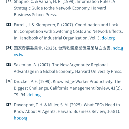
Shapiro, C. & Varian, H. R. (1999).
Information Rules: A
Strategic Guide to the Network Economy.
Harvard
Business School Press.
Farrell, J. & Klemperer, P. (2007). Coordination and Lock-
In: Competition with Switching Costs and Network Effects.
In
Handbook of Industrial Organization
, Vol. 3.
doi.org
國家發展委員會. (2025). 台灣軟體產業發展策略白皮書.
ndc.g
ov.tw
Saxenian, A. (2007).
The New Argonauts: Regional
Advantage in a Global Economy.
Harvard University Press.
Drucker, P. F. (1999). Knowledge-Worker Productivity: The
Biggest Challenge.
California Management Review
, 41(2),
79–94.
doi.org
Davenport, T. H. & Miller, S. M. (2025). What CEOs Need to
Know About AI Agents.
Harvard Business Review
, 103(1).
hbr.org