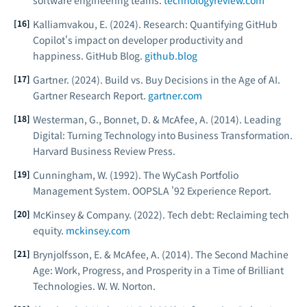
software engineering teams.
technologyreview.com
Kalliamvakou, E. (2024). Research: Quantifying GitHub
Copilot's impact on developer productivity and
happiness. GitHub Blog.
github.blog
Gartner. (2024). Build vs. Buy Decisions in the Age of AI.
Gartner Research Report.
gartner.com
Westerman, G., Bonnet, D. & McAfee, A. (2014).
Leading
Digital: Turning Technology into Business Transformation.
Harvard Business Review Press.
Cunningham, W. (1992). The WyCash Portfolio
Management System.
OOPSLA '92 Experience Report.
McKinsey & Company. (2022). Tech debt: Reclaiming tech
equity.
mckinsey.com
Brynjolfsson, E. & McAfee, A. (2014).
The Second Machine
Age: Work, Progress, and Prosperity in a Time of Brilliant
Technologies.
W. W. Norton.