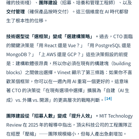
確的技術棧）、
團隊建設
（招募、培養和管理工程師）、以及
交付管理
（確保產品按時交付）。這三個維度在 AI 時代都發
生了根本性的位移。
技術選型從「選框架」變成「選建構策略」。
過去，CTO 面臨
的關鍵決策是「用 React 還是 Vue？」「用 PostgreSQL 還是
MongoDB？」「上 AWS 還是 GCP？」這些決策假設的前提
是：建構軟體很昂貴，所以你必須在現有的構建塊（building
blocks）之間做出選擇。Vinext 顯示了第三條路：如果你不喜
歡某個框架，你可以在一週內用 AI 重寫一個更好的。這意味
著 CTO 的決策從「在現有選項中選擇」擴展為「自建（AI 生
[14]
成）vs. 外購 vs. 開源」的更高層次的戰略判斷。
團隊建設從「招募人數」變成「提升人效」。
MIT Technology
Review 在 2025 年的報導中指出，頂尖科技公司的工程團隊正
在經歷「壓縮」——團隊規模縮小，但每人產出急劇增加。