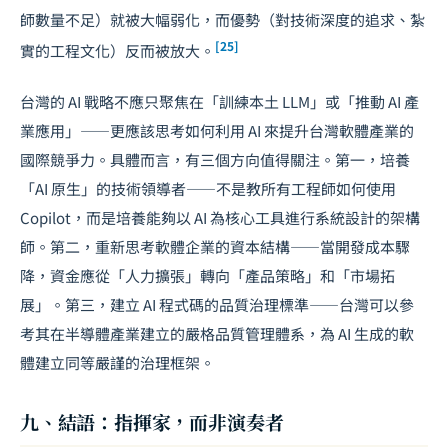
師數量不足）就被大幅弱化，而優勢（對技術深度的追求、紮
[25]
實的工程文化）反而被放大。
台灣的 AI 戰略
不應只聚焦在「訓練本土 LLM」或「推動 AI 產
業應用」——更應該思考如何利用 AI 來提升台灣軟體產業的
國際競爭力。具體而言，有三個方向值得關注。第一，培養
「AI 原生」的技術領導者——不是教所有工程師如何使用
Copilot，而是培養能夠以 AI 為核心工具進行系統設計的架構
師。第二，重新思考軟體企業的資本結構——當開發成本驟
降，資金應從「人力擴張」轉向「產品策略」和「市場拓
展」。第三，建立 AI 程式碼的品質治理標準——台灣可以參
考其在
半導體產業
建立的嚴格品質管理體系，為 AI 生成的軟
體建立同等嚴謹的治理框架。
九、結語：指揮家，而非演奏者