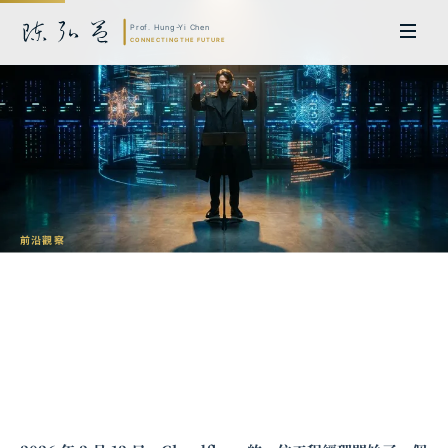
前沿觀察
CTO 的領導新範式：當一個人、一週、一
千美元能取代一個框架
陳弘益 教授｜日本名古屋大學法學博士。歷任英國劍橋大學研究員暨亞太地
區代表、浙江大學國際聯合商學院 MBA 主任暨高管教育主任，為世界銀行、
聯合國等國際機構主持跨國政策研究。現帶領超智諮詢，結合商學專業與前沿
科技，提供 AI 及
量子運算
等領域的軟體開發及策略制定服務。