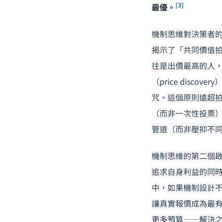
[3]
最優。
機制思維對決策者的
揭示了「共同價值拍賣
往是出價最高的人
（price dis
咒。這個原則遠超
（而非一次性投票
管道（而非壓抑不
機制思維的第二個啟示是
追求自身利益的同
中，如果機制設計
讓真實報價成為最
更多預算——解決