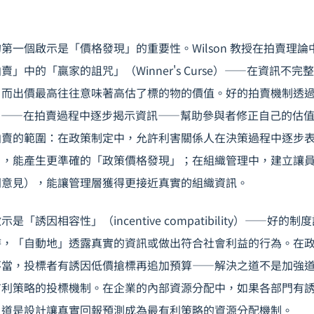
第一個啟示是「價格發現」的重要性。Wilson 教授在拍賣理
」中的「贏家的詛咒」（Winner's Curse）——在資訊不
，而出價最高往往意味著高估了標的物的價值。好的拍賣機制透
covery）——在拍賣過程中逐步揭示資訊——幫助參與者修正自己的
拍賣的範圍：在政策制定中，允許利害關係人在決策過程中逐步
），能產生更準確的「政策價格發現」；在組織管理中，建立讓
同意見），能讓管理層獲得更接近真實的組織資訊。
「誘因相容性」（incentive compatibility）——好
時，「自動地」透露真實的資訊或做出符合社會利益的行為。在
不當，投標者有誘因低價搶標再追加預算——解決之道不是加強
有利策略的投標機制。在企業的內部資源分配中，如果各部門有
之道是設計讓真實回報預測成為最有利策略的資源分配機制。