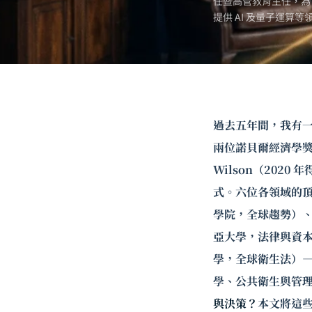
任暨高管教育主任，為
提供 AI 及
量子運算
等
過去五年間，我有
兩位諾貝爾經濟學
Wilson
（2020
式。六位各領域的
學院，全球趨勢）、Br
亞大學，法律與資本）、
學，全球衛生法）
學、公共衛生與管
與決策？
本文將這