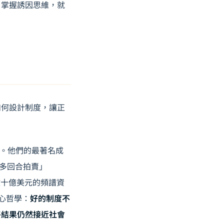
，掌握誘因思維，就
）
如何設計制度，讓正
濟學獎。他們的最著名成
步多回合拍賣」
下，將數十億美元的頻譜資
核心哲學：
好的制度不
終結果仍然接近社會