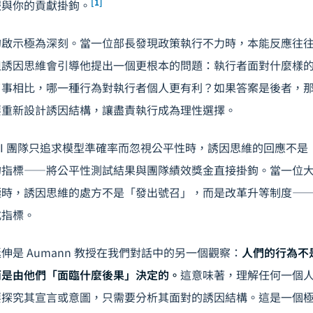
[1]
報與你的貢獻掛鉤。
的啟示極為深刻。當一位部長發現政策執行不力時，本能反應往
但誘因思維會引導他提出一個更根本的問題：執行者面對什麼樣
了事相比，哪一種行為對執行者個人更有利？如果答案是後者，
要重新設計誘因結構，讓盡責執行成為理性選擇。
AI 團隊只追求模型準確率而忽視公平性時，誘因思維的回應不
的指標——將公平性測試結果與團隊績效獎金直接掛鉤。當一位
極時，誘因思維的處方不是「發出號召」，而是改革升等制度—
式指標。
伸是 Aumann 教授在我們對話中的另一個觀察：
人們的行為不
而是由他們「面臨什麼後果」決定的。
這意味著，理解任何一個
要探究其宣言或意圖，只需要分析其面對的誘因結構。這是一個