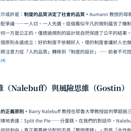
啟示或許是：
制度的品質決定了社會的品質。
Aumann 教授的
分配爭議——一人切、一人先選。這個看似平凡的規則蘊含了機
任何一方是公正的，僅透過規則的設計就自然保證了公平的結果
這個原則永遠成立：好的制度不依賴好人，壞的制度會讓好人也
著將注意力從「人的品質」轉移到「制度的設計」——前者不可
[4]
。
Nalebuff）與風險思維（Gostin）
上的正義原則。
Barry Nalebuff 教授在耶魯大學教授談判學
表達：Split the Pie——分蛋糕。在我們的對話中，Naleb
任何談判中，真正需要被分配的不是「整個蛋糕」，而是「合作