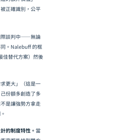
」被正確識別，公平
國際談判中——無論
alebuff 的框
—最佳替代方案）然後
。
需求更大」（這是一
自己份額多創造了多
維不是讓強勢方拿走
制。
設計的制度特性。
當