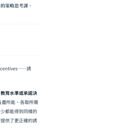
者的策略思考課。
）
ntives——誘
。
、教育水準或承諾決
各盡所能、各取所需
多少都能得到同樣的
它提供了更正確的誘