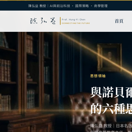
陳弘益 教授｜AI與前沿科技 · 國際策略 · 商學管理
首頁
思想領袖
與諾貝
的六種
陳弘益 教授｜日本名