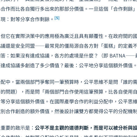
為合作而比各自獨行多出來的那部分價值。一旦這個「合作剩餘
[5]
浮現：對等分享合作剩餘。
，但它在實際決策中的應用極為廣泛且具有顛覆性。在政府間的
議還是安全同盟——最常見的僵局源自各方對「蛋糕」的定義不同。N
答：如果沒有達成協議，各方的處境是什麼？（即 BATNA—
不達成協議多創造了多少價值？最後：公平地分享這個額外價值
分配中，當兩個部門爭奪同一筆預算時，公平思維不是問「誰的
答的問題），而是問「兩個部門合作使用這筆預算，比各自使用
對等分享這個額外價值。在國際產學合作的利益分配中，公平思
識別合作創造的額外價值，然後設計讓雙方都覺得公平的分配機
最重要的啟示是：
公平不是主觀的道德判斷，而是可以被分析與