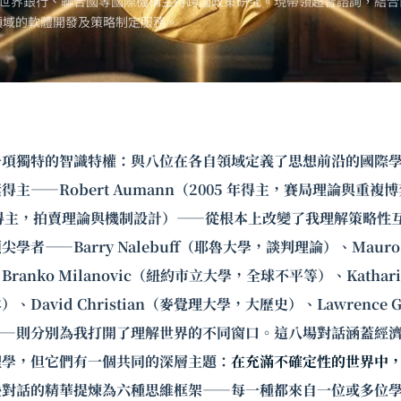
世界銀行、聯合國等國際機構主持跨國政策研究。現帶領超智諮詢，結合
領域的軟體開發及策略制定服務。
一項獨特的智識特權：與八位在各自領域定義了思想前沿的國際
獎得主——
Robert Aumann
（2005 年得主，
賽局理論
與重複博
 年得主，拍賣理論與機制設計）——從根本上改變了我理解策略性
頂尖學者——
Barry Nalebuff
（耶魯大學，談判理論）、Mauro G
anko Milanovic（紐約市立大學，全球不平等）、Katharin
David Christian（麥覺理大學，大歷史）、Lawrence G
——則分別為我打開了理解世界的不同窗口。這八場對話涵蓋經
理學，但它們有一個共同的深層主題：
在充滿不確定性的世界中
些對話的精華提煉為六種思維框架——每一種都來自一位或多位