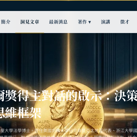
簡介
洞見文章
最新消息
著作 ▾
演講
徵才
爾獎得主對話的啟示：決
思維框架
古屋大學法學博士。歷任英國劍橋大學研究員暨亞太地區代表、浙江大學國際