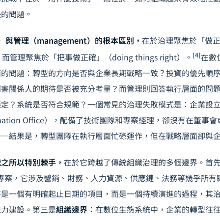
決的問題。
ce）與管理（management）的根本區別，
在於治理聚焦於「做正確
[4]
ngs），而管理聚焦於「把事做正確」（doing things right）。
在數
面的問題：轉型的方向是否與企業長期戰略一致？投資的優先順
利害關係人的期待是否被充分考量？而管理則回答執行層面的問
穩定？系統是否符合規範？一個常見的治理失敗模式是：企業設
ansformation Office），配備了技術團隊和專案經理，卻沒有在
——結果是，轉型團隊在執行層面忙碌運作，但在戰略層面卻與
戰之所以特別棘手，
在於它跨越了傳統組織治理的多個邊界。首
門的專案，它涉及營銷、財務、人力資源、供應鏈、法務等幾乎所有
不是一個有明確起止日期的項目，而是一個持續演進的過程，其
能力建設。第三是
組織邊界
：在數位生態系統中，企業的轉型往