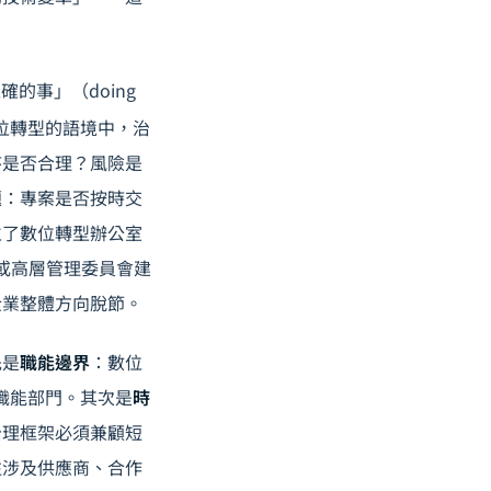
的事」（doing
位轉型的語境中，治
序是否合理？風險是
題：專案是否按時交
立了數位轉型辦公室
董事會或高層管理委員會建
企業整體方向脫節。
先是
職能邊界
：數位
職能部門。其次是
時
治理框架必須兼顧短
往涉及供應商、合作