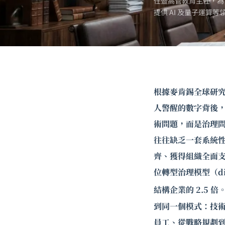
任暨高管教育主任，為
提供 AI 及
量子運算
等
根據麥肯錫全球研究
人警醒的數字背後
術問題，而是治理問
往往缺乏一套系統性的
齊、獲得組織全面支持
位轉型治理模型（digi
結構企業的 2.5 倍
到同一個模式：技
員工、從戰略規劃