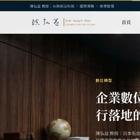
陳弘益 教授｜AI與前沿科技 · 國際策略 · 商學管理
首頁
數位轉型
企業數
行落地
陳弘益 教授｜日本名