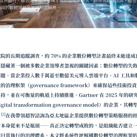
世界銀行、聯合國等國際機構主持跨國政策研究。現帶領超智諮詢，結合
領域的軟體開發及策略制定服務。
院的長期追蹤調查，約 70% 的企業數位轉型計畫最終未能達成
，隱藏著一個被多數企業領導者忽視的關鍵因素：數位轉型的失
題。當企業投入數千萬甚至數億美元導入雲端平台、AI 工具和
治理框架（governance framework）來確保這些技術
，並在可衡量的軌道上持續推進。Gartner 在 2025 年的
tal transformation governance model）的企業
[2]
。
在我帶領超智諮詢為亞太地區企業提供數位轉型策略服務的
術本身從來不是瓶頸——真正決定轉型成敗的，是組織能否建立
到日常執行的治理體系。本文將系統性地解構數位轉型治理框架