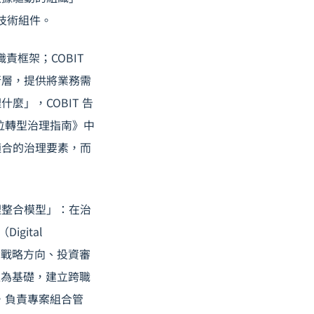
技術組件。
職責框架；COBIT
執行層，提供將業務需
麼」，COBIT 告
《數位轉型治理指南》中
適合的治理要素，而
理整合模型」：在治
igital
，負責戰略方向、投資審
聯模型為基礎，建立跨職
TMO），負責專案組合管