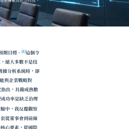
商學專業與前沿科技，
[1]
預期目標。
這個令
敗，絕大多數不是技
數據分析系統時，卻
投資能與企業戰略對
研究指出，具備成熟數
，其轉型成功率是缺乏治理
經驗中，我反覆觀察
一套從董事會到前線
的核心要素，從國際