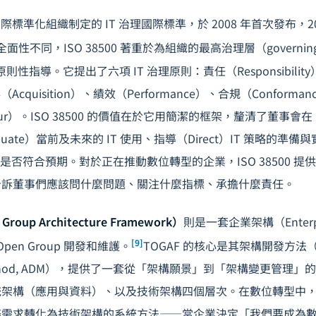
際標準化組織制定的 IT 治理國際標準，於 2008 年首次發布，2
 的全面性不同，ISO 38500 著重於為組織的最高治理層（governin
原則性指導。它提出了六項 IT 治理原則：責任（Responsibilit
得（Acquisition）、績效（Performance）、合規（Conform
viour）。ISO 38500 的價值在於它用簡潔的框架，釐清了董事會在
uate）當前及未來的 IT 使用、指導（Direct）IT 策略的準備
T 績效是否符合預期。對於正在推動數位轉型的企業，ISO 38500 
告訴董事們應該問什麼問題、關注什麼指標、承擔什麼責任。
Group Architecture Framework）
則是一套企業架構（Enterprise
[9]
Open Group 開發和維護。
TOGAF 的核心是其架構開發方法（Arc
t Method, ADM），提供了一套從「架構願景」到「架構變更管理
架構（應用與資料）、以及技術架構四個層次。在數位轉型中，T
務需求轉化為技術架構的系統方法——當企業決定「我們要成為