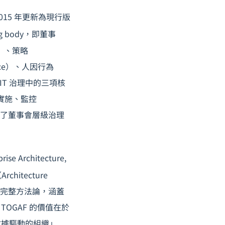
015 年更新為現行版
g body，即董事
y）、策略
ance）、人因行為
 IT 治理中的三項核
與實施、監控
提供了董事會層級治理
 Architecture,
hitecture
」的完整方法論，涵蓋
OGAF 的價值在於
數據驅動的組織」