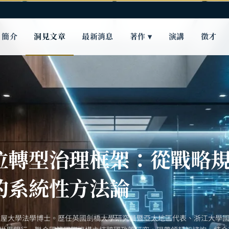
簡介
洞見文章
最新消息
著作 ▾
演講
徵才
位轉型治理框架：從戰略
的系統性方法論
古屋大學法學博士。歷任英國劍橋大學研究員暨亞太地區代表、浙江大學國際