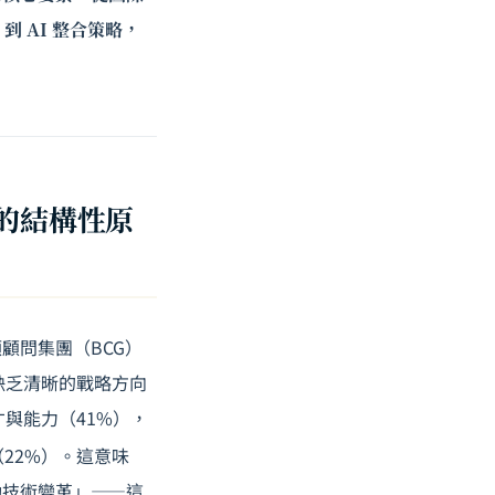
 AI 整合策略，
率的結構性原
顧問集團（BCG）
缺乏清晰的戰略方向
才與能力（41%），
22%）。這意味
動技術變革」——這