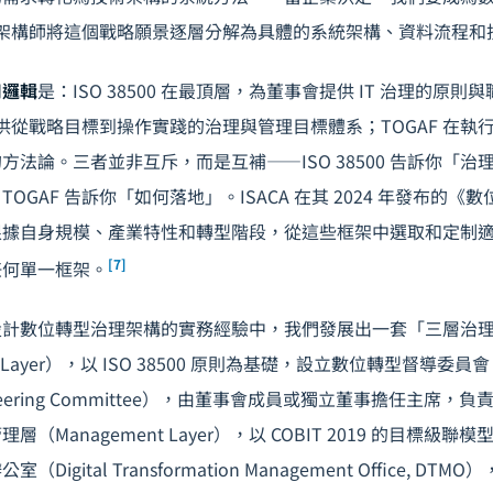
幫助架構師將這個戰略願景逐層分解為具體的系統架構、資料流程和
用邏輯
是：ISO 38500 在最頂層，為董事會提供 IT 治理的原則與
，提供從戰略目標到操作實踐的治理與管理目標體系；TOGAF 在
法論。三者並非互斥，而是互補——ISO 38500 告訴你「治理什
OGAF 告訴你「如何落地」。ISACA 在其 2024 年發布的
根據自身規模、產業特性和轉型階段，從這些框架中選取和定制
[7]
任何單一框架。
設計數位轉型治理架構的實務經驗中，我們發展出一套「三層治
e Layer），以 ISO 38500 原則為基礎，設立數位轉型督導委員會（D
on Steering Committee），由董事會成員或獨立董事擔任主席
（Management Layer），以 COBIT 2019 的目標級
igital Transformation Management Office, D