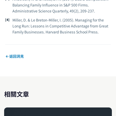
Balancing Family Influence in S&P 500 Firms.
Administrative Science Quarterly, 49(2), 209-237.
Miller, D. & Le Breton-Miller, I. (2005).
Managing for the
Long Run: Lessons in Competitive Advantage from Great
Family Businesses.
Harvard Business School Press.
返回洞見
相關文章