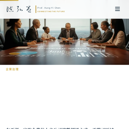
企業治理
家族企業的治理轉型：從創辦人到專業經
理人的制度設計
陳弘益 教授｜日本名古屋大學法學博士。歷任英國劍橋大學研究員暨亞太地
區代表、浙江大學國際聯合商學院 MBA 主任暨高管教育主任，為世界銀行、
聯合國等國際機構主持跨國政策研究。現帶領超智諮詢，結合商學專業與前沿
科技，提供 AI 及
量子運算
等領域的軟體開發及策略制定服務。