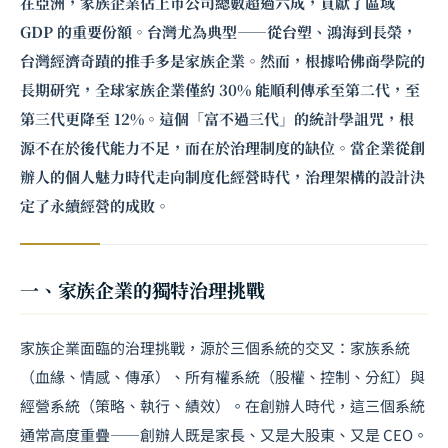
在亞洲，家族企業佔上市公司總數超過六成，貢獻了區域
GDP 的重要份額。台灣尤為典型——從台塑、鴻海到長榮，
台灣經濟奇蹟的推手多是家族企業。然而，根據哈佛商學院的
長期研究，全球家族企業僅約 30% 能順利傳承至第二代，至
第三代更降至 12%。這個「富不過三代」的統計學詛咒，根
源不在於後代能力不足，而在於治理制度的缺位。當企業從創
辦人的個人魅力時代走向制度化經營時代，治理架構的設計決
定了永續經營的成敗。
一、家族企業的獨特治理挑戰
家族企業面臨的治理挑戰，源於三個系統的交叉：家族系統
（血緣、情感、傳承）、所有權系統（股權、控制、分紅）與
經營系統（策略、執行、績效）。在創辦人時代，這三個系統
通常高度重疊——創辦人既是家長、又是大股東、又是 CEO。