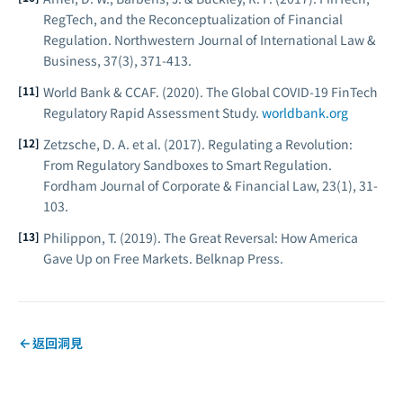
RegTech, and the Reconceptualization of Financial
Regulation.
Northwestern Journal of International Law &
Business, 37
(3), 371-413.
World Bank & CCAF. (2020).
The Global COVID-19 FinTech
Regulatory Rapid Assessment Study.
worldbank.org
Zetzsche, D. A. et al. (2017). Regulating a Revolution:
From Regulatory Sandboxes to Smart Regulation.
Fordham Journal of Corporate & Financial Law, 23
(1), 31-
103.
Philippon, T. (2019).
The Great Reversal: How America
Gave Up on Free Markets.
Belknap Press.
返回洞見