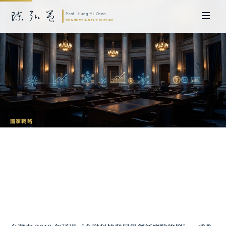
國家戰略
從監管沙盒到制度創新：台灣金融科技立
法的下一步
陳弘益 教授｜日本名古屋大學法學博士。歷任英國劍橋大學研究員暨亞太地
區代表、浙江大學國際聯合商學院 MBA 主任暨高管教育主任，為世界銀行、
聯合國等國際機構主持跨國政策研究。現帶領超智諮詢，結合商學專業與前沿
科技，提供 AI 及
量子運算
等領域的軟體開發及策略制定服務。