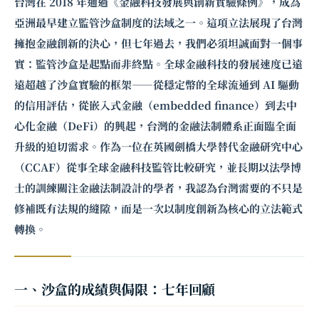
台灣在 2018 年通過《金融科技發展與創新實驗條例》，成為
亞洲最早建立監管沙盒制度的法域之一。這項立法展現了台灣
擁抱金融創新的決心，但七年過去，我們必須坦誠面對一個事
實：監管沙盒是起點而非終點。全球金融科技的發展速度已遠
遠超越了沙盒實驗的框架——從穩定幣的全球流通到 AI 驅動
的信用評估，從嵌入式金融（embedded finance）到去中
心化金融（DeFi）的興起，台灣的金融法制體系正面臨全面
升級的迫切需求。作為一位在英國劍橋大學替代金融研究中心
（CCAF）從事全球
金融科技監管
比較研究，並長期以法學博
士的訓練關注金融法制設計的學者，我認為台灣需要的不只是
修補既有法規的縫隙，而是一次以制度創新為核心的立法範式
轉換。
一、沙盒的成績與侷限：七年回顧