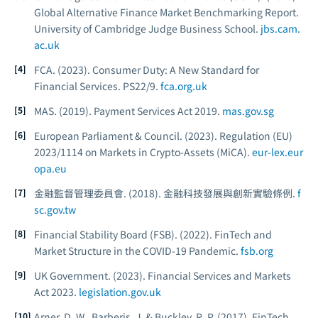
Global Alternative Finance Market Benchmarking Report.
University of Cambridge Judge Business School.
jbs.cam.
ac.uk
FCA. (2023).
Consumer Duty: A New Standard for
Financial Services.
PS22/9.
fca.org.uk
MAS. (2019).
Payment Services Act 2019.
mas.gov.sg
European Parliament & Council. (2023).
Regulation (EU)
2023/1114 on Markets in Crypto-Assets (MiCA).
eur-lex.eur
opa.eu
金融監督管理委員會. (2018).
金融科技發展與創新實驗條例.
f
sc.gov.tw
Financial Stability Board (FSB). (2022).
FinTech and
Market Structure in the COVID-19 Pandemic.
fsb.org
UK Government. (2023).
Financial Services and Markets
Act 2023.
legislation.gov.uk
Arner, D. W., Barberis, J. & Buckley, R. P. (2017). FinTech,