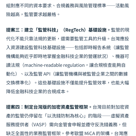
組對應不同的資本要求、合規義務與風險管理標準——活動風
險越高，監管要求越嚴格。
提案三：建立「監管科技」（RegTech）基礎設施。
監管的現
代化不能只靠法規的更新，還需要監管工具的升級。台灣應投
入資源建設監管科技基礎設施——包括即時報告系統（讓監管
機構能夠近乎即時地掌握金融科技企業的營運狀況）、機器可
讀法規（machine-readable regulation，讓合規檢查能夠自
動化）、以及監管 API（讓監管機構與被監管企業之間的數據
交換標準化）。這些基礎設施不僅能提升監管效率，也能大幅
降低金融科技企業的合規成本。
提案四：制定台灣版的加密資產監管框架。
台灣目前對加密資
產的監管仍停留在「以洗錢防制為核心」的階段——虛擬資產
服務提供者（VASP）需向金管會申報並遵守反洗錢義務，但
缺乏全面性的業務監管框架。參考歐盟 MiCA 的架構，台灣應