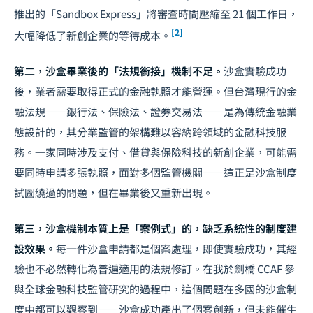
推出的「Sandbox Express」將審查時間壓縮至 21 個工作日，
[2]
大幅降低了新創企業的等待成本。
第二，沙盒畢業後的「法規銜接」機制不足。
沙盒實驗成功
後，業者需要取得正式的金融執照才能營運。但台灣現行的金
融法規——銀行法、保險法、證券交易法——是為傳統金融業
態設計的，其分業監管的架構難以容納跨領域的金融科技服
務。一家同時涉及支付、借貸與保險科技的新創企業，可能需
要同時申請多張執照，面對多個監管機關——這正是沙盒制度
試圖繞過的問題，但在畢業後又重新出現。
第三，沙盒機制本質上是「案例式」的，缺乏系統性的制度建
設效果。
每一件沙盒申請都是個案處理，即使實驗成功，其經
驗也不必然轉化為普遍適用的法規修訂。在我於劍橋 CCAF 參
與全球金融科技監管研究的過程中，這個問題在多國的沙盒制
度中都可以觀察到——沙盒成功產出了個案創新，但未能催生