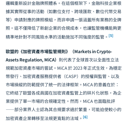
邏輯重新設計金融牌照體系。在這個框架下，金融科技企業根
據其實際從事的活動（如數位支付、跨境匯款、數位代幣交易
等）申請對應的牌照模組，而非申請一張涵蓋所有業務的全牌
照。這不僅降低了新創企業的合規成本，也讓監管機構能夠更
[5]
精準地針對不同風險水準的活動施加不同強度的監管。
歐盟的《加密資產市場監管規則》（Markets in Crypto-
Assets Regulation, MiCA）
則代表了全球首次以全面性立法
規範加密資產市場的嘗試。MiCA 於 2023 年正式生效，為穩定
幣發行、加密資產服務提供者（CASP）的授權與監管、以及
市場操縱的防範提供了統一的法律框架。MiCA 的意義在於：
它終結了歐盟各成員國在加密資產監管上的碎片化狀態，為企
業提供了單一市場的合規確定性。然而，MiCA 也面臨批評
——部分業界人士認為其合規要求過於繁重，可能迫使較小的
[6]
加密資產企業轉移至法規更寬鬆的法域。