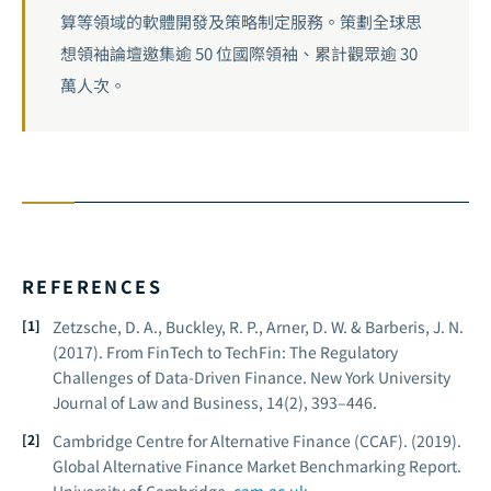
算等領域的軟體開發及策略制定服務。策劃全球思
想領袖論壇邀集逾 50 位國際領袖、累計觀眾逾 30
萬人次。
REFERENCES
Zetzsche, D. A., Buckley, R. P., Arner, D. W. & Barberis, J. N.
(2017). From FinTech to TechFin: The Regulatory
Challenges of Data-Driven Finance.
New York University
Journal of Law and Business, 14
(2), 393–446.
Cambridge Centre for Alternative Finance (CCAF). (2019).
Global Alternative Finance Market Benchmarking Report.