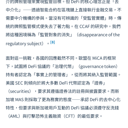
介的牌照管理來實現監管目標。但 DeFi 的核心理念正是「去
中介化」——透過智能合約在區塊鏈上直接執行金融交易，不
需要中介機構的參與。當沒有可辨識的「受監管實體」時，傳
統的牌照監管模式便失去了著力點。在 CCAF 的研究中，我們
將這種困境稱為「監管對象的消失」（disappearance of the
[8]
regulatory subject）。
面對這一挑戰，各國的回應截然不同。歐盟在 MiCA 的框架
下，試圖將 DeFi 協議的「治理代幣」（governance token）
持有者認定為「事實上的管理者」，從而將其納入監管範圍。
美國 SEC 則傾向於將大多數 DeFi 代幣認定為「證券」
（securities），要求其遵循證券法的註冊與披露要求。而新
加坡 MAS 則採取了更為務實的態度——承認 DeFi 的去中心化
特性，但要求與新加坡用戶互動的 DeFi 協議必須遵守反洗錢
（AML）與打擊恐怖主義融資（CFT）的最低要求。