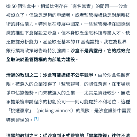
逾 50 個沙盒中，相當比例存在「有名無實」的問題——沙盒
被設立了，但缺乏足夠的申請者，或者監管機構缺乏對創新技
術的評估能力。特別是在發展中國家，一些監管機構在國際組
織的推動下倉促設立沙盒，但本身缺乏金融科技專業人才、缺
乏數據分析能力，甚至缺乏基本的 IT 基礎設施。我在為世界
銀行撰寫政策報告時特別強調：
沙盒不是萬靈丹，它的成效完
全取決於監管機構的內部能力建設。
清醒的教訓之二：沙盒可能造成不公平競爭。
由於沙盒名額有
限，被選入的企業獲得了「監管認可」的隱性背書，在市場競
爭中佔據優勢。而未被選入的企業——尤其是資源較少、無法
承擔繁複申請程序的初創公司——則可能處於不利地位。這種
「挑選贏家」（picking winners）的風險，是沙盒設計中需要
[7]
特別警惕的。
清醒的教訓之三：從沙盒到正式監管的「畢業路徑」往往不清