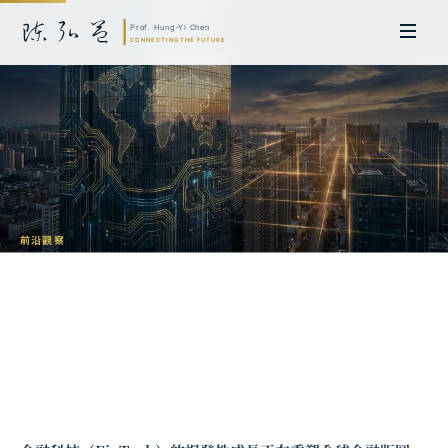
前沿觀察
金融科技監管全球比較：從劍橋研究看五
大模式
陳弘益 教授｜日本名古屋大學法學博士。歷任英國劍橋大學研究員暨亞太地
區代表、浙江大學國際聯合商學院 MBA 主任暨高管教育主任，為世界銀行、
聯合國等國際機構主持跨國政策研究。現帶領超智諮詢，結合商學專業與前沿
科技，提供 AI 及
量子運算
等領域的軟體開發及策略制定服務。