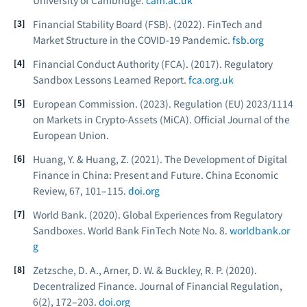
University of Cambridge.
cam.ac.uk
Financial Stability Board (FSB). (2022).
FinTech and
Market Structure in the COVID-19 Pandemic.
fsb.org
Financial Conduct Authority (FCA). (2017).
Regulatory
Sandbox Lessons Learned Report.
fca.org.uk
European Commission. (2023).
Regulation (EU) 2023/1114
on Markets in Crypto-Assets (MiCA).
Official Journal of the
European Union.
Huang, Y. & Huang, Z. (2021). The Development of Digital
Finance in China: Present and Future.
China Economic
Review, 67
, 101–115.
doi.org
World Bank. (2020).
Global Experiences from Regulatory
Sandboxes.
World Bank FinTech Note No. 8.
worldbank.or
g
Zetzsche, D. A., Arner, D. W. & Buckley, R. P. (2020).
Decentralized Finance.
Journal of Financial Regulation,
6
(2), 172–203.
doi.org