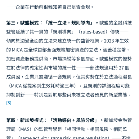
——企業在行動前很難知道自己是否合規。
第三，歐盟模式：「統一立法 + 規則導向」。
歐盟的金融科技
監管延續了其一貫的「規則導向」（rules-based）傳統——
傾向於透過全面的立法來建立統一的監管框架。2023 年生效
的 MiCA 是全球首部全面規範加密資產的立法，涵蓋穩定幣、
加密資產服務提供商、市場操縱等多個層面。歐盟模式的優勢
在於法律的確定性與市場的統一性——一部法規適用於 27 個
成員國，企業只需遵循一套規則。但其劣勢在於立法過程漫長
（MiCA 從提案到生效耗時逾三年），且規則的詳細程度可能
抑制創新——特別是對於那些尚未被立法者預見的新型業態。
[5]
第四，新加坡模式：「活動導向 + 風險分級」。
新加坡金融管
理局（MAS）的監管哲學是「相同活動、相同風險、相同監
管」（same activity, same risk, same regulation）——不論