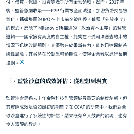
付、借貸、保險、投資等幾乎所有金融領域。然而，2017 年
後，監管急劇收緊——P2P 行業被全面清退，加密貨幣交易被
禁止，螞蟻集團的 IPO 在上市前夕被叫停。這種「先放後收」
的模式，反映了 Milanovic 所描述的「政治資本主義」的監管
邏輯——國家擁有高度的自主權，能夠在不受司法審查約束的
情況下迅速改變規則。其優勢在於果斷有力，能夠迅速遏制系
統性風險；其劣勢在於缺乏可預期性，使得企業難以進行長期
[6]
規劃。
三、監管沙盒的成效評估：從理想到現實
監管沙盒是過去十年金融科技監管領域最重要的制度創新，但
其實際成效是否如最初的期望？在 CCAF 的研究中，我們對全
球沙盒進行了系統性的評估，結果既有令人鼓舞的發現，也有
令人清醒的教訓。