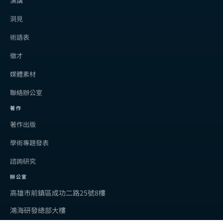
演講
洞見
術語表
徵才
媒體素材
聯絡辦公室
著作
著作出版
學術專題發表
諮詢研究
辦公室
高雄市前鎮區成功二路25號8樓
鴻海研發總部大樓