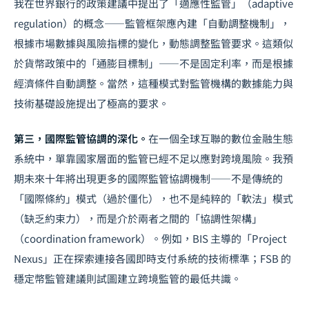
我在世界銀行的政策建議中提出了「適應性監管」（adaptive
regulation）的概念——監管框架應內建「自動調整機制」，
根據市場數據與風險指標的變化，動態調整監管要求。這類似
於貨幣政策中的「通膨目標制」——不是固定利率，而是根據
經濟條件自動調整。當然，這種模式對監管機構的數據能力與
技術基礎設施提出了極高的要求。
第三，國際監管協調的深化。
在一個全球互聯的數位金融生態
系統中，單靠國家層面的監管已經不足以應對跨境風險。我預
期未來十年將出現更多的國際監管協調機制——不是傳統的
「國際條約」模式（過於僵化），也不是純粹的「軟法」模式
（缺乏約束力），而是介於兩者之間的「協調性架構」
（coordination framework）。例如，BIS 主導的「Project
Nexus」正在探索連接各國即時支付系統的技術標準；FSB 的
穩定幣監管建議則試圖建立跨境監管的最低共識。