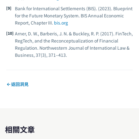
Bank for International Settlements (BIS). (2023).
Blueprint
for the Future Monetary System.
BIS Annual Economic
Report, Chapter III.
bis.org
Arner, D. W., Barberis, J. N. & Buckley, R. P. (2017). FinTech,
RegTech, and the Reconceptualization of Financial
Regulation.
Northwestern Journal of International Law &
Business, 37
(3), 371–413.
返回洞見
相關文章