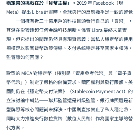
穩定幣的挑戰在於「貨幣主權」。
2019 年 Facebook（現
Meta）提出 Libra 計畫時，全球央行的反應幾乎是一致的警覺
——一個擁有近三十億用戶的科技巨頭發行自己的「貨幣」，
其潛在影響遠超任何金融科技創新。儘管 Libra 最終未能實
現，但它提出的問題仍然具有現實意義：當私人穩定幣的使用
規模足以影響貨幣政策傳導、支付系統穩定甚至國家主權時，
監管應如何回應？
歐盟的 MiCA 對穩定幣（特別是「資產參考代幣」與「電子貨
幣代幣」）制定了嚴格的儲備要求、贖回權利與發行限額。美
國則仍在《穩定幣支付法案》（Stablecoin Payment Act）的
立法討論中糾結——聯邦監管還是州級監管、銀行牌照還是新
型牌照等核心問題尚未解決。中國則直接禁止了私人穩定幣，
同時大力推進
央行數位貨幣
（數位人民幣）作為國家主導的替
代方案。