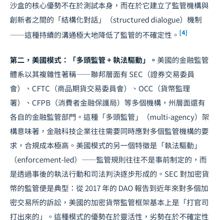
沙盒的核心優勢不在於測試本身，而在於它建立了監管機構與
創新者之間的「結構化對話」（structured dialogue）機制
[4]
——這種持續的溝通極大地降低了監管的不確定性。
第二，美國模式：「多頭監管 + 執法驅動」。
美國的金融監管
體系以其複雜性著稱——聯邦層面有 SEC（證券交易委員
會）、CFTC（商品期貨交易委員會）、OCC（貨幣監理
署）、CFPB（消費者金融保護局）等多個機構，州層面還有
各自的金融監管部門。這種「多頭監管」（multi-agency）架
構意味著，金融科技企業往往需要同時應對多個監管機構的要
求，合規成本極高。美國模式的另一個特徵是「執法驅動」
（enforcement-led）——監管規則往往不是事前制定的，而
是透過事後的執法行動和司法判決逐步形成的。SEC 對加密貨
幣的監管便是典型：從 2017 年的 DAO 報告到近年來對多個加
密交易所的訴訟，美國的加密貨幣監管框架基本上是「打官司
打出來的」。這種模式的優勢在於靈活性，劣勢在於不確定性