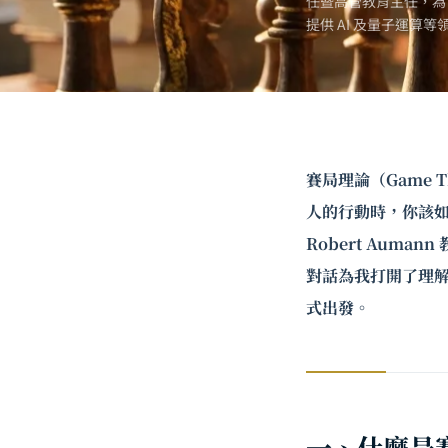
任暨高管教育主任，為
提供 AI 及
量子運算
等
賽局理論（Game
人的行動時，你該如
Robert Aumann
對話為我打開了理
式出發。
一、什麼是