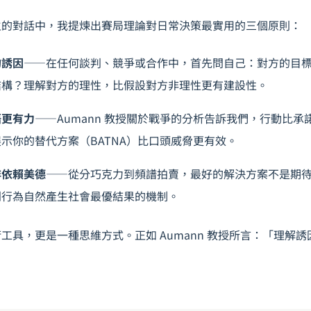
主的對話中，我提煉出賽局理論對日常決策最實用的三個原則：
的誘因
——在任何
談判
、競爭或合作中，首先問自己：對方的目
結構？理解對方的理性，比假設對方非理性更有建設性。
語更有力
——Aumann 教授關於戰爭的分析告訴我們，行動比
示你的替代方案（BATNA）比口頭威脅更有效。
非依賴美德
——從分巧克力到頻譜拍賣，最好的解決方案不是期
利行為自然產生社會最優結果的機制。
工具，更是一種思維方式。正如 Aumann 教授所言：「理解