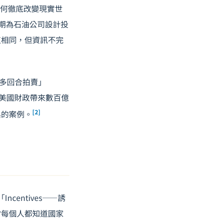
論如何徹底改變現實世
早期為石油公司設計投
值相同，但資訊不完
同步多回合拍賣」
為美國財政帶來數百億
[2]
典的案例。
entives——誘
當每個人都知道國家