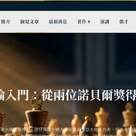
簡介
洞見文章
最新消息
著作 ▾
演講
徵才
論入門：從兩位諾貝爾獎
古屋大學法學博士。歷任英國劍橋大學研究員暨亞太地區代表、浙江大學國際