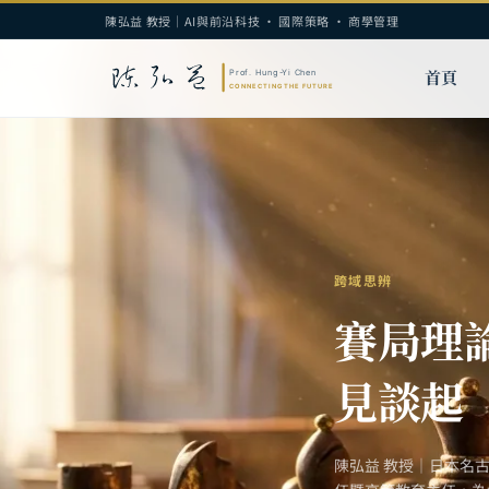
陳弘益 教授｜AI與前沿科技 · 國際策略 · 商學管理
首頁
跨域思辨
賽局理
見談起
陳弘益 教授｜日本名