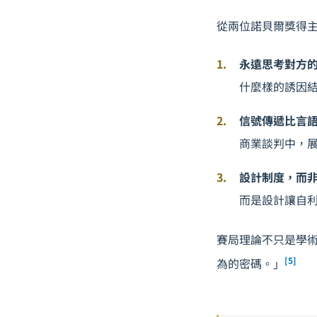
從兩位諾貝爾獎得
永遠思考對方
什麼樣的誘因
信號傳遞比言
商業談判中，展
設計制度，而
而是設計讓自
賽局理論不只是學術
[5]
為的密碼。」