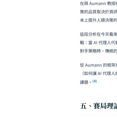
在與 Aumann
策的品質取決於資訊
本上提升人類決策
這段分析在今天看來
戰：當 AI 代理
對手策略時，傳統
從 Aumann 的
（如何讓 AI 代
[4]
課題。
五、賽局理