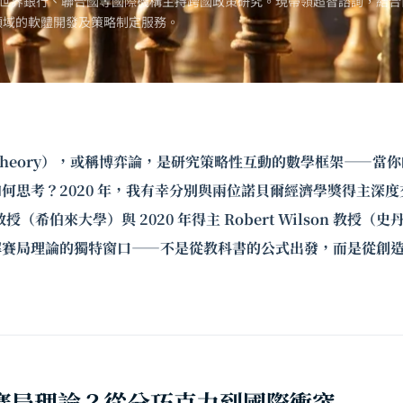
世界銀行、聯合國等國際機構主持跨國政策研究。現帶領超智諮詢，結合
領域的軟體開發及策略制定服務。
 Theory），或稱博弈論，是研究策略性互動的數學框架——當
何思考？2020 年，我有幸分別與兩位諾貝爾經濟學獎得主深度交
教授（希伯來大學）與 2020 年得主
Robert Wilson
教授（史丹
解賽局理論的獨特窗口——不是從教科書的公式出發，而是從創
賽局理論？從分巧克力到國際衝突