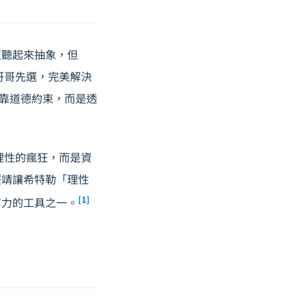
這聽起來抽象，但
哥哥先選，完美解決
度不靠道德約束，而是透
理性的瘋狂，而是資
綏靖讓希特勒「理性
[1]
有力的工具之一。