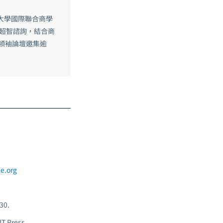
大學國際聯合商學
領超智諮詢，結合商
想領袖論壇邀集逾
e.org
30.
T Press.