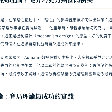
題是：在策略性互動中，「理性」的參與者應該如何做出決策？
用一個家常故事讓它變得鮮活——他童年時，母親讓弟弟切巧克力、
這正是機制設計（mechanism design）的原型：好的制
，使每個人在追求自身利益時自然達成公平結果。
到國家層面。Aumann 教授在對話中指出，大多數戰爭並非非
遞失敗的悲劇性後果。他以二戰前的慕尼黑協定為例：張伯倫的
反抗，最終導致了災難。這個分析框架至今仍是理解國際關係最
論：賽局理論最成功的實踐