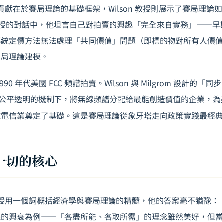
 的貢獻在於賽局理論的基礎框架，Wilson 教授則展示了賽局理
on 教授的對話中，他坦言自己對拍賣的興趣「完全來自實務」——
傳統定價方法無法處理「共同價值」問題（即標的物對所有人價
賽局理論建模。
90 年代美國 FCC 頻譜拍賣。Wilson 與 Milgrom 設計的「
在公平透明的機制下，將無線頻譜分配給最能創造價值的企業，
球電信業奠定了基礎。這是賽局理論從象牙塔走向政策實踐最經
一切的核心
 教授用一個詞概括經濟學與賽局理論的精髓，他的答案毫不猶豫：「Inc
義的興衰為例——「各盡所能、各取所需」的理念雖然美好，但