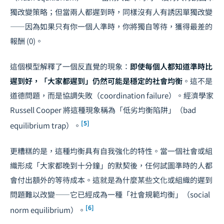
獨改變策略；但當兩人都遲到時，同樣沒有人有誘因單獨改變
——因為如果只有你一個人準時，你將獨自等待，獲得最差的
報酬 (0)。
這個模型解釋了一個反直覺的現象：
即使每個人都知道準時比
遲到好，「大家都遲到」仍然可能是穩定的社會均衡
。這不是
道德問題，而是協調失敗（coordination failure）。經濟學家
Russell Cooper 將這種現象稱為「低劣均衡陷阱」（bad
[5]
equilibrium trap）。
更糟糕的是，這種均衡具有自我強化的特性。當一個社會或組
織形成「大家都晚到十分鐘」的默契後，任何試圖準時的人都
會付出額外的等待成本。這就是為什麼某些文化或組織的遲到
問題難以改變——它已經成為一種「社會規範均衡」（social
[6]
norm equilibrium）。