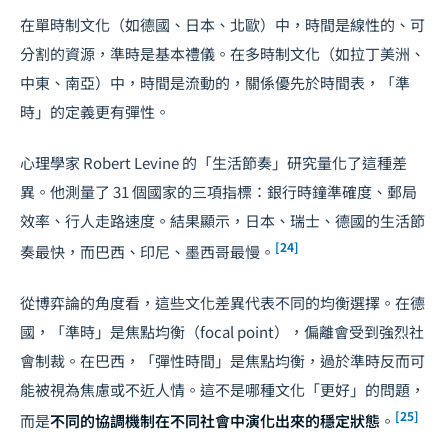
在單時制文化（如德國、日本、北歐）中，時間是線性的、可
分割的資源，準時是基本禮儀。在多時制文化（如拉丁美洲、
中東、南亞）中，時間是流動的，關係優先於時間表，「準
時」的定義更有彈性。
心理學家 Robert Levine 的「生活節奏」研究量化了這種差
異。他測量了 31 個國家的三項指標：銀行時鐘準確度、郵局
效率、行人走路速度。結果顯示，日本、瑞士、德國的生活節
[24]
奏最快，而巴西、印尼、墨西哥最慢。
從博弈論的角度看，這些文化差異代表不同的均衡選擇。在德
國，「準時」是焦點均衡（focal point），偏離會受到強烈社
會制裁。在巴西，「彈性時間」是焦點均衡，過於準時反而可
能被視為焦慮或不近人情。這不是哪種文化「更好」的問題，
[25]
而是
不同的協調機制在不同社會中演化出來的穩定狀態
。