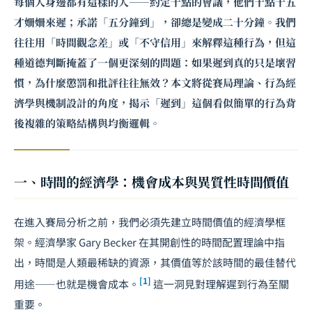
每個人身邊都有這樣的人——約定十點的會議，他們十點十五
才姍姍來遲；承諾「五分鐘到」，卻總是變成二十分鐘。我們
往往用「時間觀念差」或「不守信用」來解釋這種行為，但這
種道德判斷掩蓋了一個更深刻的問題：如果遲到真的只是壞習
慣，為什麼懲罰和批評往往無效？本文將從
賽局理論
、行為經
濟學與機制設計的角度，揭示「遲到」這個看似簡單的行為背
後複雜的策略結構與均衡邏輯。
一、時間的經濟學：機會成本與異質性時間價值
在進入賽局分析之前，我們必須先建立時間價值的經濟學框
架。經濟學家 Gary Becker 在其開創性的時間配置理論中指
出，時間是人類最稀缺的資源，其價值等於該時間的最佳替代
[1]
用途——也就是機會成本。
這一洞見對理解遲到行為至關
重要。