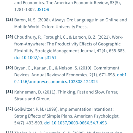
and Economics.
The American Economic Review
, 83(5),
1281-1302.
JSTOR
Baron, N. S. (2008).
Always On: Language in an Online and
Mobile World
. Oxford University Press.
Choudhury, P., Foroughi, C., & Larson, B. Z. (2021). Work-
from-Anywhere: The Productivity Effects of Geographic
Flexibility.
Strategic Management Journal
, 42(4), 655-683.
doi:10.1002/smj.3251
Bryan, G., Karlan, D., & Nelson, S. (2010). Commitment
Devices.
Annual Review of Economics
, 2(1), 671-698.
doi:1
0.1146/annurev.economics.102308.124324
Kahneman, D. (2011).
Thinking, Fast and Slow
. Farrar,
Straus and Giroux.
Gollwitzer, P. M. (1999). Implementation Intentions:
Strong Effects of Simple Plans.
American Psychologist
,
54(7), 493-503.
doi:10.1037/0003-066X.54.7.493