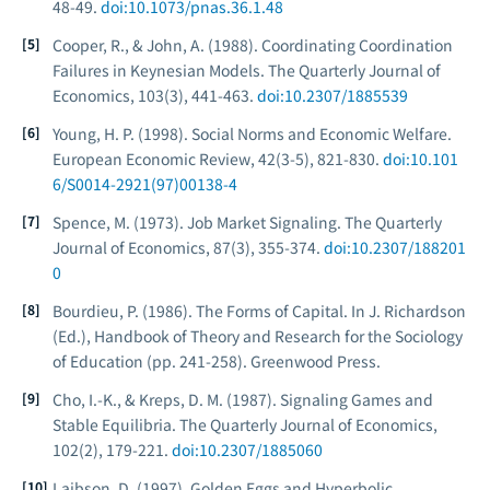
48-49.
doi:10.1073/pnas.36.1.48
Cooper, R., & John, A. (1988). Coordinating Coordination
Failures in Keynesian Models.
The Quarterly Journal of
Economics
, 103(3), 441-463.
doi:10.2307/1885539
Young, H. P. (1998). Social Norms and Economic Welfare.
European Economic Review
, 42(3-5), 821-830.
doi:10.101
6/S0014-2921(97)00138-4
Spence, M. (1973). Job Market Signaling.
The Quarterly
Journal of Economics
, 87(3), 355-374.
doi:10.2307/188201
0
Bourdieu, P. (1986). The Forms of Capital. In J. Richardson
(Ed.),
Handbook of Theory and Research for the Sociology
of Education
(pp. 241-258). Greenwood Press.
Cho, I.-K., & Kreps, D. M. (1987). Signaling Games and
Stable Equilibria.
The Quarterly Journal of Economics
,
102(2), 179-221.
doi:10.2307/1885060
Laibson, D. (1997). Golden Eggs and Hyperbolic