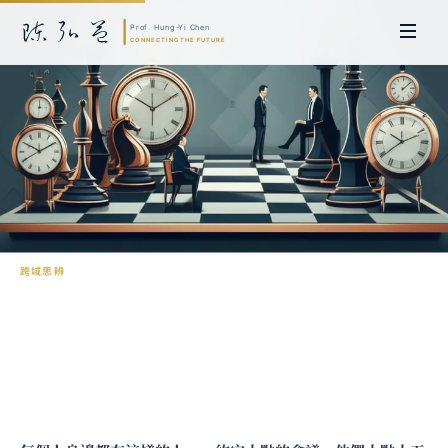
跨域思辨
遲到的博弈論：為什麼有些人總是晚？
陳弘益 教授｜日本名古屋大學法學博士。歷任英國劍橋大學研究員暨亞太地
區代表、浙江大學國際聯合商學院 MBA 主任暨高管教育主任，為世界銀行、
聯合國等國際機構主持跨國政策研究。現帶領超智諮詢，結合商學專業與前沿
科技，提供 AI 及
量子運算
等領域的軟體開發及策略制定服務。