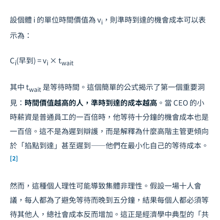
設個體
i
的單位時間價值為
v
，則準時到達的機會成本可以表
i
示為：
C
(早到) = v
× t
i
i
wait
其中
t
是等待時間。這個簡單的公式揭示了第一個重要洞
wait
見：
時間價值越高的人，準時到達的成本越高
。當 CEO 的小
時薪資是普通員工的一百倍時，他等待十分鐘的機會成本也是
一百倍。這不是為遲到辯護，而是解釋為什麼高階主管更傾向
於「掐點到達」甚至遲到——他們在最小化自己的等待成本。
[2]
然而，這種個人理性可能導致集體非理性。假設一場十人會
議，每人都為了避免等待而晚到五分鐘，結果每個人都必須等
待其他人，總社會成本反而增加。這正是經濟學中典型的「共