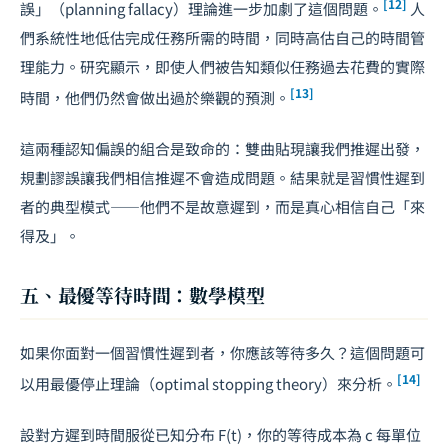
[12]
誤」（planning fallacy）理論進一步加劇了這個問題。
人
們系統性地低估完成任務所需的時間，同時高估自己的時間管
理能力。研究顯示，即使人們被告知類似任務過去花費的實際
[13]
時間，他們仍然會做出過於樂觀的預測。
這兩種認知偏誤的組合是致命的：雙曲貼現讓我們推遲出發，
規劃謬誤讓我們相信推遲不會造成問題。結果就是習慣性遲到
者的典型模式——他們不是故意遲到，而是真心相信自己「來
得及」。
五、最優等待時間：數學模型
如果你面對一個習慣性遲到者，你應該等待多久？這個問題可
[14]
以用最優停止理論（optimal stopping theory）來分析。
設對方遲到時間服從已知分布
F(t)
，你的等待成本為
c
每單位