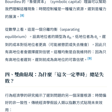
Bourdieu 的「象徵資本」（symbolic capital）理論可以幫助
我們理解這種現象：時間控制權是一種權力資源，遲到是權力
[8]
的展演。
從數學上看，這是一個分離均衡（separating
equilibrium）。設高地位者的類型為
θ
，低地位者為
θ
。遲
H
L
到的成本對低地位者更高（可能被懲罰或失去機會），因此只
有高地位者會選擇遲到信號。這種均衡是自我維持的：因為只
[9]
有高地位者遲到，遲到就成為高地位的可靠信號。
四、雙曲貼現：為什麼「這次一定準時」總是失
敗？
行為經濟學的研究揭示了遲到問題的另一個深層根源：時間偏
好的非一致性。傳統經濟學假設人類以指數方式貼現未來效
用：