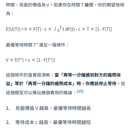
時間，見面的價值為
V
。如果你在時間
T
離開，你的期望效用
為：
T
E[U(T)] = V × F(T) - c × ∫
t dF(t) - c × T × [1 - F(T)]
0
最優等待時間
T*
滿足一階條件：
V × f(T*) = c × [1 - F(T*)]
這個條件的直覺很清晰：
當「再等一分鐘遇到對方的邊際收
益」等於「再等一分鐘的邊際成本」時，你應該停止等待
。從
[15]
這個模型可以導出幾個實用的推論：
見面價值
V
越高，最優等待時間越長
等待成本
c
越高，最優等待時間越短