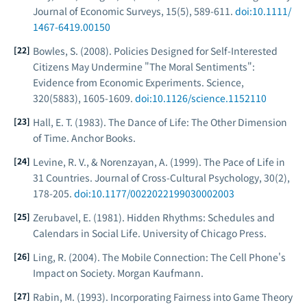
Journal of Economic Surveys
, 15(5), 589-611.
doi:10.1111/
1467-6419.00150
Bowles, S. (2008). Policies Designed for Self-Interested
Citizens May Undermine "The Moral Sentiments":
Evidence from Economic Experiments.
Science
,
320(5883), 1605-1609.
doi:10.1126/science.1152110
Hall, E. T. (1983).
The Dance of Life: The Other Dimension
of Time
. Anchor Books.
Levine, R. V., & Norenzayan, A. (1999). The Pace of Life in
31 Countries.
Journal of Cross-Cultural Psychology
, 30(2),
178-205.
doi:10.1177/0022022199030002003
Zerubavel, E. (1981).
Hidden Rhythms: Schedules and
Calendars in Social Life
. University of Chicago Press.
Ling, R. (2004).
The Mobile Connection: The Cell Phone's
Impact on Society
. Morgan Kaufmann.
Rabin, M. (1993). Incorporating Fairness into Game Theory