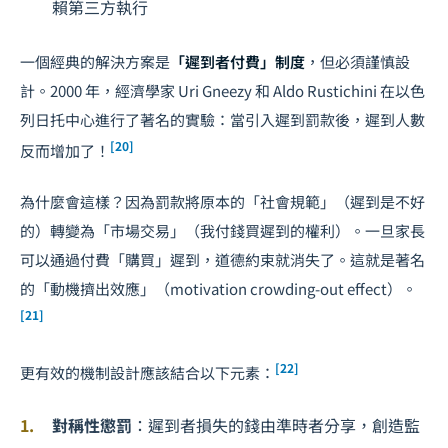
賴第三方執行
一個經典的解決方案是
「遲到者付費」制度
，但必須謹慎設
計。2000 年，經濟學家 Uri Gneezy 和 Aldo Rustichini 在以色
列日托中心進行了著名的實驗：當引入遲到罰款後，遲到人數
[20]
反而增加了！
為什麼會這樣？因為罰款將原本的「社會規範」（遲到是不好
的）轉變為「市場交易」（我付錢買遲到的權利）。一旦家長
可以通過付費「購買」遲到，道德約束就消失了。這就是著名
的「動機擠出效應」（motivation crowding-out effect）。
[21]
[22]
更有效的機制設計應該結合以下元素：
對稱性懲罰
：遲到者損失的錢由準時者分享，創造監