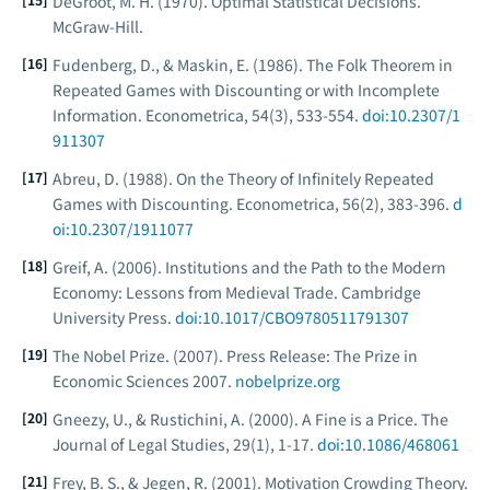
DeGroot, M. H. (1970).
Optimal Statistical Decisions
.
McGraw-Hill.
Fudenberg, D., & Maskin, E. (1986). The Folk Theorem in
Repeated Games with Discounting or with Incomplete
Information.
Econometrica
, 54(3), 533-554.
doi:10.2307/1
911307
Abreu, D. (1988). On the Theory of Infinitely Repeated
Games with Discounting.
Econometrica
, 56(2), 383-396.
d
oi:10.2307/1911077
Greif, A. (2006).
Institutions and the Path to the Modern
Economy: Lessons from Medieval Trade
. Cambridge
University Press.
doi:10.1017/CBO9780511791307
The Nobel Prize. (2007).
Press Release: The Prize in
Economic Sciences 2007
.
nobelprize.org
Gneezy, U., & Rustichini, A. (2000). A Fine is a Price.
The
Journal of Legal Studies
, 29(1), 1-17.
doi:10.1086/468061
Frey, B. S., & Jegen, R. (2001). Motivation Crowding Theory.