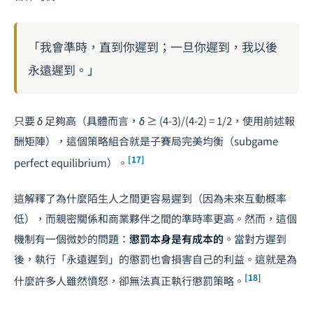
「我會準時，直到你遲到；一旦你遲到，我以後
永遠遲到。」
只要
δ
足夠高（具體而言，
δ ≥ (4-3)/(4-2) = 1/2
，使用前述報
酬矩陣），這個策略組合就是子賽局完美均衡（subgame
[17]
perfect equilibrium）。
這解釋了為什麼陌生人之間更容易遲到（因為未來互動概率
低），而親密關係和商業夥伴之間的準時率更高。然而，這個
機制有一個微妙的問題：
懲罰本身是有成本的
。當對方遲到
後，執行「永遠遲到」的懲罰也會損害自己的利益。這就是為
[18]
什麼許多人雖然憤怒，卻無法真正執行懲罰策略。