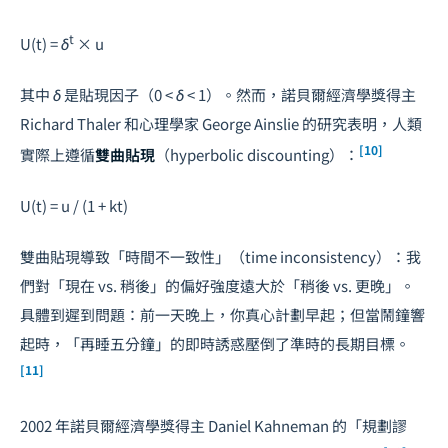
t
U(t) = δ
× u
其中
δ
是貼現因子（0 <
δ
< 1）。然而，諾貝爾經濟學獎得主
Richard Thaler 和心理學家 George Ainslie 的研究表明，人類
[10]
實際上遵循
雙曲貼現
（hyperbolic discounting）：
U(t) = u / (1 + kt)
雙曲貼現導致「時間不一致性」（time inconsistency）：我
們對「現在 vs. 稍後」的偏好強度遠大於「稍後 vs. 更晚」。
具體到遲到問題：前一天晚上，你真心計劃早起；但當鬧鐘響
起時，「再睡五分鐘」的即時誘惑壓倒了準時的長期目標。
[11]
2002 年諾貝爾經濟學獎得主 Daniel Kahneman 的「規劃謬