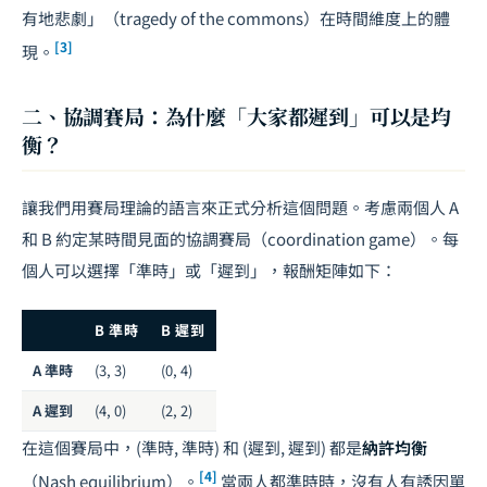
有地悲劇」（tragedy of the commons）在時間維度上的體
[3]
現。
二、協調賽局：為什麼「大家都遲到」可以是均
衡？
讓我們用賽局理論的語言來正式分析這個問題。考慮兩個人 A
和 B 約定某時間見面的協調賽局（coordination game）。每
個人可以選擇「準時」或「遲到」，報酬矩陣如下：
B 準時
B 遲到
A 準時
(3, 3)
(0, 4)
A 遲到
(4, 0)
(2, 2)
在這個賽局中，(準時, 準時) 和 (遲到, 遲到) 都是
納許均衡
[4]
（Nash equilibrium）。
當兩人都準時時，沒有人有誘因單