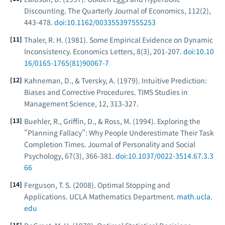
Discounting.
The Quarterly Journal of Economics
, 112(2),
443-478.
doi:10.1162/003355397555253
Thaler, R. H. (1981). Some Empirical Evidence on Dynamic
Inconsistency.
Economics Letters
, 8(3), 201-207.
doi:10.10
16/0165-1765(81)90067-7
Kahneman, D., & Tversky, A. (1979). Intuitive Prediction:
Biases and Corrective Procedures.
TIMS Studies in
Management Science
, 12, 313-327.
Buehler, R., Griffin, D., & Ross, M. (1994). Exploring the
"Planning Fallacy": Why People Underestimate Their Task
Completion Times.
Journal of Personality and Social
Psychology
, 67(3), 366-381.
doi:10.1037/0022-3514.67.3.3
66
Ferguson, T. S. (2008). Optimal Stopping and
Applications.
UCLA Mathematics Department
.
math.ucla.
edu