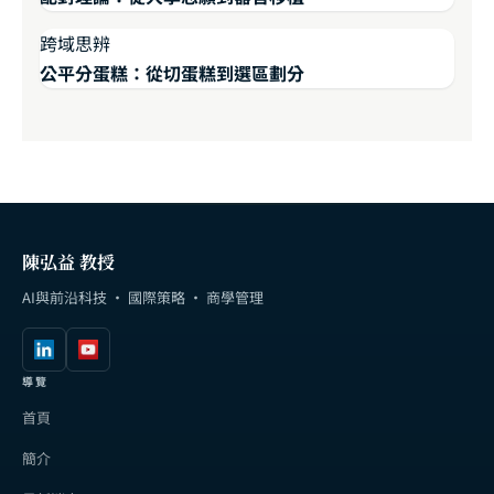
跨域思辨
公平分蛋糕：從切蛋糕到選區劃分
陳弘益 教授
AI與前沿科技 · 國際策略 · 商學管理
導覽
首頁
簡介