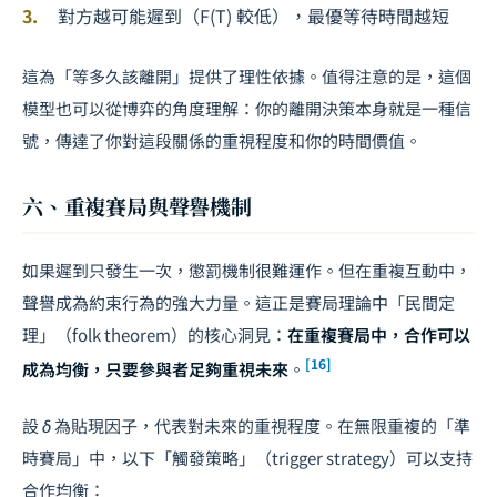
對方越可能遲到（
F(T)
較低），最優等待時間越短
這為「等多久該離開」提供了理性依據。值得注意的是，這個
模型也可以從博弈的角度理解：你的離開決策本身就是一種信
號，傳達了你對這段關係的重視程度和你的時間價值。
六、重複賽局與聲譽機制
如果遲到只發生一次，懲罰機制很難運作。但在重複互動中，
聲譽成為約束行為的強大力量。這正是賽局理論中「民間定
理」（folk theorem）的核心洞見：
在重複賽局中，合作可以
[16]
成為均衡，只要參與者足夠重視未來
。
設
δ
為貼現因子，代表對未來的重視程度。在無限重複的「準
時賽局」中，以下「觸發策略」（trigger strategy）可以支持
合作均衡：