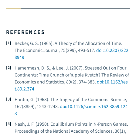
REFERENCES
Becker, G. S. (1965). A Theory of the Allocation of Time.
The Economic Journal
, 75(299), 493-517.
doi:10.2307/222
8949
Hamermesh, D. S., & Lee, J. (2007). Stressed Out on Four
Continents: Time Crunch or Yuppie Kvetch?
The Review of
Economics and Statistics
, 89(2), 374-383.
doi:10.1162/res
t.89.2.374
Hardin, G. (1968). The Tragedy of the Commons.
Science
,
162(3859), 1243-1248.
doi:10.1126/science.162.3859.124
3
Nash, J. F. (1950). Equilibrium Points in N-Person Games.
Proceedings of the National Academy of Sciences
, 36(1),