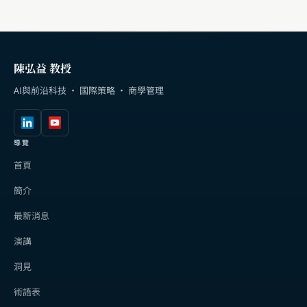
陳弘益 教授
AI與前沿科技 · 國際策略 · 商學管理
導覽
首頁
簡介
最新消息
演講
洞見
術語表