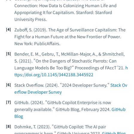
Connection: How Data Is Colonizing Human Life and
Appropriating It for Capitalism
. Stanford: Stanford
University Press.
Zuboff, S. (2019).
The Age of Surveillance Capitalism: The
Fight for a Human Future at the New Frontier of Power
.
New York: PublicAffairs.
Bender, E. M., Gebru, T., McMillan-Major, A., & Shmitchell,
S. (2021). "On the Dangers of Stochastic Parrots: Can
Language Models Be Too Big?"
Proceedings of FAccT '21
.
h
ttps://doi.org/10.1145/3442188.3445922
Stack Overflow. (2024). "2024 Developer Survey."
Stack Ov
erflow Developer Survey
GitHub. (2024). "GitHub Copilot Enterprise is now
generally available."
GitHub Blog
, February 2024.
GitHub
Blog
Dohmke, T. (2023). "GitHub Copilot: The AI pair
programmer is here."
GitHub Universe 2023
.
GitHub Blog