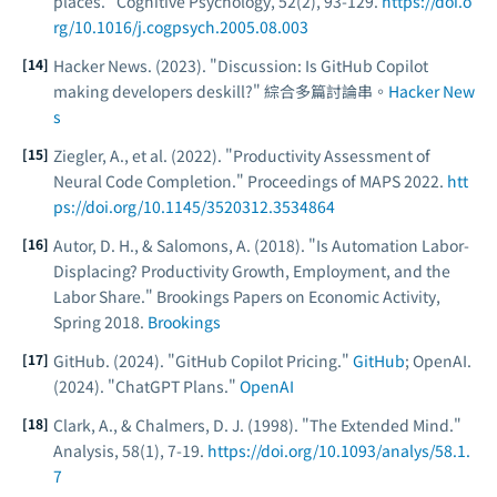
places."
Cognitive Psychology
, 52(2), 93-129.
https://doi.o
rg/10.1016/j.cogpsych.2005.08.003
Hacker News. (2023). "Discussion: Is GitHub Copilot
making developers deskill?" 綜合多篇討論串。
Hacker New
s
Ziegler, A., et al. (2022). "Productivity Assessment of
Neural Code Completion."
Proceedings of MAPS 2022
.
htt
ps://doi.org/10.1145/3520312.3534864
Autor, D. H., & Salomons, A. (2018). "Is Automation Labor-
Displacing? Productivity Growth, Employment, and the
Labor Share."
Brookings Papers on Economic Activity
,
Spring 2018.
Brookings
GitHub. (2024). "GitHub Copilot Pricing."
GitHub
; OpenAI.
(2024). "ChatGPT Plans."
OpenAI
Clark, A., & Chalmers, D. J. (1998). "The Extended Mind."
Analysis
, 58(1), 7-19.
https://doi.org/10.1093/analys/58.1.
7