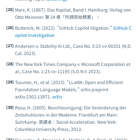
Marx, K. (1867).
Das Kapital, Band I
. Hamburg: Verlag von
Otto Meissner. 第 24 章「所謂原始積累」。
Butterick, M. (2022). "GitHub Copilot litigation."
GitHub C
opilot Investigation
Andersen v. Stability AI Ltd., Case No. 3:23-cv-00201 (N.D.
Cal. 2023).
The New York Times Company v. Microsoft Corporation et
al., Case No. 1:23-cv-11195 (S.D.N.Y. 2023).
Touvron, H., et al. (2023). "LLaMA: Open and Efficient
Foundation Language Models."
arXiv preprint
arXiv:2302.13971
.
arXiv
Rosa, H. (2005).
Beschleunigung: Die Veränderung der
Zeitstrukturen in der Moderne
. Frankfurt am Main:
Suhrkamp. 英譯本：
Social Acceleration
. New York:
Columbia University Press, 2013.