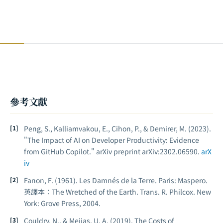
參考文獻
Peng, S., Kalliamvakou, E., Cihon, P., & Demirer, M. (2023).
"The Impact of AI on Developer Productivity: Evidence
from GitHub Copilot."
arXiv preprint arXiv:2302.06590
.
arX
iv
Fanon, F. (1961).
Les Damnés de la Terre
. Paris: Maspero.
英譯本：
The Wretched of the Earth
. Trans. R. Philcox. New
York: Grove Press, 2004.
Couldry, N., & Mejias, U. A. (2019).
The Costs of