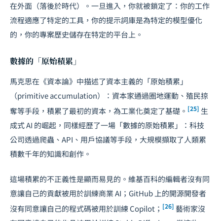
在外面（落後於時代）。一旦進入，你就被鎖定了：你的工作
流程適應了特定的工具，你的提示詞庫是為特定的模型優化
的，你的專案歷史儲存在特定的平台上。
數據的「原始積累」
馬克思在《資本論》中描述了資本主義的「原始積累」
（primitive accumulation）：資本家通過圈地運動、殖民掠
[25]
奪等手段，積累了最初的資本，為工業化奠定了基礎。
生
成式 AI 的崛起，同樣經歷了一場「數據的原始積累」：科技
公司透過爬蟲、API、用戶協議等手段，大規模擷取了人類累
積數千年的知識和創作。
這場積累的不正義性是顯而易見的。維基百科的編輯者沒有同
意讓自己的貢獻被用於訓練商業 AI；GitHub 上的開源開發者
[26]
沒有同意讓自己的程式碼被用於訓練 Copilot；
藝術家沒