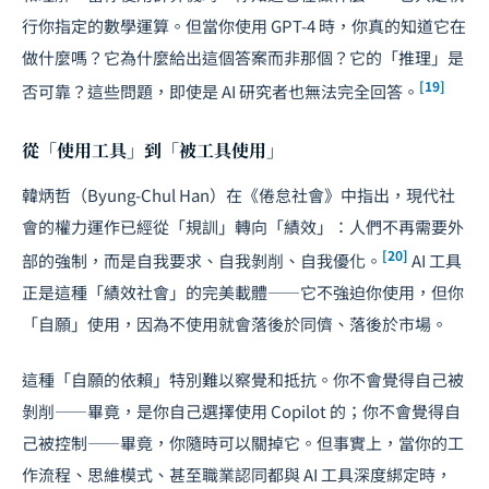
行你指定的數學運算。但當你使用 GPT-4 時，你真的知道它在
做什麼嗎？它為什麼給出這個答案而非那個？它的「推理」是
[19]
否可靠？這些問題，即使是 AI 研究者也無法完全回答。
從「使用工具」到「被工具使用」
韓炳哲（Byung-Chul Han）在《倦怠社會》中指出，現代社
會的權力運作已經從「規訓」轉向「績效」：人們不再需要外
[20]
部的強制，而是自我要求、自我剝削、自我優化。
AI 工具
正是這種「績效社會」的完美載體——它不強迫你使用，但你
「自願」使用，因為不使用就會落後於同儕、落後於市場。
這種「自願的依賴」特別難以察覺和抵抗。你不會覺得自己被
剝削——畢竟，是你自己選擇使用 Copilot 的；你不會覺得自
己被控制——畢竟，你隨時可以關掉它。但事實上，當你的工
作流程、思維模式、甚至職業認同都與 AI 工具深度綁定時，