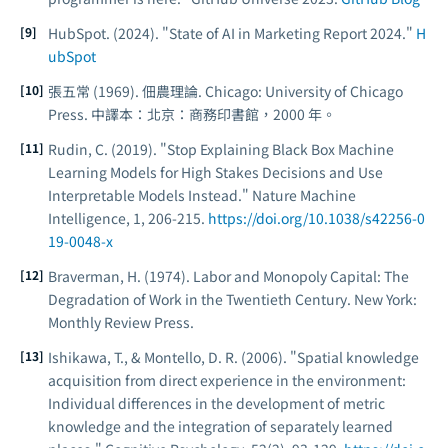
HubSpot. (2024). "State of AI in Marketing Report 2024."
H
ubSpot
張五常 (1969).
佃農理論
. Chicago: University of Chicago
Press. 中譯本：北京：商務印書館，2000 年。
Rudin, C. (2019). "Stop Explaining Black Box Machine
Learning Models for High Stakes Decisions and Use
Interpretable Models Instead."
Nature Machine
Intelligence
, 1, 206-215.
https://doi.org/10.1038/s42256-0
19-0048-x
Braverman, H. (1974).
Labor and Monopoly Capital: The
Degradation of Work in the Twentieth Century
. New York:
Monthly Review Press.
Ishikawa, T., & Montello, D. R. (2006). "Spatial knowledge
acquisition from direct experience in the environment:
Individual differences in the development of metric
knowledge and the integration of separately learned