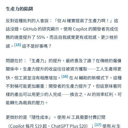
生產力的陷阱
反對這種批判的人會說：「但 AI 確實提高了生產力啊！」這
話沒錯。GitHub 的研究顯示，使用 Copilot 的開發者完成任
務的速度提升了 55%，而且自我感覺更有成就感、更少挫折
[15]
感。
這不是好事嗎？
問題在於：「生產力」的提升，最終惠及了誰？在傳統的僱傭
關係中，生產力提升的收益往往被資方攫取——工人生產得更
[16]
快，但工資並沒有相應增加。
在 AI 輔助的新模式下，這種
不對稱可能更加嚴重：開發者的生產力提升了，但這意味著同
樣的產出可以用更少的人完成——換言之，AI 的效率紅利，可
能轉化為裁員的壓力。
更微妙的是「隱性成本」。使用 AI 工具需要付費訂閱
[17]
（Copilot 每月 $19 起、ChatGPT Plus $20）；
使用 AI 生