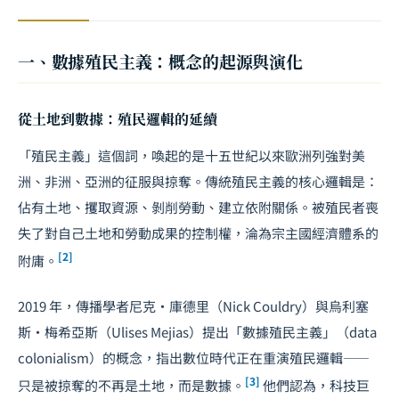
一、數據殖民主義：概念的起源與演化
從土地到數據：殖民邏輯的延續
「殖民主義」這個詞，喚起的是十五世紀以來歐洲列強對美
洲、非洲、亞洲的征服與掠奪。傳統殖民主義的核心邏輯是：
佔有土地、攫取資源、剝削勞動、建立依附關係。被殖民者喪
失了對自己土地和勞動成果的控制權，淪為宗主國經濟體系的
[2]
附庸。
2019 年，傳播學者尼克·庫德里（Nick Couldry）與烏利塞
斯·梅希亞斯（Ulises Mejias）提出「數據殖民主義」（data
colonialism）的概念，指出數位時代正在重演殖民邏輯——
[3]
只是被掠奪的不再是土地，而是數據。
他們認為，科技巨