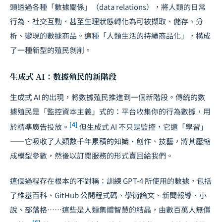
頭透過各種「數據關係」（data relations），將人類的日常
行為、社交互動、甚至生理狀態轉化為可被擷取、儲存、分
析、變現的數據商品。這種「人類生活的持續商品化」，構成
了一種新型的殖民剝削。
生成式 AI：數據殖民的新階段
生成式 AI 的出現，將數據殖民推進到一個新階段。傳統的數
據殖民是「監控資本主義」式的：平台收集你的行為數據，用
[4]
於精準廣告投放。
但生成式 AI 不只是監控，它還「學習」
——它吸收了人類數千年累積的知識、創作、技藝，將其壓縮
成模型參數，然後以訂閱服務的形式賣回給我們。
這個過程存在根本的不對稱：訓練 GPT-4 所使用的數據，包括
了維基百科、GitHub 公開程式碼、學術論文、新聞報導、小
說、部落格……這些是人類集體智慧的結晶，由數百萬人無償