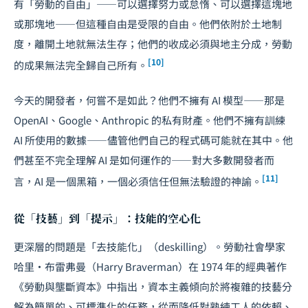
有「勞動的自由」——可以選擇努力或怠惰、可以選擇這塊地
或那塊地——但這種自由是受限的自由。他們依附於土地制
度，離開土地就無法生存；他們的收成必須與地主分成，勞動
[10]
的成果無法完全歸自己所有。
今天的開發者，何嘗不是如此？他們不擁有 AI 模型——那是
OpenAI、Google、Anthropic 的私有財產。他們不擁有訓練
AI 所使用的數據——儘管他們自己的程式碼可能就在其中。他
們甚至不完全理解 AI 是如何運作的——對大多數開發者而
[11]
言，AI 是一個黑箱，一個必須信任但無法驗證的神諭。
從「技藝」到「提示」：技能的空心化
更深層的問題是「去技能化」（deskilling）。勞動社會學家
哈里·布雷弗曼（Harry Braverman）在 1974 年的經典著作
《勞動與壟斷資本》中指出，資本主義傾向於將複雜的技藝分
解為簡單的、可標準化的任務，從而降低對熟練工人的依賴、