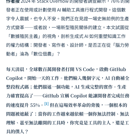
作者按
2024 年 Stack Overflow 的開發者調查顯示，76% 的開
發者正在使用或計劃使用 AI 輔助工具進行程式開發。這個數
字令人震撼，也令人不安。我們正在見證一場史無前例的生產
方式變革——或者說，一場新型殖民關係的建立。本文試圖從
「數據殖民主義」的視角，剖析生成式 AI 如何重塑知識工作
的權力結構：開發者、寫作者、設計師，是否正在從「腦力勞
動者」淪為「數位佃農」？
每天清晨，全球數百萬開發者打開 VS Code，啟動 GitHub
Copilot，開始一天的工作。他們輸入幾個字元，AI 自動補全
整段程式碼；他們描述一個功能，AI 生成完整的實作。生產
力確實提高了——GitHub 宣稱 Copilot 能讓開發者完成任務
[1]
的速度提升 55%。
但在這場效率革命的背後，一個根本的
問題被遮蔽了：當你的工作越來越依賴一個你無法控制、無法
理解、甚至無法離開的工具時，你究竟是工具的主人，還是工
具的僕人？