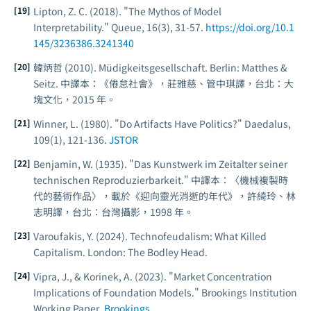
Lipton, Z. C. (2018). "The Mythos of Model
Interpretability."
Queue
, 16(3), 31-57.
https://doi.org/10.1
145/3236386.3241340
韓炳哲 (2010).
Müdigkeitsgesellschaft
. Berlin: Matthes &
Seitz. 中譯本：《倦怠社會》，莊雅慈、管中琪譯，台北：大
塊文化，2015 年。
Winner, L. (1980). "Do Artifacts Have Politics?"
Daedalus
,
109(1), 121-136.
JSTOR
Benjamin, W. (1935). "Das Kunstwerk im Zeitalter seiner
technischen Reproduzierbarkeit." 中譯本：〈機械複製時
代的藝術作品〉，載於《迎向靈光消逝的年代》，許綺玲、林
志明譯，台北：台灣攝影，1998 年。
Varoufakis, Y. (2024).
Technofeudalism: What Killed
Capitalism
. London: The Bodley Head.
Vipra, J., & Korinek, A. (2023). "Market Concentration
Implications of Foundation Models."
Brookings Institution
Working Paper
.
Brookings