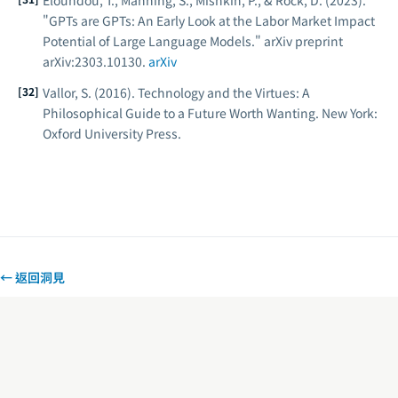
Eloundou, T., Manning, S., Mishkin, P., & Rock, D. (2023).
"GPTs are GPTs: An Early Look at the Labor Market Impact
Potential of Large Language Models."
arXiv preprint
arXiv:2303.10130
.
arXiv
Vallor, S. (2016).
Technology and the Virtues: A
Philosophical Guide to a Future Worth Wanting
. New York:
Oxford University Press.
← 返回洞見