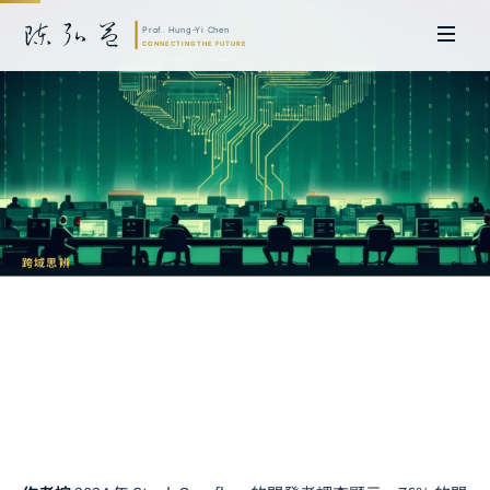
跨域思辨
生成式 AI 時代的殖民主義：當碼農成為
數位佃農
陳弘益 教授｜日本名古屋大學法學博士。歷任英國劍橋大學研究員暨亞太地
區代表、浙江大學國際聯合商學院 MBA 主任暨高管教育主任，為世界銀行、
聯合國等國際機構主持跨國政策研究。現帶領超智諮詢，結合商學專業與前沿
科技，提供 AI 及
量子運算
等領域的軟體開發及策略制定服務。