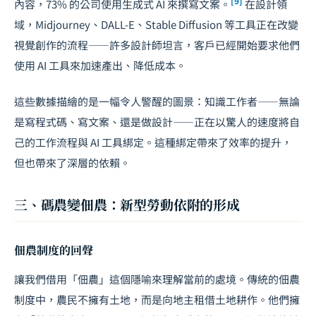
[9]
內容，73% 的公司使用生成式 AI 來撰寫文案。
在設計領
域，Midjourney、DALL-E、Stable Diffusion 等工具正在改變
視覺創作的流程——許多設計師坦言，客戶已經開始要求他們
使用 AI 工具來加速產出、降低成本。
這些數據描繪的是一幅令人警醒的圖景：知識工作者——無論
是寫程式碼、寫文案、還是做設計——正在以驚人的速度將自
己的工作流程與 AI 工具綁定。這種綁定帶來了效率的提升，
但也帶來了深層的依賴。
三、碼農變佃農：新型勞動依附的形成
佃農制度的回聲
讓我們借用「佃農」這個隱喻來理解當前的處境。傳統的佃農
制度中，農民不擁有土地，而是向地主租借土地耕作。他們擁