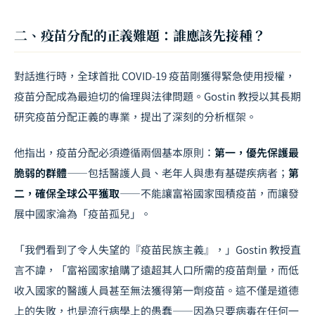
二、疫苗分配的正義難題：誰應該先接種？
對話進行時，全球首批 COVID-19 疫苗剛獲得緊急使用授權，
疫苗分配成為最迫切的倫理與法律問題。Gostin 教授以其長期
研究疫苗分配正義的專業，提出了深刻的分析框架。
他指出，疫苗分配必須遵循兩個基本原則：
第一，優先保護最
脆弱的群體
——包括醫護人員、老年人與患有基礎疾病者；
第
二，確保全球公平獲取
——不能讓富裕國家囤積疫苗，而讓發
展中國家淪為「疫苗孤兒」。
「我們看到了令人失望的『疫苗民族主義』，」Gostin 教授直
言不諱，「富裕國家搶購了遠超其人口所需的疫苗劑量，而低
收入國家的醫護人員甚至無法獲得第一劑疫苗。這不僅是道德
上的失敗，也是流行病學上的愚蠢——因為只要病毒在任何一