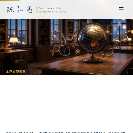
全球思想對話
法律如何守護全球健康：與喬治城大學
Lawrence Gostin 的對話
陳弘益 教授｜日本名古屋大學法學博士。歷任英國劍橋大學研究員暨亞太地
區代表、浙江大學國際聯合商學院 MBA 主任暨高管教育主任，為世界銀行、
聯合國等國際機構主持跨國政策研究。現帶領超智諮詢，結合商學專業與前沿
科技，提供 AI 及
量子運算
等領域的軟體開發及策略制定服務。