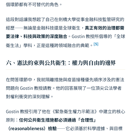
個環節都有不可替代的角色。
這段對話讓我想起了自己在劍橋大學從事
金融科技監管
研究的
經歷——無論是金融科技還是全球衛生，
真正有效的治理都需
要法律、科技與政策的深度融合
。Gostin 教授所倡導的「全球
[5]
衛生法」學科，正是這種跨領域融合的典範。
六、憲法約束與公共衛生：權力與自由的邊界
在問答環節中，我就隔離措施與疫苗接種優先順序涉及的憲法
問題向 Gostin 教授請教。他的回答展現了一位頂尖公法學者
對權利衝突的深刻理解。
Gostin 教授引用了他在《緊急衛生權力示範法》中建立的核心
原則：
任何公共衛生措施都必須通過「合理性」
（reasonableness）檢驗
——它必須基於科學證據、與目標