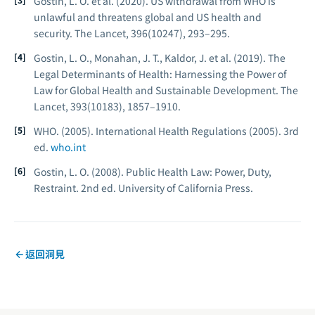
Gostin, L. O. et al. (2020). US withdrawal from WHO is
unlawful and threatens global and US health and
security.
The Lancet, 396
(10247), 293–295.
Gostin, L. O., Monahan, J. T., Kaldor, J. et al. (2019). The
Legal Determinants of Health: Harnessing the Power of
Law for Global Health and Sustainable Development.
The
Lancet, 393
(10183), 1857–1910.
WHO. (2005).
International Health Regulations (2005).
3rd
ed.
who.int
Gostin, L. O. (2008).
Public Health Law: Power, Duty,
Restraint.
2nd ed. University of California Press.
返回洞見