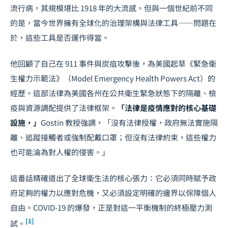
流行病，其規模堪比 1918 年的大流感。但與一個世紀前不同
的是，當今世界擁有全球化的治理架構與法律工具——問題在
於，這些工具是否運作得當。
他回顧了自己在 911 事件與炭疽攻擊後，為美國起草《緊急衛
生權力示範法》（Model Emergency Health Powers Act）的
經歷。這部法律為美國各州在公共衛生緊急狀態下的隔離、檢
疫與資源調配提供了法律框架。
「法律是疫情應對的核心基礎
設施，」
Gostin 教授強調，「沒有法律授權，政府無法實施隔
離、追蹤接觸者或強制配戴口罩；但沒有法律約束，這些權力
也可能淪為對人權的侵害。」
這番話精確道出了全球衛生法的核心張力：它必須同時賦予政
府足夠的權力以應對危機，又必須設定明確的邊界以保障個人
自由。COVID-19 的爆發，正是對這一平衡機制的終極壓力測
[1]
試。