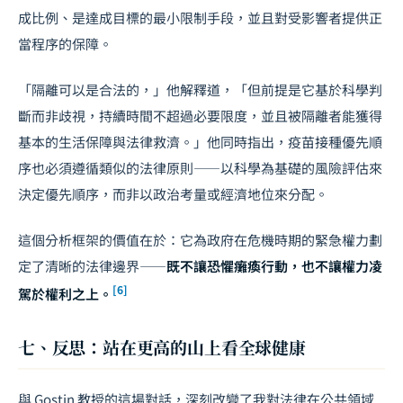
成比例、是達成目標的最小限制手段，並且對受影響者提供正
當程序的保障。
「隔離可以是合法的，」他解釋道，「但前提是它基於科學判
斷而非歧視，持續時間不超過必要限度，並且被隔離者能獲得
基本的生活保障與法律救濟。」他同時指出，疫苗接種優先順
序也必須遵循類似的法律原則——以科學為基礎的風險評估來
決定優先順序，而非以政治考量或經濟地位來分配。
這個分析框架的價值在於：它為政府在危機時期的緊急權力劃
定了清晰的法律邊界——
既不讓恐懼癱瘓行動，也不讓權力凌
[6]
駕於權利之上。
七、反思：站在更高的山上看全球健康
與 Gostin 教授的這場對話，深刻改變了我對法律在公共領域