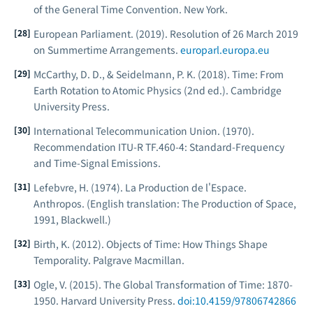
of the General Time Convention
. New York.
European Parliament. (2019). Resolution of 26 March 2019
on Summertime Arrangements.
europarl.europa.eu
McCarthy, D. D., & Seidelmann, P. K. (2018).
Time: From
Earth Rotation to Atomic Physics
(2nd ed.). Cambridge
University Press.
International Telecommunication Union. (1970).
Recommendation ITU-R TF.460-4: Standard-Frequency
and Time-Signal Emissions.
Lefebvre, H. (1974).
La Production de l'Espace
.
Anthropos. (English translation:
The Production of Space
,
1991, Blackwell.)
Birth, K. (2012).
Objects of Time: How Things Shape
Temporality
. Palgrave Macmillan.
Ogle, V. (2015).
The Global Transformation of Time: 1870-
1950
. Harvard University Press.
doi:10.4159/97806742866