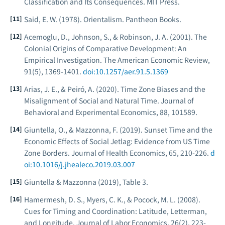
Classification and Its Consequences
. MIT Press.
Said, E. W. (1978).
Orientalism
. Pantheon Books.
Acemoglu, D., Johnson, S., & Robinson, J. A. (2001). The
Colonial Origins of Comparative Development: An
Empirical Investigation.
The American Economic Review
,
91(5), 1369-1401.
doi:10.1257/aer.91.5.1369
Arias, J. E., & Peiró, A. (2020). Time Zone Biases and the
Misalignment of Social and Natural Time.
Journal of
Behavioral and Experimental Economics
, 88, 101589.
Giuntella, O., & Mazzonna, F. (2019). Sunset Time and the
Economic Effects of Social Jetlag: Evidence from US Time
Zone Borders.
Journal of Health Economics
, 65, 210-226.
d
oi:10.1016/j.jhealeco.2019.03.007
Giuntella & Mazzonna (2019), Table 3.
Hamermesh, D. S., Myers, C. K., & Pocock, M. L. (2008).
Cues for Timing and Coordination: Latitude, Letterman,
and Longitude.
Journal of Labor Economics
, 26(2), 223-