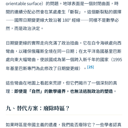
orientable surface）的問題。地球表面是一個封閉曲面，時
間的連續分配必然會在某處產生「斷裂」。這個斷裂點的選擇
——國際日期變更線大致沿著 180° 經線——同樣不是數學必
然，而是政治決定。
日期變更線的實際走向充滿了政治扭曲。它在白令海峽處向西
彎曲，以確保俄羅斯全境在同一日期；在太平洋島國基里巴斯
處向東大幅彎曲，使該國成為第一個跨入新千年的國家（1995
[25]
年基里巴斯專門為此修改了日期變更線）。
這些彎曲在地圖上看起來荒謬，但它們揭示了一個深刻的真
理：
即使是「自然」的數學邊界，也無法逃脫政治的塑造
。
九、替代方案：廢除時區？
如果時區是帝國主義的遺產，我們能否廢除它？一些學者認真