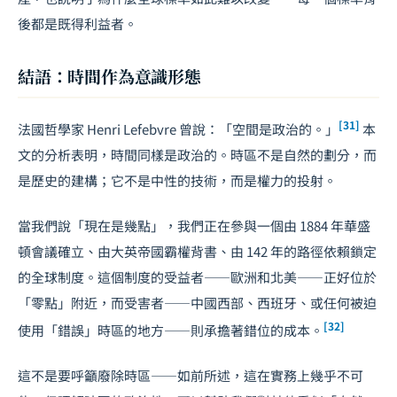
後都是既得利益者。
結語：時間作為意識形態
[31]
法國哲學家 Henri Lefebvre 曾說：「空間是政治的。」
本
文的分析表明，時間同樣是政治的。時區不是自然的劃分，而
是歷史的建構；它不是中性的技術，而是權力的投射。
當我們說「現在是幾點」，我們正在參與一個由 1884 年華盛
頓會議確立、由大英帝國霸權背書、由 142 年的路徑依賴鎖定
的全球制度。這個制度的受益者——歐洲和北美——正好位於
「零點」附近，而受害者——中國西部、西班牙、或任何被迫
[32]
使用「錯誤」時區的地方——則承擔著錯位的成本。
這不是要呼籲廢除時區——如前所述，這在實務上幾乎不可