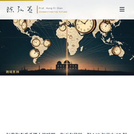
跨域思辨
時區是帝國主義的遺跡：格林威治如何統
治世界
陳弘益 教授｜日本名古屋大學法學博士。歷任英國劍橋大學研究員暨亞太地
區代表、浙江大學國際聯合商學院 MBA 主任暨高管教育主任，為世界銀行、
聯合國等國際機構主持跨國政策研究。現帶領超智諮詢，結合商學專業與前沿
科技，提供 AI 及
量子運算
等領域的軟體開發及策略制定服務。