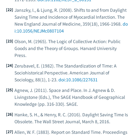
Janszky, I., & Ljung, R. (2008). Shifts to and from Daylight
Saving Time and Incidence of Myocardial Infarction.
The
New England Journal of Medicine
, 359(18), 1966-1968.
do
i:10.1056/NEJMc0807104
Olson, M. (1965).
The Logic of Collective Action: Public
Goods and the Theory of Groups
. Harvard University
Press.
Zerubavel, E. (1982). The Standardization of Time: A
Sociohistorical Perspective.
American Journal of
Sociology
, 88(1), 1-23.
doi:10.1086/227631
Agnew, J. (2011). Space and Place. In J. Agnew & D.
Livingstone (Eds.),
The SAGE Handbook of Geographical
Knowledge
(pp. 316-330). SAGE.
Hanke, S. H., & Henry, R. C. (2016). Daylight Saving Time Is
Obsolete.
The Wall Street Journal
, March 8, 2016.
Allen, W. F. (1883). Report on Standard Time.
Proceedings