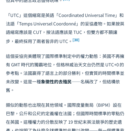
但其中的語言政治值得玩味。
「UTC」這個縮寫是英語「Coordinated Universal Time」和
法語「Temps Universel Coordonné」的妥協產物。如果按英
語縮寫應該是 CUT，按法語應該是 TUC，但雙方都不願讓
[30]
步，最終採用了兩者皆非的 UTC。
這個妥協完美體現了國際標準制定中的權力動態：英國不再擁
有 GMT 時代的獨霸地位，但格林威治天文台仍然是 UTC+0 的
參考點。法國贏得了語言上的部分勝利，但實質的時間標準並
未改變。這是一種
象徵性的去殖民
——名稱改了，但結構依
舊。
類似的動態也出現在其他領域。國際度量衡局（BIPM）設在
巴黎，公斤和公尺的定義權在法國；但國際時間標準的零點仍
在英國。這種權力的分散反映了 19 世紀末英法競爭的歷史遺
產，也說明了為什麼全球標準如此難以改變——每一個標準背