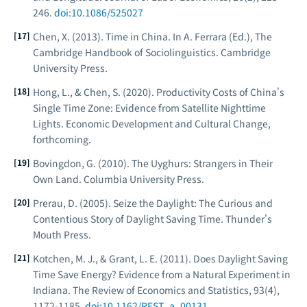
246.
doi:10.1086/525027
Chen, X. (2013). Time in China. In A. Ferrara (Ed.),
The
Cambridge Handbook of Sociolinguistics
. Cambridge
University Press.
Hong, L., & Chen, S. (2020). Productivity Costs of China's
Single Time Zone: Evidence from Satellite Nighttime
Lights.
Economic Development and Cultural Change
,
forthcoming.
Bovingdon, G. (2010).
The Uyghurs: Strangers in Their
Own Land
. Columbia University Press.
Prerau, D. (2005).
Seize the Daylight: The Curious and
Contentious Story of Daylight Saving Time
. Thunder's
Mouth Press.
Kotchen, M. J., & Grant, L. E. (2011). Does Daylight Saving
Time Save Energy? Evidence from a Natural Experiment in
Indiana.
The Review of Economics and Statistics
, 93(4),
1172-1185.
doi:10.1162/REST_a_00131