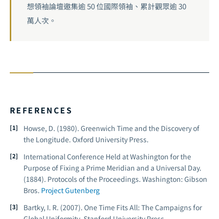
想領袖論壇邀集逾 50 位國際領袖、累計觀眾逾 30
萬人次。
REFERENCES
Howse, D. (1980).
Greenwich Time and the Discovery of
the Longitude
. Oxford University Press.
International Conference Held at Washington for the
Purpose of Fixing a Prime Meridian and a Universal Day.
(1884).
Protocols of the Proceedings
. Washington: Gibson
Bros.
Project Gutenberg
Bartky, I. R. (2007).
One Time Fits All: The Campaigns for
Global Uniformity
. Stanford University Press.