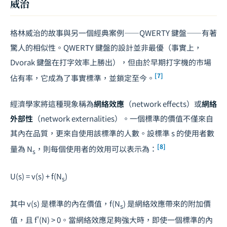
威治
格林威治的故事與另一個經典案例——QWERTY 鍵盤——有著
驚人的相似性。QWERTY 鍵盤的設計並非最優（事實上，
Dvorak 鍵盤在打字效率上勝出），但由於早期打字機的市場
[7]
佔有率，它成為了事實標準，並鎖定至今。
經濟學家將這種現象稱為
網絡效應
（network effects）或
網絡
外部性
（network externalities）。一個標準的價值不僅來自
其內在品質，更來自使用該標準的人數。設標準
s
的使用者數
[8]
量為
N
，則每個使用者的效用可以表示為：
s
U(s) = v(s) + f(N
)
s
其中
v(s)
是標準的內在價值，
f(N
)
是網絡效應帶來的附加價
s
值，且
f'(N) > 0
。當網絡效應足夠強大時，即使一個標準的內