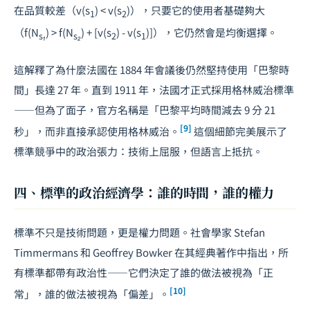
在品質較差（
v(s
) < v(s
)
），只要它的使用者基礎夠大
1
2
（
f(N
) > f(N
) + [v(s
) - v(s
)]
），它仍然會是均衡選擇。
s₁
s₂
2
1
這解釋了為什麼法國在 1884 年會議後仍然堅持使用「巴黎時
間」長達 27 年。直到 1911 年，法國才正式採用格林威治標準
——但為了面子，官方名稱是「巴黎平均時間減去 9 分 21
[9]
秒」，而非直接承認使用格林威治。
這個細節完美展示了
標準競爭中的政治張力：技術上屈服，但語言上抵抗。
四、標準的政治經濟學：誰的時間，誰的權力
標準不只是技術問題，更是權力問題。社會學家 Stefan
Timmermans 和 Geoffrey Bowker 在其經典著作中指出，所
有標準都帶有政治性——它們決定了誰的做法被視為「正
[10]
常」，誰的做法被視為「偏差」。