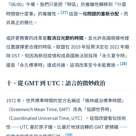
「06:00」午餐。我們只是把「時區」的複雜性轉移到「什麼
[27]
時間做什麼事」的複雜性。
這是一種
問題的重新分配
，而
非真正的簡化。
或許更務實的改革是
取消日光節約時間
，並允許各國根據地理
位置選擇更合理的時區。歐盟在 2019 年投票決定在 2021 年廢
除 DST，但因為新冠疫情和成員國無法就採用「永久夏令時」
[28]
還是「永久標準時」達成共識，這項改革至今未能實施。
十、從 GMT 到 UTC：語言的微妙政治
1972 年，世界標準時間的官方名稱從「格林威治標準時間」
（Greenwich Mean Time, GMT）改為「協調世界時」
（Coordinated Universal Time, UTC）。這個改變看似技術
性——UTC 基於原子鐘，比基於地球自轉的 GMT 更精確——
[29]