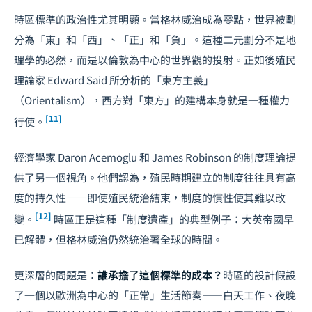
時區標準的政治性尤其明顯。當格林威治成為零點，世界被劃
分為「東」和「西」、「正」和「負」。這種二元劃分不是地
理學的必然，而是以倫敦為中心的世界觀的投射。正如後殖民
理論家 Edward Said 所分析的「東方主義」
（Orientalism），西方對「東方」的建構本身就是一種權力
[11]
行使。
經濟學家 Daron Acemoglu 和 James Robinson 的制度理論提
供了另一個視角。他們認為，殖民時期建立的制度往往具有高
度的持久性——即使殖民統治結束，制度的慣性使其難以改
[12]
變。
時區正是這種「制度遺產」的典型例子：大英帝國早
已解體，但格林威治仍然統治著全球的時間。
更深層的問題是：
誰承擔了這個標準的成本？
時區的設計假設
了一個以歐洲為中心的「正常」生活節奏——白天工作、夜晚