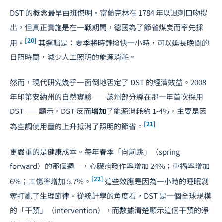
DST 的概念最早由班傑明・富蘭克林在 1784 年以諷刺口吻提
出，但真正實施是在一戰期間，德國為了節省煤炭而率先採
[20]
用。
其邏輯是：夏季將時鐘撥快一小時，可以延長晚間的
日照時間，減少人工照明的能源消耗。
然而，現代研究幾乎一面倒地否定了 DST 的經濟效益。2008
年印第安納州的自然實驗——該州部分縣在那一年首次採用
DST——顯示，DST 反而
增加
了能源消耗約 1-4%，主要是因
[21]
為空調使用量的上升抵消了照明的節省。
更嚴重的是健康成本。每年春季「向前跳」（spring
forward）的那個週一，心臟病發作率增加 24%；車禍率增加
[22]
6%；工傷率增加 5.7%。
這些效應是因為一小時的睡眠剝
奪打亂了生理節律。從統計學的角度看，DST 是一個全球規模
的「干預」（intervention），而數據清楚顯示這個干預的淨