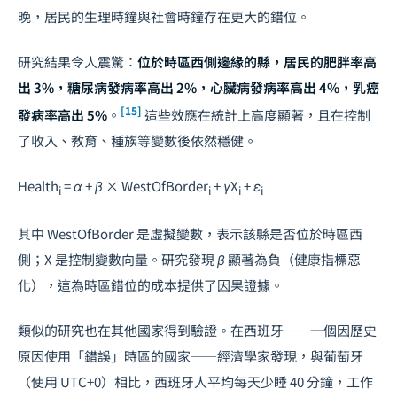
晚，居民的生理時鐘與社會時鐘存在更大的錯位。
研究結果令人震驚：
位於時區西側邊緣的縣，居民的肥胖率高
出 3%，糖尿病發病率高出 2%，心臟病發病率高出 4%，乳癌
[15]
發病率高出 5%
。
這些效應在統計上高度顯著，且在控制
了收入、教育、種族等變數後依然穩健。
Health
= α + β × WestOfBorder
+ γX
+ ε
i
i
i
i
其中
WestOfBorder
是虛擬變數，表示該縣是否位於時區西
側；
X
是控制變數向量。研究發現
β
顯著為負（健康指標惡
化），這為時區錯位的成本提供了因果證據。
類似的研究也在其他國家得到驗證。在西班牙——一個因歷史
原因使用「錯誤」時區的國家——經濟學家發現，與葡萄牙
（使用 UTC+0）相比，西班牙人平均每天少睡 40 分鐘，工作