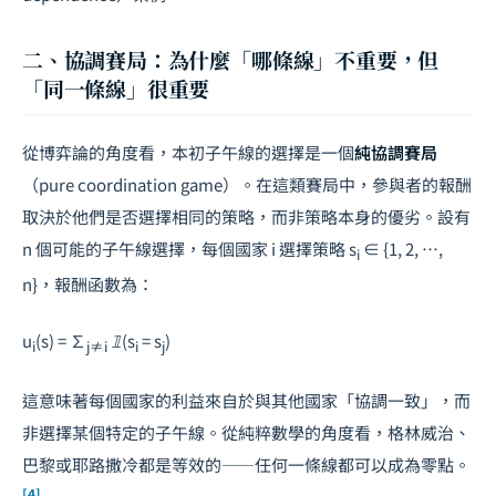
二、協調賽局：為什麼「哪條線」不重要，但
「同一條線」很重要
從博弈論的角度看，本初子午線的選擇是一個
純協調賽局
（pure coordination game）。在這類賽局中，參與者的報酬
取決於他們是否選擇相同的策略，而非策略本身的優劣。設有
n
個可能的子午線選擇，每個國家
i
選擇策略
s
∈ {1, 2, …,
i
n}
，報酬函數為：
u
(s) =
∑
𝟙(s
= s
)
i
j≠i
i
j
這意味著每個國家的利益來自於與其他國家「協調一致」，而
非選擇某個特定的子午線。從純粹數學的角度看，格林威治、
巴黎或耶路撒冷都是等效的——任何一條線都可以成為零點。
[4]