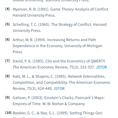
Myerson, R. B. (1991).
Game Theory: Analysis of Conflict
.
Harvard University Press.
Schelling, T. C. (1960).
The Strategy of Conflict
. Harvard
University Press.
Arthur, W. B. (1994).
Increasing Returns and Path
Dependence in the Economy
. University of Michigan
Press.
David, P. A. (1985). Clio and the Economics of QWERTY.
The American Economic Review
, 75(2), 332-337.
JSTOR
Katz, M. L., & Shapiro, C. (1985). Network Externalities,
Competition, and Compatibility.
The American Economic
Review
, 75(3), 424-440.
JSTOR
Galison, P. (2003).
Einstein's Clocks, Poincaré's Maps:
Empires of Time
. W. W. Norton & Company.
Bowker, G. C., & Star, S. L. (1999).
Sorting Things Out: