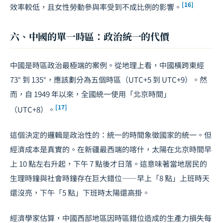
[16]
效率較低，且女性勞動參與率受到不成比例的影響。
六、中國的單一時區：政治統一的代價
中國是時區政治最極端的案例。從地理上看，中國橫跨東經
73° 到 135°，應該劃分為五個時區（UTC+5 到 UTC+9）。然
而，自 1949 年以來，全國統一使用「北京時間」
[17]
（UTC+8）。
這個決定的邏輯是政治性的：統一的時間象徵國家的統一。但
經濟成本是真實的。在新疆最西端的喀什，太陽在北京時間早
上 10 點左右升起，下午 7 點後才日落。這意味著當地居民的
生理時鐘與社會時鐘存在巨大錯位——早上「8 點」上班時天
還沒亮，下午「5 點」下班時太陽還高掛。
經濟學家估算，中國西部地區因時區錯位造成的生產力損失每