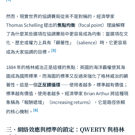
然而，現實世界的協調賽局從來不是對稱的。經濟學家
Thomas Schelling 提出的
焦點均衡
（focal point）理論解釋
了為什麼某些選項在協調賽局中更容易成為均衡：當選項在文
化、歷史或權力上具有「顯著性」（salience）時，它更容易
[5]
成為大家協調的目標。
1884 年的格林威治正是這樣的焦點：英國的海洋霸權使其海
圖成為國際標準，而海圖的標準又反過來強化了格林威治的顯
著性。這是一個
正反饋循環
——使用者越多，標準越有價值；
標準越有價值，使用者越多。經濟學家 Brian Arthur 將這種現
象稱為「報酬遞增」（increasing returns），它是路徑依賴
[6]
的核心機制。
三、網絡效應與標準的鎖定：QWERTY 與格林