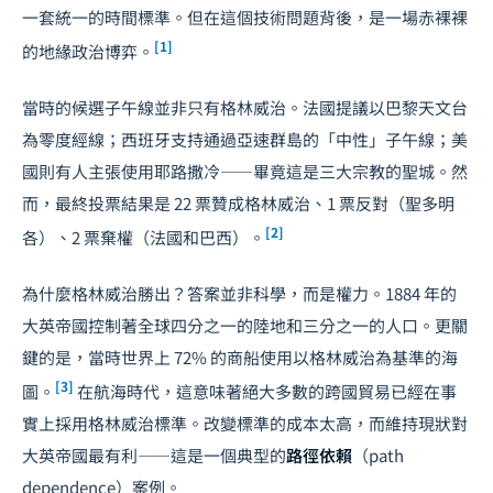
一套統一的時間標準。但在這個技術問題背後，是一場赤裸裸
[1]
的地緣政治博弈。
當時的候選子午線並非只有格林威治。法國提議以巴黎天文台
為零度經線；西班牙支持通過亞速群島的「中性」子午線；美
國則有人主張使用耶路撒冷——畢竟這是三大宗教的聖城。然
而，最終投票結果是 22 票贊成格林威治、1 票反對（聖多明
[2]
各）、2 票棄權（法國和巴西）。
為什麼格林威治勝出？答案並非科學，而是權力。1884 年的
大英帝國控制著全球四分之一的陸地和三分之一的人口。更關
鍵的是，當時世界上 72% 的商船使用以格林威治為基準的海
[3]
圖。
在航海時代，這意味著絕大多數的跨國貿易已經在事
實上採用格林威治標準。改變標準的成本太高，而維持現狀對
大英帝國最有利——這是一個典型的
路徑依賴
（path
dependence）案例。