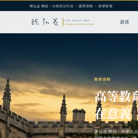
陳弘益 教授｜AI與前沿科技 · 國際策略 · 商學管理
首頁
教育領導
高等教
在意義
陳弘益 教授｜日本名