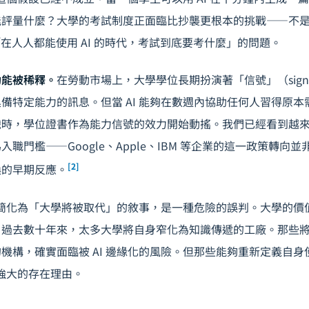
能評量什麼？大學的考試制度正面臨比抄襲更根本的挑戰——不
「在人人都能使用 AI 的時代，考試到底要考什麼」的問題。
功能被稀釋。
在勞動市場上，大學學位長期扮演著「信號」（sign
備特定能力的訊息。但當 AI 能夠在數週內協助任何人習得原
識時，學位證書作為能力信號的效力開始動搖。我們已經看到越
職門檻——Google、Apple、IBM 等企業的這一政策轉向並非
[2]
換的早期反應。
衝擊簡化為「大學將被取代」的敘事，是一種危險的誤判。大學的
，過去數十年來，太多大學將自身窄化為知識傳遞的工廠。那些
機構，確實面臨被 AI 邊緣化的風險。但那些能夠重新定義自
更強大的存在理由。