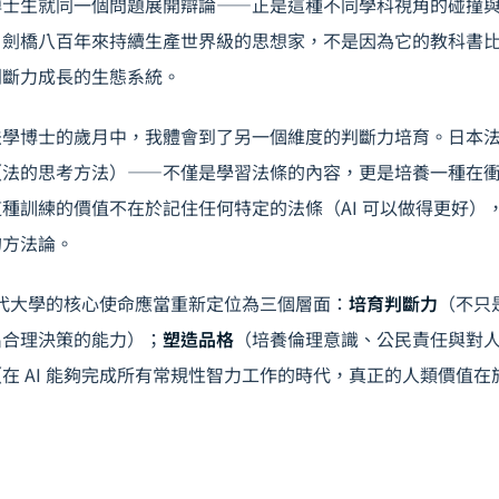
博士生就同一個問題展開辯論——正是這種不同學科視角的碰撞
。劍橋八百年來持續生產世界級的思想家，不是因為它的教科書
判斷力成長的生態系統。
法學博士的歲月中，我體會到了另一個維度的判斷力培育。日本
（法的思考方法）——不僅是學習法條的內容，更是培養一種在
種訓練的價值不在於記住任何特定的法條（AI 可以做得更好）
的方法論。
 時代大學的核心使命應當重新定位為三個層面：
培育判斷力
（不只
出合理決策的能力）；
塑造品格
（培養倫理意識、公民責任與對
（在 AI 能夠完成所有常規性智力工作的時代，真正的人類價值