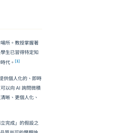
的場所。教授掌握著
是學生已習得特定知
[1]
的時代。
能夠提供個人化的、即時
以向 AI 詢問微積
更清晰、更個人化、
獨立完成」的假設之
篇品質尚可的學期論