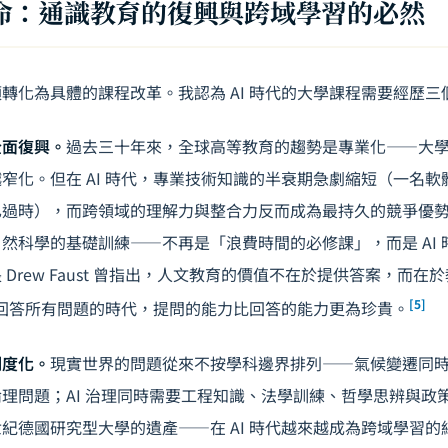
命：通識教育的復興與跨域學習的必然
轉化為具體的課程改革。我認為 AI 時代的大學課程需要經歷三
全面復興。
過去三十年來，全球高等教育的趨勢是專業化——大
窄化。但在 AI 時代，專業技術知識的半衰期急劇縮短（一名
已過時），而跨領域的理解力與整合力反而成為最持久的競爭優
然科學的基礎訓練——不再是「浪費時間的必修課」，而是 AI
Drew Faust 曾指出，人文教育的價值不在於提供答案，而
[5]
可以回答所有問題的時代，提問的能力比回答的能力更為珍貴。
制度化。
現實世界的問題從來不按學科邊界排列——氣候變遷同
倫理問題；
AI 治理
同時需要工程知識、法學訓練、哲學思辨與政
紀德國研究型大學的遺產——在 AI 時代越來越成為跨域學習