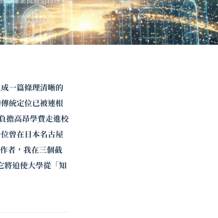
商學專業與前沿科技，
生成一篇條理清晰的
的傳統定位已被連根
、負擔高昂學費走進校
一位曾在日本名古屋
工作者，我在三個截
它將迫使大學從「知
。