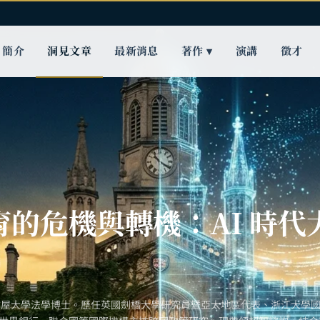
簡介
洞見文章
最新消息
著作 ▾
演講
徵才
育的危機與轉機：AI 時代
古屋大學法學博士。歷任英國劍橋大學研究員暨亞太地區代表、浙江大學國際