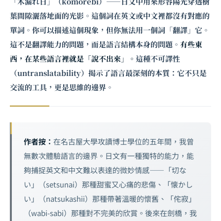
「木漏れ日」（komorebi）——日文中用來形容陽光穿透樹
葉間隙灑落地面的光影。這個詞在英文或中文裡都沒有對應的
單詞。你可以描述這個現象，但你無法用一個詞「翻譯」它。
這不是翻譯能力的問題，而是語言結構本身的問題。
有些東
西，在某些語言裡就是「說不出來」。
這種不可譯性
（untranslatability）揭示了語言最深刻的本質：它不只是
交流的工具，更是思維的邊界。
作者按：
在名古屋大學攻讀博士學位的五年間，我曾
無數次體驗語言的邊界。日文有一種獨特的能力，能
夠捕捉英文和中文難以表達的微妙情感——「切な
い」（setsunai）那種甜蜜又心痛的悲傷、「懐かし
い」（natsukashii）那種帶著溫暖的懷舊、「侘寂」
（wabi-sabi）那種對不完美的欣賞。後來在劍橋，我