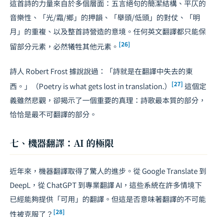
這首詩的力量來自於多個層面：五言絕句的簡潔結構、平仄的
音樂性、「光/霜/鄉」的押韻、「舉頭/低頭」的對仗、「明
月」的重複、以及整首詩營造的意境。任何英文翻譯都只能保
[26]
留部分元素，必然犧牲其他元素。
詩人 Robert Frost 據說說過：「詩就是在翻譯中失去的東
[27]
西。」（Poetry is what gets lost in translation.）
這個定
義雖然悲觀，卻揭示了一個重要的真理：詩歌最本質的部分，
恰恰是最不可翻譯的部分。
七、機器翻譯：AI 的極限
近年來，機器翻譯取得了驚人的進步。從 Google Translate 到
DeepL，從 ChatGPT 到專業翻譯 AI，這些系統在許多情境下
已經能夠提供「可用」的翻譯。但這是否意味著翻譯的不可能
[28]
性被克服了？