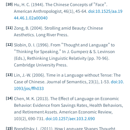
Hu, H. C. (1944). The Chinese Concepts of "Face".
American Anthropologist
, 46(1), 45-64.
doi:10.1525/aa.19
44.46.1.02a00040
Zong, B. (2004).
Strolling amid Beauty: Chinese
Aesthetics
. Long River Press.
Slobin, D. I. (1996). From "Thought and Language" to
"Thinking for Speaking." In J. Gumperz & S. Levinson
(Eds.),
Rethinking Linguistic Relativity
(pp. 70-96).
Cambridge University Press.
Lin, J.-W. (2006). Time in a Language without Tense: The
Case of Chinese.
Journal of Semantics
, 23(1), 1-53.
doi:10.
1093/jos/ffh033
Chen, M. K. (2013). The Effect of Language on Economic
Behavior: Evidence from Savings Rates, Health Behaviors,
and Retirement Assets.
American Economic Review
,
103(2), 690-731.
doi:10.1257/aer.103.2.690
Boroditsky, L. (2011). How Language Shapes Thought.