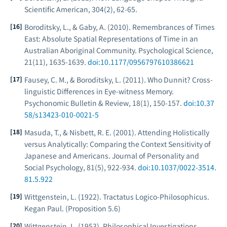
Scientific American
, 304(2), 62-65.
Boroditsky, L., & Gaby, A. (2010). Remembrances of Times
East: Absolute Spatial Representations of Time in an
Australian Aboriginal Community.
Psychological Science
,
21(11), 1635-1639.
doi:10.1177/0956797610386621
Fausey, C. M., & Boroditsky, L. (2011). Who Dunnit? Cross-
linguistic Differences in Eye-witness Memory.
Psychonomic Bulletin & Review
, 18(1), 150-157.
doi:10.37
58/s13423-010-0021-5
Masuda, T., & Nisbett, R. E. (2001). Attending Holistically
versus Analytically: Comparing the Context Sensitivity of
Japanese and Americans.
Journal of Personality and
Social Psychology
, 81(5), 922-934.
doi:10.1037/0022-3514.
81.5.922
Wittgenstein, L. (1922).
Tractatus Logico-Philosophicus
.
Kegan Paul. (Proposition 5.6)
Wittgenstein, L. (1953).
Philosophical Investigations
.