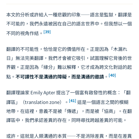
本文的分析或許給人一種悲觀的印象——語言是監獄，翻譯是
不可能的，我們永遠被困在自己的語言世界中。但我想以一個
[39]
不同的視角作結。
翻譯的不可能性，恰恰是它的價值所在。正是因為「木漏れ
日」無法完美翻譯，我們才會被它吸引，試圖理解它背後的世
界觀。正是因為「緣分」難以解釋，它才成為跨文化對話的起
[40]
點。
不可譯性不是溝通的障礙，而是溝通的邀請
。
翻譯理論家 Emily Apter 提出了一個富有啟發性的概念：「翻
[41]
譯區」（translation zone）。
這是一個語言之間的模糊
地帶，在這裡，意義不是被「傳遞」，而是被「協商」。在翻
譯區中，我們承認差異的存在，同時尋找跨越差異的可能。
或許，這就是人類溝通的本質——不是消除差異，而是在差異