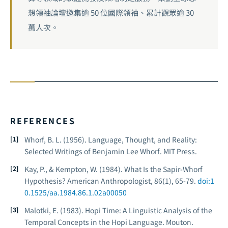
想領袖論壇邀集逾 50 位國際領袖、累計觀眾逾 30
萬人次。
REFERENCES
Whorf, B. L. (1956).
Language, Thought, and Reality:
Selected Writings of Benjamin Lee Whorf
. MIT Press.
Kay, P., & Kempton, W. (1984). What Is the Sapir-Whorf
Hypothesis?
American Anthropologist
, 86(1), 65-79.
doi:1
0.1525/aa.1984.86.1.02a00050
Malotki, E. (1983).
Hopi Time: A Linguistic Analysis of the
Temporal Concepts in the Hopi Language
. Mouton.