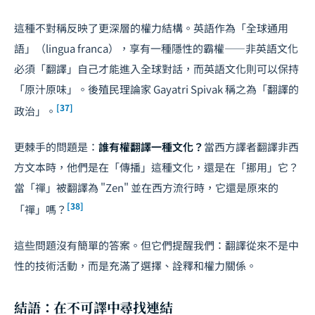
這種不對稱反映了更深層的權力結構。英語作為「全球通用
語」（lingua franca），享有一種隱性的霸權——非英語文化
必須「翻譯」自己才能進入全球對話，而英語文化則可以保持
「原汁原味」。後殖民理論家 Gayatri Spivak 稱之為「翻譯的
[37]
政治」。
更棘手的問題是：
誰有權翻譯一種文化？
當西方譯者翻譯非西
方文本時，他們是在「傳播」這種文化，還是在「挪用」它？
當「禪」被翻譯為 "Zen" 並在西方流行時，它還是原來的
[38]
「禪」嗎？
這些問題沒有簡單的答案。但它們提醒我們：翻譯從來不是中
性的技術活動，而是充滿了選擇、詮釋和權力關係。
結語：在不可譯中尋找連結