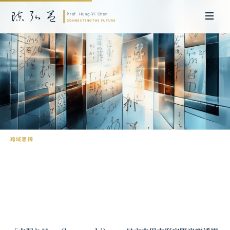
跨域思辨
翻譯的不可能性：語言的監獄
陳弘益 教授｜日本名古屋大學法學博士。歷任英國劍橋大學研究員暨亞太地
區代表、浙江大學國際聯合商學院 MBA 主任暨高管教育主任，為世界銀行、
聯合國等國際機構主持跨國政策研究。現帶領超智諮詢，結合商學專業與前沿
科技，提供 AI 及
量子運算
等領域的軟體開發及策略制定服務。