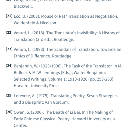
Blackwell.
Eco, U. (2003).
Mouse or Rat? Translation as Negotiation
.
Weidenfeld & Nicolson.
Venuti, L. (2018).
The Translator's Invisibility: A History of
Translation
(3rd ed.). Routledge.
Venuti, L. (1998).
The Scandals of Translation: Towards an
Ethics of Difference
. Routledge.
Benjamin, W. (1923/1996). The Task of the Translator. In M.
Bullock & M. W. Jennings (Eds.),
Walter Benjamin:
Selected Writings, Volume 1: 1913-1926
(pp. 253-263).
Harvard University Press.
Lefevere, A. (1975).
Translating Poetry: Seven Strategies
and a Blueprint
. Van Gorcum.
Owen, S. (2006). The Death of Li Bai. In
The Making of
Early Chinese Classical Poetry
. Harvard University Asia
Center.