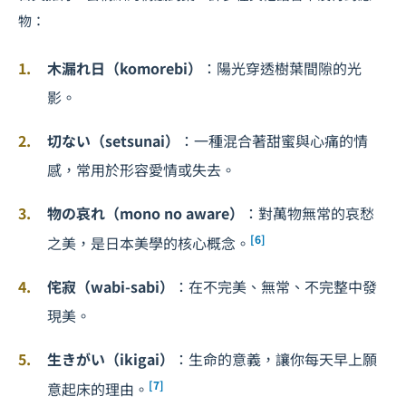
物：
木漏れ日（komorebi）
：陽光穿透樹葉間隙的光
影。
切ない（setsunai）
：一種混合著甜蜜與心痛的情
感，常用於形容愛情或失去。
物の哀れ（mono no aware）
：對萬物無常的哀愁
[6]
之美，是日本美學的核心概念。
侘寂（wabi-sabi）
：在不完美、無常、不完整中發
現美。
生きがい（ikigai）
：生命的意義，讓你每天早上願
[7]
意起床的理由。