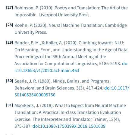
Robinson, P. (2010).
Poetry and Translation: The Art of the
Impossible
. Liverpool University Press.
Koehn, P. (2020).
Neural Machine Translation
. Cambridge
University Press.
Bender, E. M., & Koller, A. (2020). Climbing towards NLU:
On Meaning, Form, and Understanding in the Age of Data.
Proceedings of the 58th Annual Meeting of the
Association for Computational Linguistics
, 5185-5198.
do
i:10.18653/v1/2020.acl-main.463
Searle, J. R. (1980). Minds, Brains, and Programs.
Behavioral and Brain Sciences
, 3(3), 417-424.
doi:10.1017/
S0140525X00005756
Moorkens, J. (2018). What to Expect from Neural Machine
Translation: A Practical In-class Translation Evaluation
Exercise.
The Interpreter and Translator Trainer
, 12(4),
375-387.
doi:10.1080/1750399X.2018.1501639