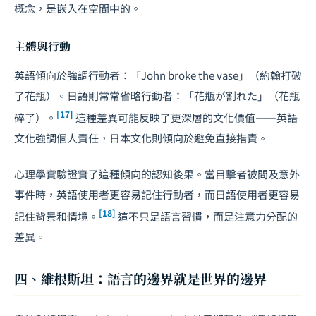
概念，是嵌入在空間中的。
主體與行動
英語傾向於強調行動者：「John broke the vase」（約翰打破
了花瓶）。日語則常常省略行動者：「花瓶が割れた」（花瓶
[17]
碎了）。
這種差異可能反映了更深層的文化價值——英語
文化強調個人責任，日本文化則傾向於避免直接指責。
心理學實驗證實了這種傾向的認知後果。當目擊者被問及意外
事件時，英語使用者更容易記住行動者，而日語使用者更容易
[18]
記住背景和情境。
這不只是語言習慣，而是注意力分配的
差異。
四、維根斯坦：語言的邊界就是世界的邊界