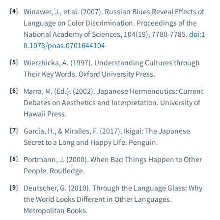
Winawer, J., et al. (2007). Russian Blues Reveal Effects of
Language on Color Discrimination.
Proceedings of the
National Academy of Sciences
, 104(19), 7780-7785.
doi:1
0.1073/pnas.0701644104
Wierzbicka, A. (1997).
Understanding Cultures through
Their Key Words
. Oxford University Press.
Marra, M. (Ed.). (2002).
Japanese Hermeneutics: Current
Debates on Aesthetics and Interpretation
. University of
Hawaii Press.
García, H., & Miralles, F. (2017).
Ikigai: The Japanese
Secret to a Long and Happy Life
. Penguin.
Portmann, J. (2000).
When Bad Things Happen to Other
People
. Routledge.
Deutscher, G. (2010).
Through the Language Glass: Why
the World Looks Different in Other Languages
.
Metropolitan Books.