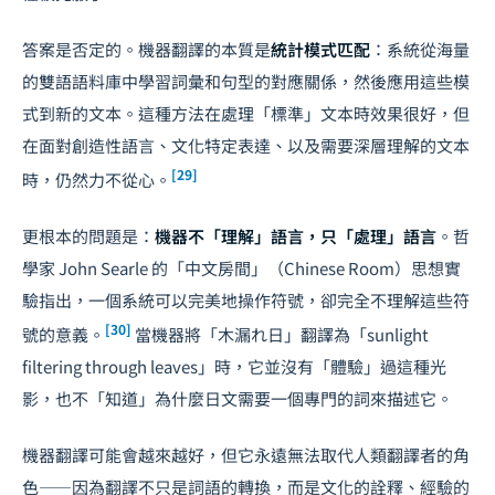
答案是否定的。機器翻譯的本質是
統計模式匹配
：系統從海量
的雙語語料庫中學習詞彙和句型的對應關係，然後應用這些模
式到新的文本。這種方法在處理「標準」文本時效果很好，但
在面對創造性語言、文化特定表達、以及需要深層理解的文本
[29]
時，仍然力不從心。
更根本的問題是：
機器不「理解」語言，只「處理」語言
。哲
學家 John Searle 的「中文房間」（Chinese Room）思想實
驗指出，一個系統可以完美地操作符號，卻完全不理解這些符
[30]
號的意義。
當機器將「木漏れ日」翻譯為「sunlight
filtering through leaves」時，它並沒有「體驗」過這種光
影，也不「知道」為什麼日文需要一個專門的詞來描述它。
機器翻譯可能會越來越好，但它永遠無法取代人類翻譯者的角
色——因為翻譯不只是詞語的轉換，而是文化的詮釋、經驗的