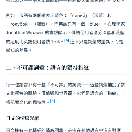
核心洞見——語言塑造認知——已經被大量實證研究所支持。
例如，俄語有兩個詞表示藍色：「синий」（深藍）和
「голубой」（淺藍），而英語只有一個「blue」。心理學家
Jonathan Winawer 的實驗顯示，俄語使用者區分深藍和淺藍
[4]
的速度比英語使用者快 10%。
這不只是詞彙的差異，而是
感知的差異。
二、不可譯詞彙：語言的獨特指紋
每一種語言都有一些「不可譯」的詞彙——這些詞彙捕捉了該
文化獨特的體驗、價值觀和世界觀。它們是語言的「指紋」，
[5]
標記著文化的獨特性。
日文的情感光譜
日文擁有一套精細的情感詞彙，許多在其他語言中沒有對應