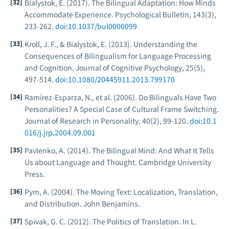
Bialystok, E. (2017). The Bilingual Adaptation: How Minds
Accommodate Experience.
Psychological Bulletin
, 143(3),
233-262.
doi:10.1037/bul0000099
Kroll, J. F., & Bialystok, E. (2013). Understanding the
Consequences of Bilingualism for Language Processing
and Cognition.
Journal of Cognitive Psychology
, 25(5),
497-514.
doi:10.1080/20445911.2013.799170
Ramírez-Esparza, N., et al. (2006). Do Bilinguals Have Two
Personalities? A Special Case of Cultural Frame Switching.
Journal of Research in Personality
, 40(2), 99-120.
doi:10.1
016/j.jrp.2004.09.001
Pavlenko, A. (2014).
The Bilingual Mind: And What It Tells
Us about Language and Thought
. Cambridge University
Press.
Pym, A. (2004).
The Moving Text: Localization, Translation,
and Distribution
. John Benjamins.
Spivak, G. C. (2012). The Politics of Translation. In L.