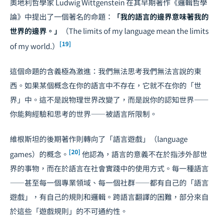
奧地利哲學家 Ludwig Wittgenstein 在其早期著作《邏輯哲學
論》中提出了一個著名的命題：
「我的語言的邊界意味著我的
世界的邊界。」
（The limits of my language mean the limits
[19]
of my world.）
這個命題的含義極為激進：我們無法思考我們無法言說的東
西。如果某個概念在你的語言中不存在，它就不在你的「世
界」中。這不是說物理世界改變了，而是說你的認知世界——
你能夠經驗和思考的世界——被語言所限制。
維根斯坦的後期著作則轉向了「語言遊戲」（language
[20]
games）的概念。
他認為，語言的意義不在於指涉外部世
界的事物，而在於語言在社會實踐中的使用方式。每一種語言
——甚至每一個專業領域、每一個社群——都有自己的「語言
遊戲」，有自己的規則和邏輯。跨語言翻譯的困難，部分來自
於這些「遊戲規則」的不可通約性。