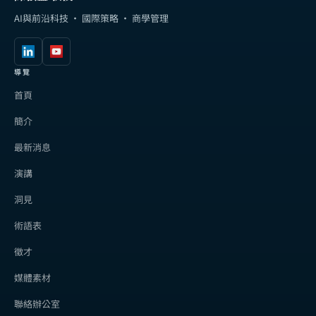
AI與前沿科技 · 國際策略 · 商學管理
導覽
首頁
簡介
最新消息
演講
洞見
術語表
徵才
媒體素材
聯絡辦公室