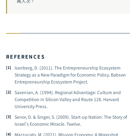
萬人次。
REFERENCES
Isenberg, D. (2011).
The Entrepreneurship Ecosystem
Strategy as a New Paradigm for Economic Policy.
Babson
Entrepreneurship Ecosystem Project.
Saxenian, A. (1994).
Regional Advantage: Culture and
Competition in Silicon Valley and Route 128.
Harvard
University Press.
Senor, D. & Singer, S. (2009).
Start-up Nation: The Story of
Israel's Economic Miracle.
Twelve.
Mazzucato, M. (2021).
Mission Economy: A Moonshot