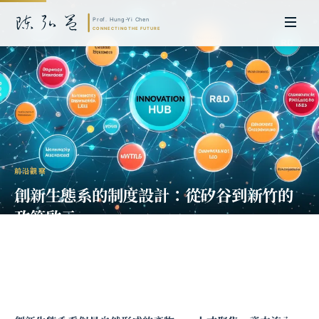
前沿觀察
創新生態系的制度設計：從矽谷到新竹的
政策啟示
陳弘益 教授｜日本名古屋大學法學博士。歷任英國劍橋大學研究員暨亞太地
區代表、浙江大學國際聯合商學院 MBA 主任暨高管教育主任，為世界銀行、
聯合國等國際機構主持跨國政策研究。現帶領超智諮詢，結合商學專業與前沿
科技，提供 AI 及
量子運算
等領域的軟體開發及策略制定服務。