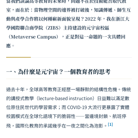
當我們談論高等教育的未來時，問題不在於技術能否取代教
室，而在於：當物理空間的邊界被打破後，知識傳遞、師生互
動與產學合作將以何種嶄新面貌呈現？2022 年，我在浙江大
學國際聯合商學院（ZIBS）主持建設的
元宇宙
校區
（Metaverse Campus），正是對這一命題的一次具體回
應。
一、為什麼是元宇宙？一個教育者的思考
過去十年，全球高等教育正經歷一場靜默的結構性危機。傳統
的講授式教學（lecture-based instruction）日益難以滿足數
位原住民世代的學習需求；而 COVID-19 大流行更暴露了實體
校園模式在全球化語境下的脆弱性——當邊境封鎖、航班停
[1]
飛，國際化教育的承諾幾乎在一夜之間化為泡影。