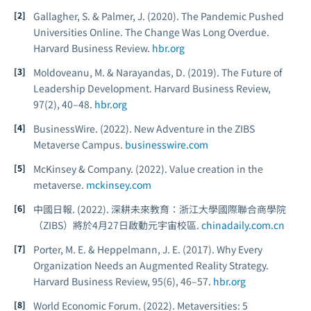
Gallagher, S. & Palmer, J. (2020). The Pandemic Pushed
Universities Online. The Change Was Long Overdue.
Harvard Business Review.
hbr.org
Moldoveanu, M. & Narayandas, D. (2019). The Future of
Leadership Development.
Harvard Business Review,
97
(2), 40–48.
hbr.org
BusinessWire. (2022).
New Adventure in the ZIBS
Metaverse Campus.
businesswire.com
McKinsey & Company. (2022).
Value creation in the
metaverse.
mckinsey.com
中國日報. (2022).
深耕未來教育：浙江大學國際聯合商學院
（ZIBS）將於4月27日啟動元宇宙校區.
chinadaily.com.cn
Porter, M. E. & Heppelmann, J. E. (2017). Why Every
Organization Needs an Augmented Reality Strategy.
Harvard Business Review, 95
(6), 46–57.
hbr.org
World Economic Forum. (2022).
Metaversities: 5