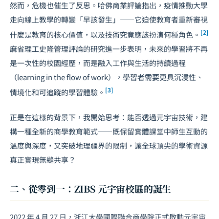
然而，危機也催生了反思。哈佛商業評論指出，疫情推動大學
走向線上教學的轉變「早該發生」——它迫使教育者重新審視
[2]
什麼是教育的核心價值，以及技術究竟應該扮演何種角色。
麻省理工史隆管理評論的研究進一步表明，未來的學習將不再
是一次性的校園經歷，而是融入工作與生活的持續過程
（learning in the flow of work），學習者需要更具沉浸性、
[3]
情境化和可追蹤的學習體驗。
正是在這樣的背景下，我開始思考：能否透過元宇宙技術，建
構一種全新的商學教育範式——既保留實體課堂中師生互動的
溫度與深度，又突破地理疆界的限制，讓全球頂尖的學術資源
真正實現無縫共享？
二、從零到一：ZIBS 元宇宙校區的誕生
2022 年 4 月 27 日，浙江大學國際聯合商學院正式啟動元宇宙