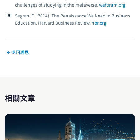
challenges of studying in the metaverse.
weforum.org
Segran, E. (2014). The Renaissance We Need in Business
Education.
Harvard Business Review.
hbr.org
返回洞見
相關文章