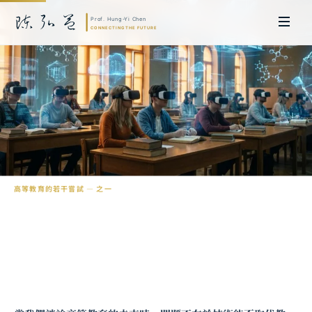
高等教育
的若干嘗試 — 之一
元宇宙校區：高等商學教育的沉浸式實驗
陳弘益 教授｜日本名古屋大學法學博士。歷任英國劍橋大學研究員暨亞太地
區代表、浙江大學國際聯合商學院 MBA 主任暨高管教育主任，為世界銀行、
聯合國等國際機構主持跨國政策研究。現帶領超智諮詢，結合商學專業與前沿
科技，提供 AI 及
量子運算
等領域的軟體開發及策略制定服務。