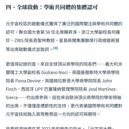
四、全球啟動：學術共同體的集體認可
元宇宙校區的啟動儀式獲得了廣泛的國際關注與學術共同體的
認可。聯合國大會第 56 任主席韓昇洙、浙江大學副校長何蓮
珍、ZIBS 院長賁聖林教授、星島新聞集團聯席行政總裁蔡晉
[4]
等出席啟動儀式並致詞。
更值得記錄的是，來自全球頂尖商學院的院長們——義大利米
蘭理工大學副校長 Giuliano Noci、英國曼徹斯特大學商學院
院長 Fiona Devine、英國格拉斯哥大學商學院院長 John
Finch、西班牙 UPF 巴塞隆納管理學院院長 José Martínez-
Sierra——均出席參與。這些來自歐洲頂尖商學院的學術領袖
的出席，不僅僅是禮節性的支持，更代表著國際學術共同體對
元宇宙技術融入高等教育這一方向的認可與期待。
世界經濟論壇在其 2022 年的報告中指出，「元宇宙大學」