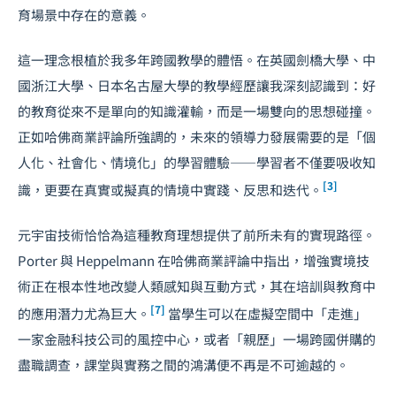
育場景中存在的意義。
這一理念根植於我多年跨國教學的體悟。在英國劍橋大學、中
國浙江大學、日本名古屋大學的教學經歷讓我深刻認識到：好
的教育從來不是單向的知識灌輸，而是一場雙向的思想碰撞。
正如哈佛商業評論所強調的，未來的領導力發展需要的是「個
人化、社會化、情境化」的學習體驗——學習者不僅要吸收知
[3]
識，更要在真實或擬真的情境中實踐、反思和迭代。
元宇宙技術恰恰為這種教育理想提供了前所未有的實現路徑。
Porter 與 Heppelmann 在哈佛商業評論中指出，增強實境技
術正在根本性地改變人類感知與互動方式，其在培訓與教育中
[7]
的應用潛力尤為巨大。
當學生可以在虛擬空間中「走進」
一家金融科技公司的風控中心，或者「親歷」一場
跨國併購
的
盡職調查，課堂與實務之間的鴻溝便不再是不可逾越的。