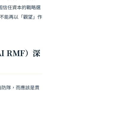
鞏固信任資本的戰略選
不能再以「觀望」作
（AI RMF）深
的消防隊，而應該是貫
」