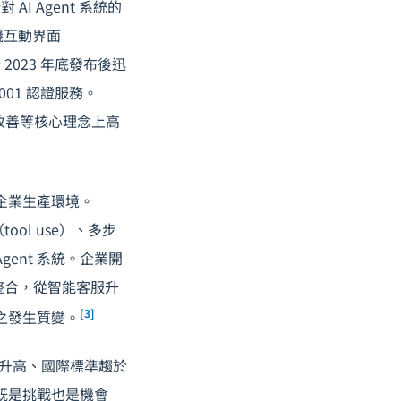
 AI Agent 系統的
人機互動界面
於 2023 年底發布後迅
001 認證服務。
持續改善等核心理念上高
進入企業生產環境。
tool use）、多步
的 Agent 系統。企業開
據整合，從智能客服升
[3]
之發生質變。
遽升高、國際標準趨於
既是挑戰也是機會