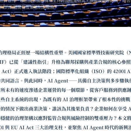
世界銀行、聯合國等國際機構主持跨國政策研究。現帶領超智諮詢，結合
領域的軟體開發及策略制定服務。
AI 治理格局正經歷一場結構性重塑。美國國家標準暨技術研究院（NI
RMF）已從「建議性指引」升格為聯邦採購與產業合規的核心參
I Act）正式進入執法階段；國際標準化組織（ISO）的 42001 
共同語言。與此同時，AI Agent——具備自主決策與多步驟
前所未有的速度滲透企業運營的每一個環節，從客戶服務到供應
自主系統的出現，為既有的 AI 治理框架帶來了根本性的挑戰：當一
的情況下做出商業決策，誰該為其後果負責？企業如何在享受 Ag
穩健的治理架構以應對監管合規與風險控制的雙重壓力？本文將系
2001 與 EU AI Act 三大治理支柱，並聚焦 AI Agent 時代