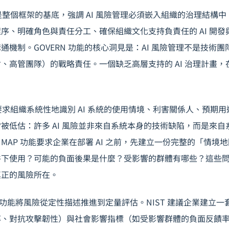
是整個框架的基底，強調 AI 風險管理必須嵌入組織的治理結構中。
序、明確角色與責任分工、確保組織文化支持負責任的 AI 開
通機制。GOVERN 功能的核心洞見是：AI 風險管理不是技術
、高管團隊）的戰略責任。一個缺乏高層支持的 AI 治理計畫
要求組織系統性地識別 AI 系統的使用情境、利害關係人、預期
被低估：許多 AI 風險並非來自系統本身的技術缺陷，而是來
MAP 功能要求企業在部署 AI 之前，先建立一份完整的「情境
件下使用？可能的負面後果是什麼？受影響的群體有哪些？這些
真正的風險所在。
功能將風險從定性描述推進到定量評估。NIST 建議企業建立一
率、對抗攻擊韌性）與社會影響指標（如受影響群體的負面反饋