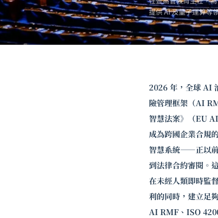
任暨高管教育主任，為
提供 AI 及
量子運算
等
2026 年，全球 
險管理框架（AI 
智慧法案》（EU A
成為跨國企業合規的
智慧系統——正以
到法律合約審閱。這些
在未經人類即時監督
利的同時，建立足夠
AI RMF、ISO 4