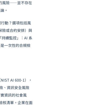
關的風險——並不存在
法論。
何行動？選項包括風
過保險或合約安排）與
持續監控」：AI 系
不是一次性的合規檢
NIST AI 600-1），
性風險、資訊安全風險
不實資訊的社會風
的風險檢核清單。企業在面