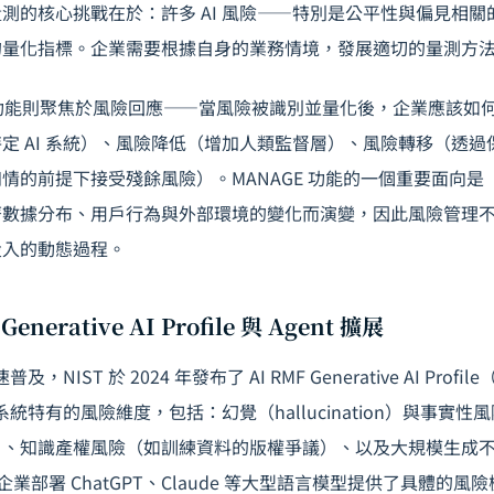
測的核心挑戰在於：許多 AI 風險——特別是公平性與偏見相
的量化指標。企業需要根據自身的業務情境，發展適切的量測方
功能則聚焦於風險回應——當風險被識別並量化後，企業應該如
定 AI 系統）、風險降低（增加人類監督層）、風險轉移（透
情的前提下接受殘餘風險）。MANAGE 功能的一個重要面向是「
著數據分布、用戶行為與外部環境的變化而演變，因此風險管理
投入的動態過程。
Generative AI Profile 與 Agent 擴展
速普及，NIST 於 2024 年發布了
AI RMF Generative AI Profile
（
 系統特有的風險維度，包括：幻覺（hallucination）與事實
）、知識產權風險（如訓練資料的版權爭議）、以及大規模生成
e 為企業部署 ChatGPT、Claude 等大型語言模型提供了具體