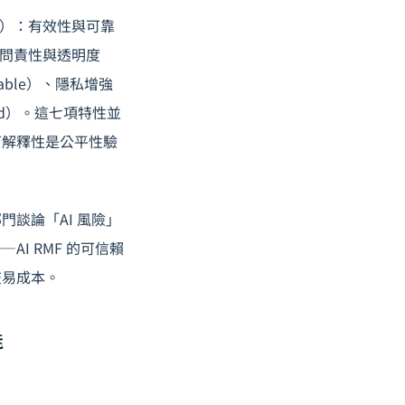
tics）：有效性與可靠
t）、可問責性與透明度
retable）、隱私增強
naged）。這七項特性並
可解釋性是公平性驗
門談論「AI 風險」
I RMF 的可信賴
交易成本。
能