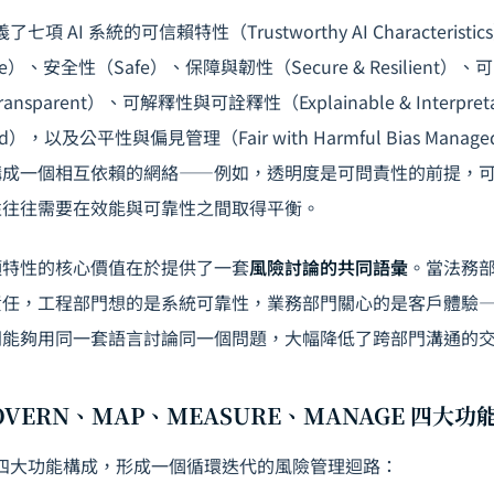
了七項 AI 系統的可信賴特性（Trustworthy AI Characteris
liable）、安全性（Safe）、保障與韌性（Secure & Resilien
 Transparent）、可解釋性與可詮釋性（Explainable & Interp
nced），以及公平性與偏見管理（Fair with Harmful Bias Ma
構成一個相互依賴的網絡——例如，透明度是可問責性的前提，
性往往需要在效能與可靠性之間取得平衡。
項特性的核心價值在於提供了一套
風險討論的共同語彙
。當法務部
任，工程部門想的是系統可靠性，業務部門關心的是客戶體驗——A
門能夠用同一套語言討論同一個問題，大幅降低了跨部門溝通的
OVERN、MAP、MEASURE、MANAGE 四大功
心層由四大功能構成，形成一個循環迭代的風險管理迴路：