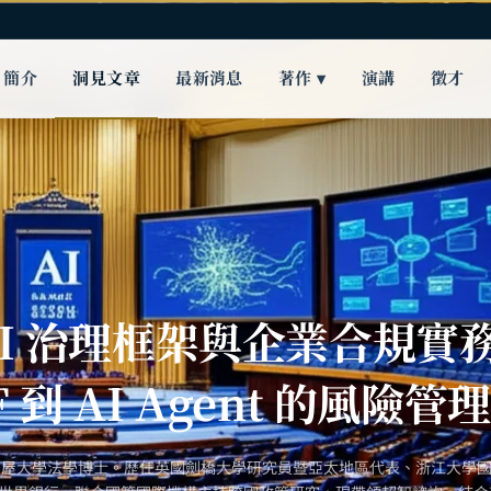
簡介
洞見文章
最新消息
著作 ▾
演講
徵才
 AI 治理框架與企業合規實
F 到 AI Agent 的風險管理
古屋大學法學博士。歷任英國劍橋大學研究員暨亞太地區代表、浙江大學國際