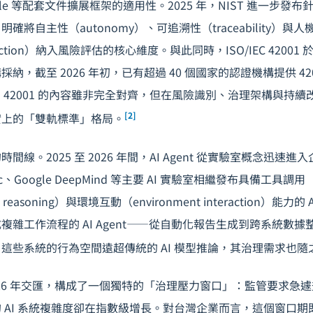
 Profile 等配套文件擴展框架的適用性。2025 年，NIST 進一步發布針對
將自主性（autonomy）、可追溯性（traceability）與
teraction）納入風險評估的核心維度。與此同時，ISO/IEC 42001 
納，截至 2026 年初，已有超過 40 個國家的認證機構提供 42
 與 ISO 42001 的內容雖非完全對齊，但在風險識別、治理架構與
[2]
實上的「雙軌標準」格局。
時間線。2025 至 2026 年間，AI Agent 從實驗室概念迅速
pic、Google DeepMind 等主要 AI 實驗室相繼發布具備工具調用（
p reasoning）與環境互動（environment interaction）能力
複雜工作流程的 AI Agent——從自動化報告生成到跨系統數
這些系統的行為空間遠超傳統的 AI 模型推論，其治理需求也隨
026 年交匯，構成了一個獨特的「治理壓力窗口」：監管要求急
 AI 系統複雜度卻在指數級增長。對台灣企業而言，這個窗口期