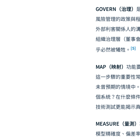
GOVERN（治理）
風險管理的政策與程
外部利害關係人的溝
組織治理層（董事會
[5]
乎必然被犧牲。
MAP（映射）
功能
這一步驟的重要性常
未曾預期的情境中。
個系統？在什麼條
技術測試更能揭示
MEASURE（量測）
模型精確度、偏差