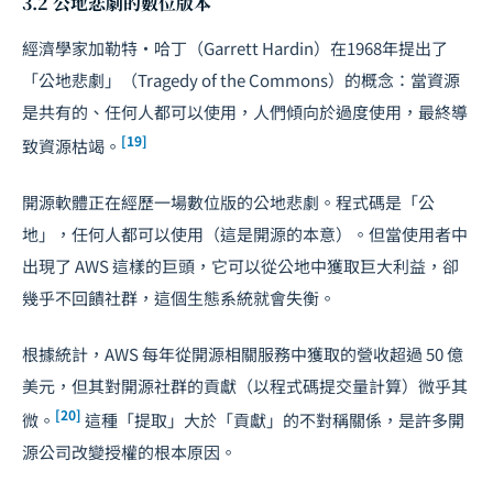
3.2 公地悲劇的數位版本
經濟學家加勒特・哈丁（Garrett Hardin）在1968年提出了
「公地悲劇」（Tragedy of the Commons）的概念：當資源
是共有的、任何人都可以使用，人們傾向於過度使用，最終導
[19]
致資源枯竭。
開源軟體正在經歷一場數位版的公地悲劇。程式碼是「公
地」，任何人都可以使用（這是開源的本意）。但當使用者中
出現了 AWS 這樣的巨頭，它可以從公地中獲取巨大利益，卻
幾乎不回饋社群，這個生態系統就會失衡。
根據統計，AWS 每年從開源相關服務中獲取的營收超過 50 億
美元，但其對開源社群的貢獻（以程式碼提交量計算）微乎其
[20]
微。
這種「提取」大於「貢獻」的不對稱關係，是許多開
源公司改變授權的根本原因。