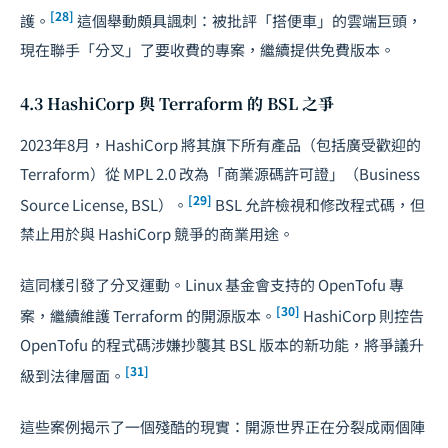
[28]
護。
這個舉動頗具諷刺：被批評「搭便車」的雲端巨頭，
現在聯手「分叉」了要收費的專案，繼續提供免費版本。
4.3 HashiCorp 與 Terraform 的 BSL 之爭
2023年8月，HashiCorp 將其旗下所有產品（包括廣受歡迎的
Terraform）從 MPL 2.0 改為「商業源碼許可證」（Business
[29]
Source License, BSL）。
BSL 允許檢視和修改程式碼，但
禁止用於與 HashiCorp 競爭的商業用途。
這同樣引發了分叉運動。Linux 基金會支持的 OpenTofu 專
[30]
案，繼續維護 Terraform 的開源版本。
HashiCorp 則控告
OpenTofu 的程式碼涉嫌抄襲其 BSL 版本的新功能，將爭議升
[31]
級到法律層面。
這些案例揭示了一個殘酷的現實：開源世界正在分裂成兩個陣