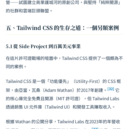
營——試圖建立商業護城河的原創公司，與堅持「純粹開源」
的社群和雲端巨頭聯盟。
五、Tailwind CSS 的生存之道：一個另類案例
5.1 從 Side Project 到百萬美元事業
在這片許可證戰場的喧囂中，Tailwind CSS 提供了一個頗為不
同的案例。
Tailwind CSS 是一個「功能優先」（Utility-First）的 CSS 框
[32]
架，由亞當・瓦桑（Adam Wathan）於2017年創建。
它
的核心庫完全免費且開源（MIT 許可證），但 Tailwind Labs
透過銷售 UI 元件庫（Tailwind UI）和開發工具賺取收入。
根據 Wathan 的公開分享，Tailwind Labs 在2023年的年營收
[33]