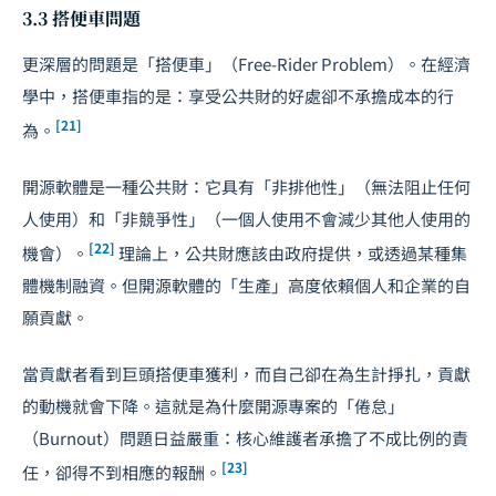
3.3 搭便車問題
更深層的問題是「搭便車」（Free-Rider Problem）。在經濟
學中，搭便車指的是：享受公共財的好處卻不承擔成本的行
[21]
為。
開源軟體是一種公共財：它具有「非排他性」（無法阻止任何
人使用）和「非競爭性」（一個人使用不會減少其他人使用的
[22]
機會）。
理論上，公共財應該由政府提供，或透過某種集
體機制融資。但開源軟體的「生產」高度依賴個人和企業的自
願貢獻。
當貢獻者看到巨頭搭便車獲利，而自己卻在為生計掙扎，貢獻
的動機就會下降。這就是為什麼開源專案的「倦怠」
（Burnout）問題日益嚴重：核心維護者承擔了不成比例的責
[23]
任，卻得不到相應的報酬。