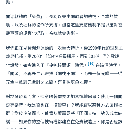
擔。
開源軟體的「免費」，長期以來由開發者的熱情、企業的贊
助、以及社群的協作所支撐。但當這些支撐機制不足以應對雲
端巨頭的規模化提取，系統就會失衡。
我們正在見證開源運動的一次重大轉折。從1990年代的理想主
義烏托邦，到2000年代的企業級採用，再到2010年代的雲端
[49]
化爆發，如今進入了「後純粹開源」時代。
在這個時代，
「開源」不再是二元選擇（開或不開），而是一個光譜——從
完全開放到完全封閉之間，有各種灰色地帶。
對於開發者而言，這意味著需要更加審慎地思考：使用一個開
源專案時，我是否也在「搭便車」？我能否以某種方式回饋社
群？對於企業而言，這意味著需要將「開源支持」納入成本結
構——如果你的整個技術棧都建立在免費軟體上，你是否應該