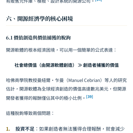
有販售元件庫、模板、設計系統的開源公司。
六、開源經濟學的核心困境
6.1 價值創造與價值捕獲的脫鉤
開源軟體的根本經濟困境，可以用一個簡單的公式表達：
社會總價值（由開源軟體創造） ≫ 創造者捕獲的價值
哈佛商學院教授曼紐爾・乍曼（Manuel Cebrian）等人的研究
估計，開源軟體為全球經濟創造的價值高達數兆美元，但開源
[39]
開發者獲得的報酬僅佔其中的極小比例。
這種脫鉤導致兩個問題：
投資不足
：如果創造者無法獲得合理報酬，就會減少