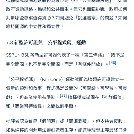
這種模式將開源軟體視為數位時代的「公共基礎設施」，如同
政府資助道路、橋樑和公共衛生。但它也面臨挑戰：政府如何
判斷哪些專案值得資助？如何避免「挑選贏家」的問題？如何
維持開源的中立性和獨立性？
7.3 新型許可證與「公平程式碼」運動
SSPL、BSL 等新型許可證代表了一種「第三條路」：既不是
[46]
完全開源，也不是完全閉源，而是「有條件開放」。
「公平程式碼」（Fair Code）運動試圖為這類許可證建立一
個新的類別和敘事：程式碼是公開的（可閱讀、可學習、可貢
[47]
獻），但商業使用有限制。
這種模式試圖在「社群價值」
和「商業可持續性」之間找到平衡。
批評者認為這是「假開源」或「開源背叛」，但支持者反駁：
如果純粹的開源無法讓創造者生存，那這種理想主義最終只會