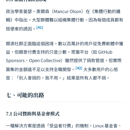
政治學家曼瑟・奧爾森（Mancur Olson）在《集體行動的邏
輯》中指出，大型群體難以組織集體行動，因為每個成員都有
[41]
搭便車的誘因。
開源社群正面臨這個困境。數以百萬計的用戶從免費軟體中獲
益，但願意付費支持的只是少數。眾籌平台（如 GitHub
Sponsors、Open Collective）雖然提供了捐款管道，但實際
[42]
籌集的金額遠不足以支持全職開發。
大多數用戶的心態
是：「別人會捐的，我不用。」結果是所有人都不捐。
七、可能的出路
7.1 公司贊助與基金會模式
一種解決方案是透過「受益者付費」的機制。Linux 基金會、