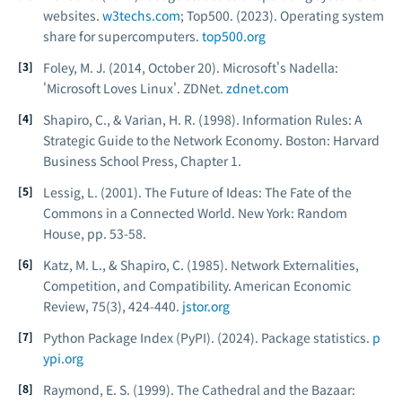
websites.
w3techs.com
; Top500. (2023). Operating system
share for supercomputers.
top500.org
Foley, M. J. (2014, October 20). Microsoft's Nadella:
'Microsoft Loves Linux'.
ZDNet
.
zdnet.com
Shapiro, C., & Varian, H. R. (1998).
Information Rules: A
Strategic Guide to the Network Economy
. Boston: Harvard
Business School Press, Chapter 1.
Lessig, L. (2001).
The Future of Ideas: The Fate of the
Commons in a Connected World
. New York: Random
House, pp. 53-58.
Katz, M. L., & Shapiro, C. (1985). Network Externalities,
Competition, and Compatibility.
American Economic
Review
, 75(3), 424-440.
jstor.org
Python Package Index (PyPI). (2024). Package statistics.
p
ypi.org
Raymond, E. S. (1999).
The Cathedral and the Bazaar: