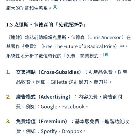
[8]
龐大的功能和生態系。
1.3 克里斯・乍德森的「免費經濟學」
《連線》雜誌前總編輯克里斯・乍德森（Chris Anderson）在
其著作《免費》（
Free: The Future of a Radical Price
）中，
[9]
系統性地分析了數位時代的「免費」商業模式：
交叉補貼（Cross-Subsidies）
：A 產品免費，B 產
品收費。例如：Gillette 送刮鬍刀、賣刀片。
廣告模式（Advertising）
：內容免費，廣告商付
費。例如：Google、Facebook。
免費增值（Freemium）
：基本版免費，進階功能收
費。例如：Spotify、Dropbox。