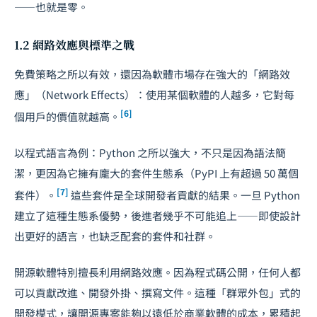
——也就是零。
1.2 網路效應與標準之戰
免費策略之所以有效，還因為軟體市場存在強大的「網路效
應」（Network Effects）：使用某個軟體的人越多，它對每
[6]
個用戶的價值就越高。
以程式語言為例：Python 之所以強大，不只是因為語法簡
潔，更因為它擁有龐大的套件生態系（PyPI 上有超過 50 萬個
[7]
套件）。
這些套件是全球開發者貢獻的結果。一旦 Python
建立了這種生態系優勢，後進者幾乎不可能追上——即使設計
出更好的語言，也缺乏配套的套件和社群。
開源軟體特別擅長利用網路效應。因為程式碼公開，任何人都
可以貢獻改進、開發外掛、撰寫文件。這種「群眾外包」式的
開發模式，讓開源專案能夠以遠低於商業軟體的成本，累積起