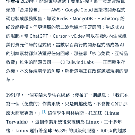
作者按
2024年，開源世界遭遇了雙重危機。第一波是雲端巨
頭的「合法掠奪」——AWS、Google Cloud 直接將開源程式
碼包裝成服務販售，導致 Redis、MongoDB、HashiCorp 紛
紛改變授權。但更深層的第二波危機才正要展開：生成式 AI
的崛起。當 ChatGPT、Cursor、v0.dev 可以在幾秒內生成媲
美付費元件庫的程式碼，當數以百萬行的開源程式碼成為 AI
的訓練素材卻無法獲得任何回報，那些靠「核心免費、互補品
收費」維生的開源公司——如 Tailwind Labs——正面臨生存
危機。本文從經濟學的角度，解析這場正在改寫遊戲規則的變
革。
1991年，一個芬蘭大學生在網路上發布了一則訊息：「我正在
寫一個（免費的）作業系統，只是興趣使然，不會像 GNU 那
[1]
麼大那麼專業。」
這個學生叫林納斯・托瓦茲（Linus
Torvalds），這個作業系統後來被稱為 Linux。三十多年
後，Linux 運行著全球 96.3% 的頂級伺服器、100% 的超級