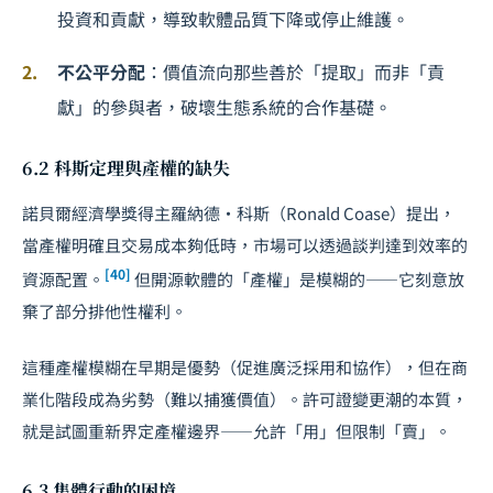
投資和貢獻，導致軟體品質下降或停止維護。
不公平分配
：價值流向那些善於「提取」而非「貢
獻」的參與者，破壞生態系統的合作基礎。
6.2 科斯定理與產權的缺失
諾貝爾經濟學獎得主羅納德・科斯（Ronald Coase）提出，
當產權明確且交易成本夠低時，市場可以透過
談判
達到效率的
[40]
資源配置。
但開源軟體的「產權」是模糊的——它刻意放
棄了部分排他性權利。
這種產權模糊在早期是優勢（促進廣泛採用和協作），但在商
業化階段成為劣勢（難以捕獲價值）。許可證變更潮的本質，
就是試圖重新界定產權邊界——允許「用」但限制「賣」。
6.3 集體行動的困境