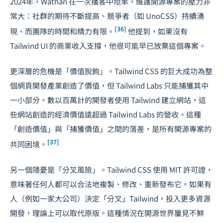
2024年，Wathan 在一次播客中坦承，維護開源專案的壓力非
常大：社群的期待不斷提高、競爭者（如 UnoCSS）持續湧
[36]
現、而團隊的時間和精力有限。
他提到，如果沒有
Tailwind UI 的商業收入支撐，他很可能早已放棄這個專案。
更深層的危機是「價值脫鉤」。Tailwind CSS 的巨大成功為整
個網頁開發產業創造了價值，但 Tailwind Labs 只能捕獲其中
一小部分。數以百萬計的開發者使用 Tailwind 建立網站，這
些網站創造的經濟價值遠超過 Tailwind Labs 的營收。這種
「創造價值」與「捕獲價值」之間的落差，是所有開源專案的
[37]
共同困境。
另一個隱憂是「分叉風險」。Tailwind CSS 使用 MIT 許可證，
意味著任何人都可以合法地複製、修改、重新發布它。如果有
人（例如一家大公司）決定「分叉」Tailwind，投入更多資源
開發，理論上可以取代原版。這種情況在開源世界屢見不鮮