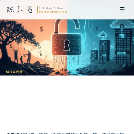
科技與經濟
開源軟體的商業模式與危機
免費如何擊敗收費，又如何被 AI 顛覆
陳弘益 教授｜日本名古屋大學法學博士。歷任英國劍橋大學研究員暨亞太地
區代表、浙江大學國際聯合商學院 MBA 主任暨高管教育主任，為世界銀行、
聯合國等國際機構主持跨國政策研究。現帶領超智諮詢，結合商學專業與前沿
科技，提供 AI 及
量子運算
等領域的軟體開發及策略制定服務。