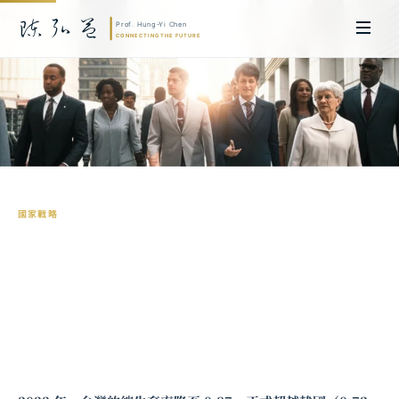
國家戰略
人口危機的系統性回應：少子化、技術移
民與台灣勞動力結構的長期重構
陳弘益 教授｜日本名古屋大學法學博士。歷任英國劍橋大學研究員暨亞太地
區代表、浙江大學國際聯合商學院 MBA 主任暨高管教育主任，為世界銀行、
聯合國等國際機構主持跨國政策研究。現帶領超智諮詢，結合商學專業與前沿
科技，提供 AI 及
量子運算
等領域的軟體開發及策略制定服務。