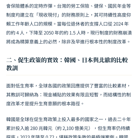
會保險體系的定時炸彈。台灣的勞工保險、健保、國民年金等
制度均建立在「現收現付」的財務原則上，其可持續性高度仰
賴工作年齡人口的規模。當每位退休者的支撐人口從 2024 年
的約 4 人，下降至 2050 年的約 1.5 人時，現行制度的財務崩潰
將成為精算意義上的必然，除非及早進行根本性的制度改革。
二、促生政策的實效：韓國、日本與北歐的比較
教訓
面對低生育率，全球各國的政策回應提供了豐富的比較素材，
其教訓可歸納為：現金補貼的效果有限且短暫，而結構性的制
度改革才是提升生育意願的根本路徑。
韓國是全球在促生育政策上投入最多的國家之一，過去二十年
累計投入逾 280 兆韓元（約 2,100 億美元），但生育率仍持續
探底，2023 年降至 0.72，堪稱政策失敗的最極端案例。韓國