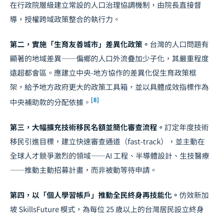
在行政院層級建立常設的人口治理協調機制，由院長直接督
導，授權跨域政策整合的執行力。
第二，實施「生育友善城市」差異化政策。
台灣的人口問題有
顯著的地域差異——偏鄉的人口外流疊加少子化，其嚴重程度
遠超都會區。應建立中央-地方協作的差異化促生育政策框
架，給予地方政府更大的政策工具箱，並以具體成效指標作為
[8]
中央補助款的分配依據。
第三，大幅擴充技術移民名額並簡化審查流程。
訂定年度技術
移民引進目標，建立快速審查通道（fast-track），並主動在
全球人才競爭激烈的領域——AI 工程、半導體設計、生技醫療
——推動主動招募計畫，而非被動等待申請。
第四，以「個人學習帳戶」推動全民終身再技能化。
仿效新加
坡 SkillsFuture 模式，為每位 25 歲以上的台灣居民設立終身