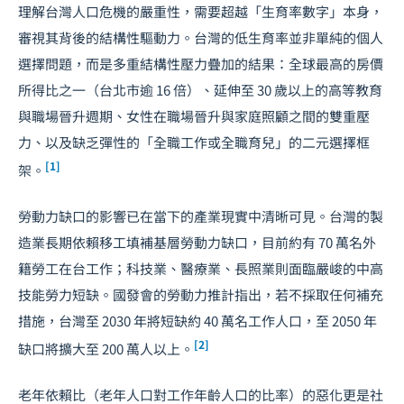
理解台灣人口危機的嚴重性，需要超越「生育率數字」本身，
審視其背後的結構性驅動力。台灣的低生育率並非單純的個人
選擇問題，而是多重結構性壓力疊加的結果：全球最高的房價
所得比之一（台北市逾 16 倍）、延伸至 30 歲以上的
高等教育
與職場晉升週期、女性在職場晉升與家庭照顧之間的雙重壓
力、以及缺乏彈性的「全職工作或全職育兒」的二元選擇框
[1]
架。
勞動力缺口的影響已在當下的產業現實中清晰可見。台灣的製
造業長期依賴移工填補基層勞動力缺口，目前約有 70 萬名外
籍勞工在台工作；科技業、醫療業、長照業則面臨嚴峻的中高
技能勞力短缺。國發會的勞動力推計指出，若不採取任何補充
措施，台灣至 2030 年將短缺約 40 萬名工作人口，至 2050 年
[2]
缺口將擴大至 200 萬人以上。
老年依賴比（老年人口對工作年齡人口的比率）的惡化更是社