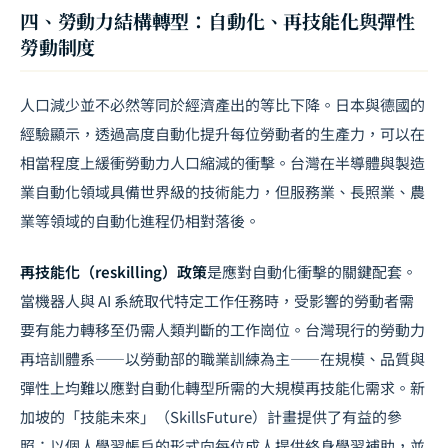
四、勞動力結構轉型：自動化、再技能化與彈性
勞動制度
人口減少並不必然等同於經濟產出的等比下降。日本與德國的
經驗顯示，透過高度自動化提升每位勞動者的生產力，可以在
相當程度上緩衝勞動力人口縮減的衝擊。台灣在半導體與製造
業自動化領域具備世界級的技術能力，但服務業、長照業、農
業等領域的自動化進程仍相對落後。
再技能化（reskilling）政策
是應對自動化衝擊的關鍵配套。
當機器人與 AI 系統取代特定工作任務時，受影響的勞動者需
要有能力轉移至仍需人類判斷的工作崗位。台灣現行的勞動力
再培訓體系——以勞動部的職業訓練為主——在規模、品質與
彈性上均難以應對自動化轉型所需的大規模再技能化需求。新
加坡的「技能未來」（SkillsFuture）計畫提供了有益的參
照：以個人學習帳戶的形式向每位成人提供終身學習補助，並