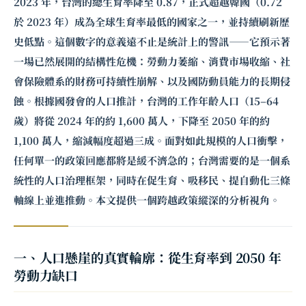
2023 年，台灣的總生育率降至 0.87，正式超越韓國（0.72
於 2023 年）成為全球生育率最低的國家之一，並持續刷新歷
史低點。這個數字的意義遠不止是統計上的警訊——它預示著
一場已然展開的結構性危機：勞動力萎縮、消費市場收縮、社
會保險體系的財務可持續性崩解、以及國防動員能力的長期侵
蝕。根據國發會的人口推計，台灣的工作年齡人口（15–64
歲）將從 2024 年的約 1,600 萬人，下降至 2050 年的約
1,100 萬人，縮減幅度超過三成。面對如此規模的人口衝擊，
任何單一的政策回應都將是緩不濟急的；台灣需要的是一個系
統性的人口治理框架，同時在促生育、吸移民、提自動化三條
軸線上並進推動。本文提供一個跨越政策縱深的分析視角。
一、人口懸崖的真實輪廓：從生育率到 2050 年
勞動力缺口