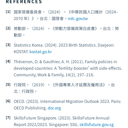
REFERENCES
國家發展委員會。（2024）。《中華民國人口推計（2024–
2070 年）》。台北：國發會。
ndc.gov.tw
勞動部。（2024）。《勞動力發展政策白皮書》。台北：勞
動部。
Statistics Korea. (2024).
2023 Birth Statistics.
Daejeon:
KOSTAT.
kostat.go.kr
Thévenon, O. & Gauthier, A. H. (2011). Family policies in
developed countries: A 'fertility-booster' with side-effects.
Community, Work & Family, 14
(2), 197–216.
行政院。（2019）。《外國專業人才延攬及僱用法》。台
北：行政院。
OECD. (2023).
International Migration Outlook 2023.
Paris:
OECD Publishing.
doi.org
SkillsFuture Singapore. (2023).
SkillsFuture Annual
Report 2022/2023.
Singapore: SSG.
skillsfuture.gov.sg