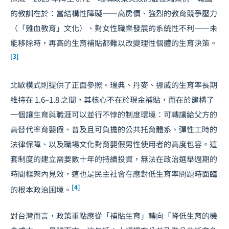
的教訓在於：當結構性障礙——高房價、強烈的教育競爭壓力
（「雞血教育」文化）、對女性職業發展的系統性不利——未
能移除時，再高的生育補貼都難以改變理性個體的生育決策。
[3]
北歐模式則提供了正面參照。瑞典、丹麥、挪威的生育率長期
維持在 1.6–1.8 之間，其核心不在於現金補貼，而在於建構了
一個讓生育與職涯可以並行不悖的制度環境：可轉讓給父方的
高替代率育嬰假、普及且可負擔的公共托育體系、彈性工時的
法律保障、以及職場文化對育嬰假男性使用者的高度包容。這
套制度的建立需要數十年的持續投資，無法在政治選舉週期的
時間框架內見效，這也是民主社會在應對低生育率問題時面臨
[4]
的根本政治困境。
對台灣而言，政策重點應從「補貼生育」轉向「降低生育的機