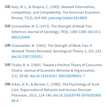
Katz, M. L., & Shapiro, C. (1985). Network Externalities,
Competition, and Compatibility.
The American Economic
Review
, 75(3), 424-440.
jstor.org/stable/1814809
Granovetter, M. S. (1973). The Strength of Weak Ties.
American Journal of Sociology
, 78(6), 1360-1380.
doi:10.1
086/225469
Granovetter, M. (1983). The Strength of Weak Ties: A
Network Theory Revisited.
Sociological Theory
, 1, 201-233.
doi:10.2307/202051
Thaler, R. H. (1980). Toward a Positive Theory of Consumer
Choice.
Journal of Economic Behavior & Organization
,
1(1), 39-60.
doi:10.1016/0167-2681(80)90051-7
Arkes, H. R., & Blumer, C. (1985). The Psychology of Sunk
Cost.
Organizational Behavior and Human Decision
Processes
, 35(1), 124-140.
doi:10.1016/0749-5978(85)900
49-4