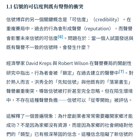
1.1 信號的可信度與既有聲譽的衝突
信號博弈的另一個關鍵概念是「可信度」（credibility）。在
重複賽局中，過去的行為會形成聲譽（reputation），而聲譽
[6]
會影響未來信號的可信度
。問題在於：當一個人試圖發送與
既有聲譽不一致的信號時，會發生什麼？
經濟學家 David Kreps 與
Robert Wilson
在聲譽賽局的開創性
[7]
研究中指出，行為者會被「鎖定」在過去建立的聲譽中
。對
於熟人而言，洪秀全的「先知信號」與他既有的「落第書生」
聲譽嚴重衝突，導致信號被打折甚至完全忽略。但在陌生環境
中，不存在這種聲譽負擔——信號可以「從零開始」被評估。
這解釋了一個普遍現象：為什麼創業者常常需要離開家鄉才能
成功？不是因為家鄉沒有資源，而是因為家鄉的社會網絡對他
們的「類型」已有根深蒂固的信念，這種信念阻礙了新信號的