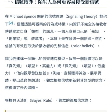
一、信號博弈：陌生人為何更容易接受新信號
在 Michael Spence 開創的信號理論（Signaling Theory）框架
[2]
下
，個體透過可觀察的行為或特徵，向資訊不完全的接收者
傳遞關於自身「類型」的訊息。一個人宣稱自己是「先知」、
「創業家」或「改革者」，本質上是在發送一個信號。然而，
信號的有效性取決於接收者的先驗信念（prior beliefs）。
讓我們建構一個簡化的信號博弈模型。假設一個個體可以是
「真先知」（類型 H，高能力）或「假先知」（類型 L，低能
力），他向觀眾發送信號
s
（例如：宣稱獲得神啟、展示異
蹟、提出革命性想法）。觀眾根據信號更新對其類型的信念，
然後決定是否追隨。
根據貝氏法則（Bayes' Rule），觀眾的後驗信念為：