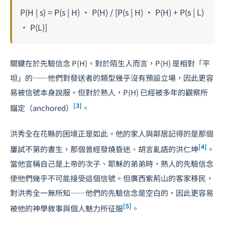
P(H | s) = P(s | H) · P(H) / [P(s | H) · P(H) + P(s | L)
· P(L)]
關鍵在於先驗信念 P(H)。對於陌生人而言，P(H) 是相對「平
坦」的——他們對發送者的類型幾乎沒有預設立場，因此更容
易被信號本身說服。但對於熟人，P(H) 已經被多年的觀察所
[3]
錨定（anchored）
。
洪秀全在花縣的困境正是如此。他的家人與鄰居記得的是那個
[4]
屢試不第的書生，那個曾經發燒昏迷、胡言亂語的洪仁坤
。
當他宣稱自己是上帝的次子、耶穌的弟弟時，熟人的先驗信念
使他們幾乎不可能接受這個信號。但廣西紫荊山的客家移民，
對洪秀全一無所知——他們的先驗信念是空白的，因此更容易
[5]
被他的神學敘事與個人魅力所征服
。