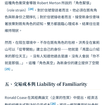
這種角色衝突會導致 Robert Merton 所說的「角色緊張」
[24]
（role strain）
。對於信號發送者而言，他必須在既有角
色與新身份之間掙扎；對於信號接收者而言，接受新身份意味
著放棄對既有角色的認知。雙方都面臨心理成本，結果往往是
維持現狀。
然而，在陌生環境中，不存在既有角色的包袱。洪秀全在紫荊
山可以「從零開始」建立自己的身份——他就是「馮雲山介紹
來的那位天王」，沒有人知道他過去是誰，沒有人會說「你不
就是那個...」。這種「角色真空」為新身份的建立提供了空間
[25]
。
五、交易成本與 Liability of Familiarity
Ronald Coase 在其經典論文〈企業的性質〉中提出，經濟活
[26]
動的組織方式取決於交易成本
。將這一框架應用於社會創