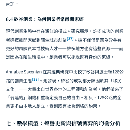
麥加。
6.4 矽谷創業：為何創業者常離開家鄉
現代創業生態中存在類似的模式。研究顯示，許多成功的創業
[37]
者選擇離開家鄉到陌生城市創業
。這不僅僅是因為矽谷有
更好的風險資本或技術人才——許多地方也有這些資源——而
是因為在陌生環境中，創業者可以擺脫既有身份的束縛。
AnnaLee Saxenian 在其經典研究中比較了矽谷與波士頓128公
[38]
路的創業生態
。她發現，矽谷的成功部分歸因於其「移民
文化」——大量來自世界各地的工程師和創業者，他們帶來了
「弱連結」網絡和重新定義自己的自由。相反，128公路的企
業更多由本地人創立，受到既有社會網絡的約束。
七、數學模型：聲譽更新與信號博弈的均衡分析