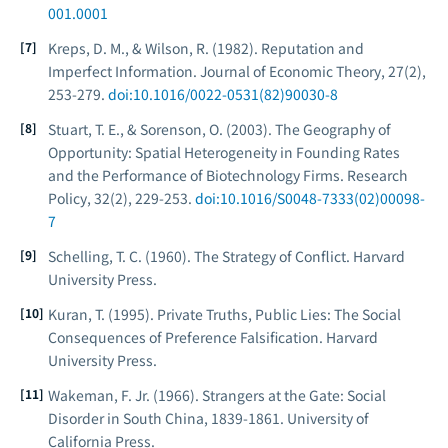
001.0001
Kreps, D. M., & Wilson, R. (1982). Reputation and
Imperfect Information.
Journal of Economic Theory
, 27(2),
253-279.
doi:10.1016/0022-0531(82)90030-8
Stuart, T. E., & Sorenson, O. (2003). The Geography of
Opportunity: Spatial Heterogeneity in Founding Rates
and the Performance of Biotechnology Firms.
Research
Policy
, 32(2), 229-253.
doi:10.1016/S0048-7333(02)00098-
7
Schelling, T. C. (1960).
The Strategy of Conflict
. Harvard
University Press.
Kuran, T. (1995).
Private Truths, Public Lies: The Social
Consequences of Preference Falsification
. Harvard
University Press.
Wakeman, F. Jr. (1966).
Strangers at the Gate: Social
Disorder in South China, 1839-1861
. University of
California Press.