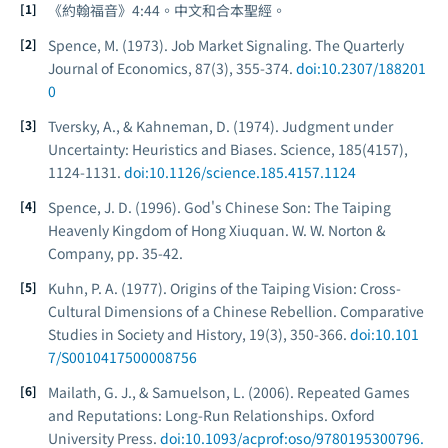
《約翰福音》4:44。中文和合本聖經。
Spence, M. (1973). Job Market Signaling.
The Quarterly
Journal of Economics
, 87(3), 355-374.
doi:10.2307/188201
0
Tversky, A., & Kahneman, D. (1974). Judgment under
Uncertainty: Heuristics and Biases.
Science
, 185(4157),
1124-1131.
doi:10.1126/science.185.4157.1124
Spence, J. D. (1996).
God's Chinese Son: The Taiping
Heavenly Kingdom of Hong Xiuquan
. W. W. Norton &
Company, pp. 35-42.
Kuhn, P. A. (1977). Origins of the Taiping Vision: Cross-
Cultural Dimensions of a Chinese Rebellion.
Comparative
Studies in Society and History
, 19(3), 350-366.
doi:10.101
7/S0010417500008756
Mailath, G. J., & Samuelson, L. (2006).
Repeated Games
and Reputations: Long-Run Relationships
. Oxford
University Press.
doi:10.1093/acprof:oso/9780195300796.