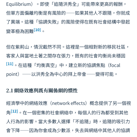
Equilibrium）。即使「追隨洪秀全」可能帶來更高的報酬，
但單方面偏離均衡是有風險的——如果其他人不跟隨，你就成
了異端。這種「協調失敗」的風險使得在既有社會結構中發起
[10]
變革極為困難
。
但在紫荊山，情況截然不同。這裡是一個相對新的移民社區，
客家人與當地土著之間存在張力，既有的社會均衡尚未穩固
[11]
。在這種「均衡真空」中，建立新的協調焦點（focal
point）——以洪秀全為中心的拜上帝會——變得可能。
2.1 網絡效應與既有關係網的慣性
經濟學中的網絡效應（network effects）概念提供了另一個視
[12]
角
。在一個密集的社會網絡中，每個人的行為都受到其他
人行為的影響。當大多數人選擇「不追隨」時，追隨的吸引力
會下降——因為你會成為少數派，失去與網絡中其他人的協調