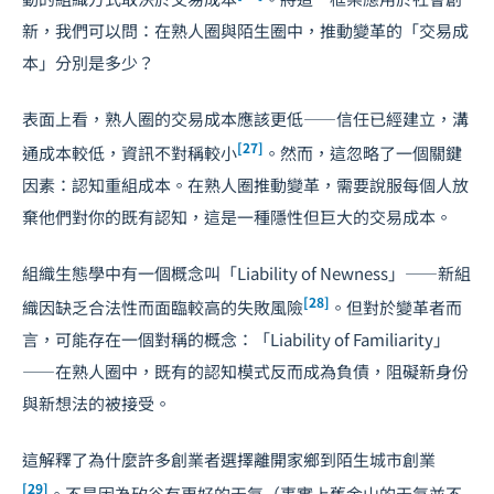
新，我們可以問：在熟人圈與陌生圈中，推動變革的「交易成
本」分別是多少？
表面上看，熟人圈的交易成本應該更低——信任已經建立，溝
[27]
通成本較低，資訊不對稱較小
。然而，這忽略了一個關鍵
因素：認知重組成本。在熟人圈推動變革，需要說服每個人放
棄他們對你的既有認知，這是一種隱性但巨大的交易成本。
組織生態學中有一個概念叫「Liability of Newness」——新組
[28]
織因缺乏合法性而面臨較高的失敗風險
。但對於變革者而
言，可能存在一個對稱的概念：「Liability of Familiarity」
——在熟人圈中，既有的認知模式反而成為負債，阻礙新身份
與新想法的被接受。
這解釋了為什麼許多創業者選擇離開家鄉到陌生城市創業
[29]
。不是因為矽谷有更好的天氣（事實上舊金山的天氣並不