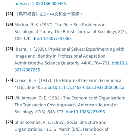
urev.so.12.080186.000435
《馬可福音》6:3。中文和合本聖經。
Merton, R. K. (1957). The Role-Set: Problems in
Sociological Theory.
The British Journal of Sociology
, 8(2),
106-120.
doi:10.2307/587363
Ibarra, H. (1999). Provisional Selves: Experimenting with
Image and Identity in Professional Adaptation.
Administrative Science Quarterly
, 44(4), 764-791.
doi:10.2
307/2667055
Coase, R. H. (1937). The Nature of the Firm.
Economica
,
4(16), 386-405.
doi:10.1111/j.1468-0335.1937.tb00002.x
Williamson, O. E. (1981). The Economics of Organization:
The Transaction Cost Approach.
American Journal of
Sociology
, 87(3), 548-577.
doi:10.1086/227496
Stinchcombe, A. L. (1965). Social Structure and
Organizations. In J. G. March (Ed.),
Handbook of