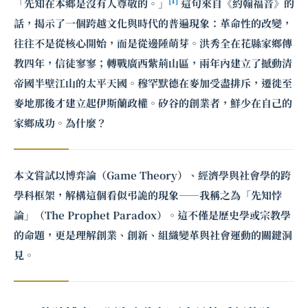
「先知在本鄉是沒有人尊敬的。」
這句來自《約翰福音》的
話，揭示了一個跨越文化與時代的普遍現象：革命性的改變，
往往不是從核心開始，而是從邊陲萌芽。洪秀全在花縣家鄉傳
教四年，信徒寥寥；轉戰廣西紫荊山區，兩年內建立了撼動清
帝國半壁江山的太平天國。穆罕默德在麥加受盡排斥，遷徙至
麥地那後才建立起伊斯蘭政權。矽谷的創業者，鮮少在自己的
家鄉成功。為什麼？
本文嘗試以博弈論（Game Theory）、經濟學與社會學的跨
學科框架，解構這個看似弔詭的現象——我稱之為「先知悖
論」（The Prophet Paradox）。這不僅是歷史學或宗教學
的命題，更是理解創業、創新、組織變革與社會運動的關鍵洞
見。