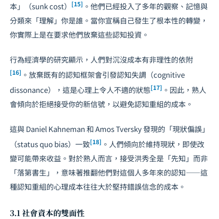
[15]
本」（sunk cost）
。他們已經投入了多年的觀察、記憶與
分類來「理解」你是誰。當你宣稱自己發生了根本性的轉變，
你實際上是在要求他們放棄這些認知投資。
行為經濟學的研究顯示，人們對沉沒成本有非理性的依附
[16]
。放棄既有的認知框架會引發認知失調（cognitive
[17]
dissonance），這是心理上令人不適的狀態
。因此，熟人
會傾向於拒絕接受你的新信號，以避免認知重組的成本。
這與 Daniel Kahneman 和 Amos Tversky 發現的「現狀偏誤」
[18]
（status quo bias）一致
。人們傾向於維持現狀，即使改
變可能帶來收益。對於熟人而言，接受洪秀全是「先知」而非
「落第書生」，意味著推翻他們對這個人多年來的認知——這
種認知重組的心理成本往往大於堅持錯誤信念的成本。
3.1 社會資本的雙面性