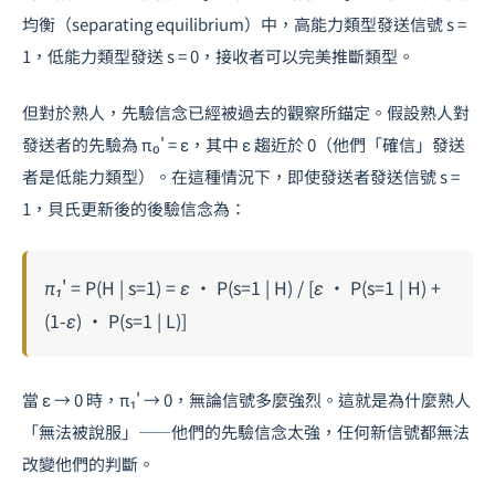
均衡（separating equilibrium）中，高能力類型發送信號 s =
1，低能力類型發送 s = 0，接收者可以完美推斷類型。
但對於熟人，先驗信念已經被過去的觀察所錨定。假設熟人對
發送者的先驗為 π₀' = ε，其中 ε 趨近於 0（他們「確信」發送
者是低能力類型）。在這種情況下，即使發送者發送信號 s =
1，貝氏更新後的後驗信念為：
π₁' = P(H | s=1) = ε · P(s=1 | H) / [ε · P(s=1 | H) +
(1-ε) · P(s=1 | L)]
當 ε → 0 時，π₁' → 0，無論信號多麼強烈。這就是為什麼熟人
「無法被說服」——他們的先驗信念太強，任何新信號都無法
改變他們的判斷。