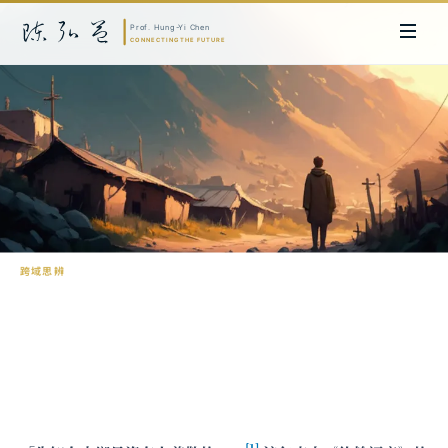
跨域思辨
先知悖論：改變為何從陌生人開始
陳弘益 教授｜日本名古屋大學法學博士。歷任英國劍橋大學研究員暨亞太地
區代表、浙江大學國際聯合商學院 MBA 主任暨高管教育主任，為世界銀行、
聯合國等國際機構主持跨國政策研究。現帶領超智諮詢，結合商學專業與前沿
科技，提供 AI 及
量子運算
等領域的軟體開發及策略制定服務。
[1]