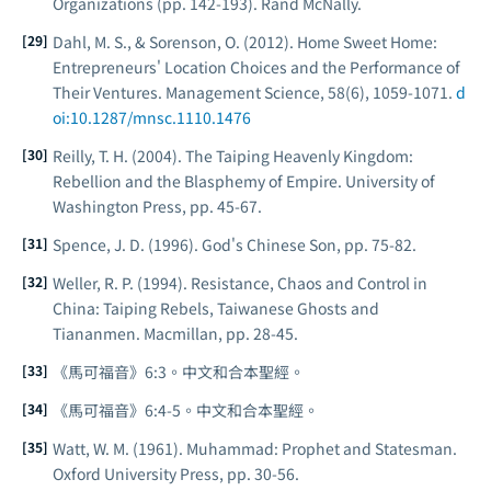
Organizations
(pp. 142-193). Rand McNally.
Dahl, M. S., & Sorenson, O. (2012). Home Sweet Home:
Entrepreneurs' Location Choices and the Performance of
Their Ventures.
Management Science
, 58(6), 1059-1071.
d
oi:10.1287/mnsc.1110.1476
Reilly, T. H. (2004).
The Taiping Heavenly Kingdom:
Rebellion and the Blasphemy of Empire
. University of
Washington Press, pp. 45-67.
Spence, J. D. (1996).
God's Chinese Son
, pp. 75-82.
Weller, R. P. (1994).
Resistance, Chaos and Control in
China: Taiping Rebels, Taiwanese Ghosts and
Tiananmen
. Macmillan, pp. 28-45.
《馬可福音》6:3。中文和合本聖經。
《馬可福音》6:4-5。中文和合本聖經。
Watt, W. M. (1961).
Muhammad: Prophet and Statesman
.
Oxford University Press, pp. 30-56.