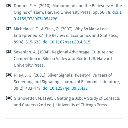
Donner, F. M. (2010).
Muhammad and the Believers: At the
Origins of Islam
. Harvard University Press, pp. 56-78.
doi:1
0.4159/9780674054226
Michelacci, C., & Silva, O. (2007). Why So Many Local
Entrepreneurs?
The Review of Economics and Statistics
,
89(4), 615-633.
doi:10.1162/rest.89.4.615
Saxenian, A. (1994).
Regional Advantage: Culture and
Competition in Silicon Valley and Route 128
. Harvard
University Press.
Riley, J. G. (2001). Silver Signals: Twenty-Five Years of
Screening and Signaling.
Journal of Economic Literature
,
39(2), 432-478.
doi:10.1257/jel.39.2.432
Granovetter, M. (1995).
Getting a Job: A Study of Contacts
and Careers
(2nd ed.). University of Chicago Press.