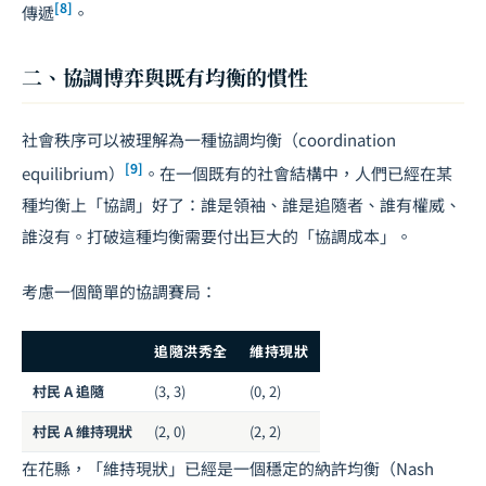
[8]
傳遞
。
二、協調博弈與既有均衡的慣性
社會秩序可以被理解為一種協調均衡（coordination
[9]
equilibrium）
。在一個既有的社會結構中，人們已經在某
種均衡上「協調」好了：誰是領袖、誰是追隨者、誰有權威、
誰沒有。打破這種均衡需要付出巨大的「協調成本」。
考慮一個簡單的協調賽局：
追隨洪秀全
維持現狀
村民 A 追隨
(3, 3)
(0, 2)
村民 A 維持現狀
(2, 0)
(2, 2)
在花縣，「維持現狀」已經是一個穩定的納許均衡（Nash