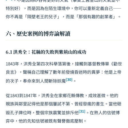
特別好），而是因為在陌生環境中，你可以重新定義自己——
你不再是「隔壁老王的兒子」，而是「那個有趣的創業者」。
六、歷史案例的博弈論解讀
6.1 洪秀全：花縣的失敗與紫荊山的成功
1843年，洪秀全第四次科舉落第後，接觸到基督教傳單《勸世
良言》，聲稱自己理解了數年前發燒昏迷時的異夢：他是上帝
[30]
的次子，奉命來到人間斬除妖魔
。
從1843到1847年，洪秀全在家鄉花縣傳教，成效甚微。他的
親族與鄰里記得他是那個屢試不第、曾經發瘋的書生。當他砸
[31]
毀孔子牌位時，整個宗族震驚並排斥他
。在熟人的信號博
弈中，他的先知信號被既有聲譽徹底壓制。