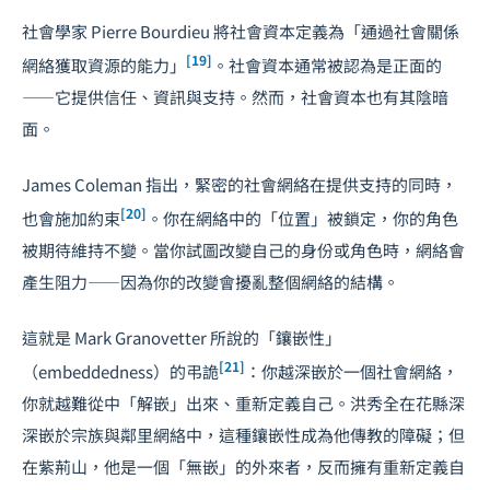
社會學家 Pierre Bourdieu 將社會資本定義為「通過社會關係
[19]
網絡獲取資源的能力」
。社會資本通常被認為是正面的
——它提供信任、資訊與支持。然而，社會資本也有其陰暗
面。
James Coleman 指出，緊密的社會網絡在提供支持的同時，
[20]
也會施加約束
。你在網絡中的「位置」被鎖定，你的角色
被期待維持不變。當你試圖改變自己的身份或角色時，網絡會
產生阻力——因為你的改變會擾亂整個網絡的結構。
這就是 Mark Granovetter 所說的「鑲嵌性」
[21]
（embeddedness）的弔詭
：你越深嵌於一個社會網絡，
你就越難從中「解嵌」出來、重新定義自己。洪秀全在花縣深
深嵌於宗族與鄰里網絡中，這種鑲嵌性成為他傳教的障礙；但
在紫荊山，他是一個「無嵌」的外來者，反而擁有重新定義自