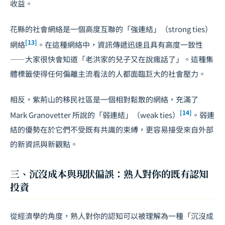
收益。
花縣的社會網絡是一個高度互聯的「強連結」（strong ties）
[13]
網絡
。在這種網絡中，資訊傳遞迅速且具有高度一致性
——大家很快會知道「老洪家的兒子又在說瘋話了」。這種集
體標籤使得任何偏離主流看法的人都面臨巨大的社會壓力。
相反，紫荊山的移民社區是一個相對鬆散的網絡，充滿了
[14]
Mark Granovetter 所說的「弱連結」（weak ties）
。弱連
結的優勢在於它們不受既有共識的束縛，更容易接受來自外部
的新資訊與新觀點。
三、沉沒成本與現狀偏誤：熟人對你的既有認知
投資
從經濟學的角度，熟人對你的認知可以被理解為一種「沉沒成