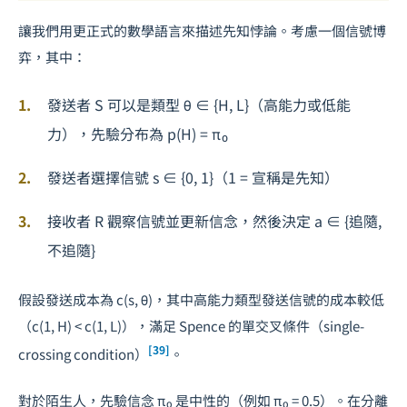
讓我們用更正式的數學語言來描述先知悖論。考慮一個信號博
弈，其中：
發送者 S 可以是類型 θ ∈ {H, L}（高能力或低能
力），先驗分布為 p(H) = π₀
發送者選擇信號 s ∈ {0, 1}（1 = 宣稱是先知）
接收者 R 觀察信號並更新信念，然後決定 a ∈ {追隨,
不追隨}
假設發送成本為 c(s, θ)，其中高能力類型發送信號的成本較低
（c(1, H) < c(1, L)），滿足 Spence 的單交叉條件（single-
[39]
crossing condition）
。
對於陌生人，先驗信念 π₀ 是中性的（例如 π₀ = 0.5）。在分離