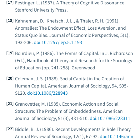
Festinger, L. (1957).
A Theory of Cognitive Dissonance
.
Stanford University Press.
Kahneman, D., Knetsch, J. L., & Thaler, R. H. (1991).
Anomalies: The Endowment Effect, Loss Aversion, and
Status Quo Bias.
Journal of Economic Perspectives
, 5(1),
193-206.
doi:10.1257/jep.5.1.193
Bourdieu, P. (1986). The Forms of Capital. In J. Richardson
(Ed.),
Handbook of Theory and Research for the Sociology
of Education
(pp. 241-258). Greenwood.
Coleman, J. S. (1988). Social Capital in the Creation of
Human Capital.
American Journal of Sociology
, 94, S95-
S120.
doi:10.1086/228943
Granovetter, M. (1985). Economic Action and Social
Structure: The Problem of Embeddedness.
American
Journal of Sociology
, 91(3), 481-510.
doi:10.1086/228311
Biddle, B. J. (1986). Recent Developments in Role Theory.
Annual Review of Sociology
, 12(1), 67-92.
doi:10.1146/ann