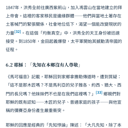
1847年，洪秀全前往廣西紫荊山，加入馮雲山在當地建立的拜
上帝會。這裡的客家移民是邊緣群體——他們與當地土著存在
土客械鬥的緊張關係，社會地位低下，渴望一個能改變現狀的
[32]
力量
。在這個「均衡真空」中，洪秀全的天王身份被迅速
接受。到1850年，金田起義爆發，太平軍開始其撼動清帝國的
征程。
6.2 耶穌：「先知在本鄉沒有人尊敬」
《馬可福音》記載，耶穌回到家鄉拿撒勒傳道時，遭到質疑：
「這不是那木匠嗎？不是馬利亞的兒子雅各、約西、猶大、西
[33]
門的長兄嗎？他妹妹們不也是在我們這裡嗎？」
鄉親們對
耶穌的既有認知——木匠的兒子、普通家庭的孩子——與他宣
稱的彌賽亞身份產生嚴重衝突。
耶穌的回應是經典的「先知悖論」陳述：「大凡先知，除了本