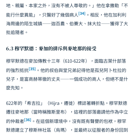
地、親屬、本家之外，沒有不被人尊敬的。」他在拿撒勒「不
[34]
能行什麼異能」，只醫好了幾個病人
。相反，他在加利利
海周邊的陌生城鎮——迦百農、伯賽大、抹大拉——獲得了大
批追隨者。
6.3 穆罕默德：麥加的排斥與麥地那的接受
穆罕默德在麥加傳教十三年（610-622年），面臨古萊什部落
[35]
的強烈抵抗
。他的叔伯與堂兄弟記得他是孤兒阿卜杜拉的
兒子，是富商赫蒂徹的丈夫——一個成功的商人，但絕不是什
麼先知。
622年的「希吉拉」（Hijra，遷徙）標誌著轉折點。穆罕默德
遷往麥地那（當時稱雅斯里布），這裡的部落邀請他作為中立
[36]
的仲裁者
。在這個新環境中，沒有既有聲譽的包袱，穆罕
默德建立了穆斯林社區（烏瑪），並最終以征服者的身份回到