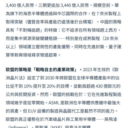
3,400 億人民幣，三期更追加 3,440 億人民幣，規模空前。華
為旗下的海思半導體透過與中芯國際的合作，在 7 奈米製程上
取得突破（儘管良率與產能仍遠落後於台積電）。中國的策略
具有「不對稱追趕」的特徵：它不追求在所有領域趕上西方，
而是集中資源突破關鍵瓶頸——特別是在成熟製程（28 奈米
以上）領域建立壓倒性的產能優勢，同時在先進封裝、
量子運
算
等新興領域尋求彎道超車。
歐盟的策略是「戰略自主的產業政策」。
2023 年生效的《歐
洲晶片法》設定了到 2030 年將歐盟在全球半導體產能中的佔
比從不到 10% 提升至 20% 的目標，並動員超過 430 億歐元的
公共與民間投資。然而，歐盟的挑戰在於：它在先進製程製造
領域幾乎是從零開始。ASML 是歐洲在半導體供應鏈中最強大
的資產，但 EUV 設備的製造與晶圓代工是截然不同的能力。
歐盟的真正優勢在於汽車級晶片與工業用半導體——英飛凌
（Infineon）、恩智浦（NXP）與意法半導體