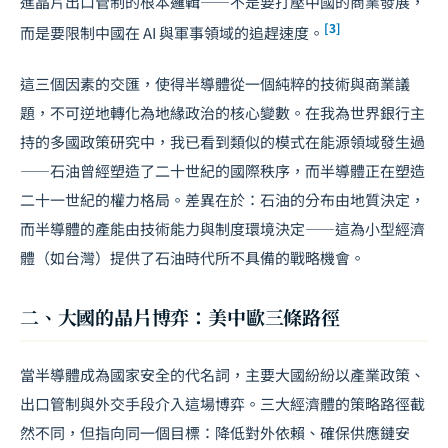
進晶片出口管制的根本邏輯——不是要打壓中國的商業發展，
[3]
而是要限制中國在 AI 與軍事領域的追趕速度。
這三個因素的交匯，使得半導體從一個純粹的技術與商業議
題，不可逆地轉化為地緣政治的核心變數。在我為世界銀行主
持的多國政策研究中，我已看到類似的模式在能源領域發生過
——石油曾經塑造了二十世紀的國際秩序，而半導體正在塑造
二十一世紀的權力格局。差異在於：石油的分布由地質決定，
而半導體的產能由技術能力與制度環境決定——這為小型經濟
體（如台灣）提供了石油時代所不具備的戰略機會。
二、大國的晶片博弈：美中歐三條路徑
當半導體成為國家安全的代名詞，主要大國紛紛以產業政策、
出口管制與外交手段介入這場博弈。三大經濟體的策略路徑截
然不同，但指向同一個目標：降低對外依賴、確保供應鏈安