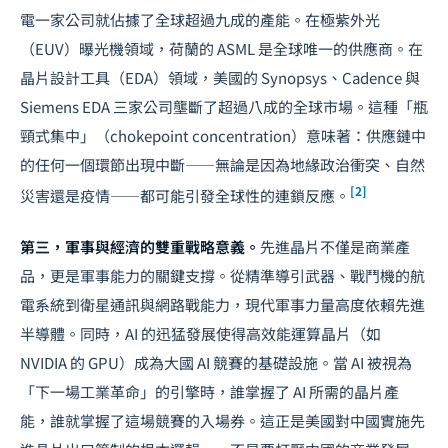
電一家公司就佔據了全球超過九成的產能。在極紫外光
（EUV）曝光機領域，荷蘭的 ASML 是全球唯一的供應商。在
晶片設計工具（EDA）領域，美國的 Synopsys、Cadence 與
Siemens EDA 三家公司壟斷了超過八成的全球市場。這種「瓶
頸式集中」（chokepoint concentration）意味著：供應鏈中
的任何一個環節出現中斷——無論是因為地緣政治衝突、自然
[2]
災害還是疫情——都可能引發全球性的連鎖反應。
第三，軍事與經濟的雙重戰略意義。
先進晶片不僅是商業產
品，更是軍事能力的關鍵支撐。從精準導引武器、戰鬥機的航
電系統到衛星通訊與網路戰能力，現代軍事力量高度依賴先進
半導體。同時，AI 的迅猛發展使得高效能運算晶片（如
NVIDIA 的 GPU）成為大國 AI 競賽的基礎設施。當 AI 被視為
「下一場工業革命」的引擎時，誰掌握了 AI 所需的晶片產
能，誰就掌握了這場競賽的入場券。這正是美國對中國實施先