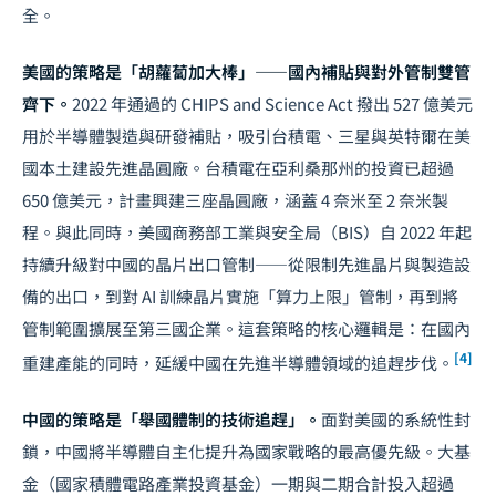
全。
美國的策略是「胡蘿蔔加大棒」——國內補貼與對外管制雙管
齊下。
2022 年通過的 CHIPS and Science Act 撥出 527 億美元
用於半導體製造與研發補貼，吸引台積電、三星與英特爾在美
國本土建設先進晶圓廠。台積電在亞利桑那州的投資已超過
650 億美元，計畫興建三座晶圓廠，涵蓋 4 奈米至 2 奈米製
程。與此同時，美國商務部工業與安全局（BIS）自 2022 年起
持續升級對中國的晶片出口管制——從限制先進晶片與製造設
備的出口，到對 AI 訓練晶片實施「算力上限」管制，再到將
管制範圍擴展至第三國企業。這套策略的核心邏輯是：在國內
[4]
重建產能的同時，延緩中國在先進半導體領域的追趕步伐。
中國的策略是「舉國體制的技術追趕」。
面對美國的系統性封
鎖，中國將半導體自主化提升為國家戰略的最高優先級。大基
金（國家積體電路產業投資基金）一期與二期合計投入超過