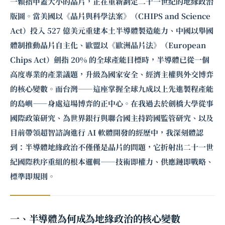
一顆指甲蓋大小的晶片，正在重新劃定二十一世紀的地緣政治
版圖。當美國以《晶片與科學法案》（CHIPS and Science
Act）投入 527 億美元重建本土半導體製造能力、中國以舉國
體制推動晶片自主化、歐盟以《歐洲晶片法》（European
Chips Act）劍指 20% 的全球產能目標時，半導體已從一個
高度專業的產業議題，升級為國家安全、經濟主權與外交博弈
的核心變數。而台灣——這座掌握全球九成以上先進製程產能
的島嶼——身處這場博弈的正中心。在我過去於劍橋大學從事
國際政策研究、為世界銀行與聯合國主持跨國監管研究、以及
目前帶領超智諮詢進行 AI 軟體開發的經歷中，我深刻體認
到：半導體地緣政治不僅僅是晶片的問題，它折射出二十一世
紀國際秩序重組的根本邏輯——技術即權力、供應鏈即戰略、
標準即規則。
一、半導體為何成為地緣政治的核心變數