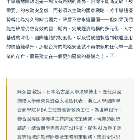
半導體地緣政治是一場沒有終點的賽局。台灣不能滿足於「被
需要」的被動安全感，而必須以主動的國家戰略，將半導體優
勢轉化為持久的綜合國力。矽盾不會永遠堅固——但如果我們
能在矽盾仍然有效的窗口期內，完成經濟結構的多元化、人才
基礎的深化、國際連結的制度化，以及從硬體製造到軟體應用
的價值鏈攀升，那麼台灣的戰略安全就不再依賴於任何單一產
[1]
業的存亡，而是建立在一個更加堅實的基礎之上。
陳弘益 教授，日本名古屋大學法學博士。歷任英國
劍橋大學研究員暨亞太地區代表、浙江大學國際聯
合商學院 MBA 主任暨高管教育主任，為世界銀行、
聯合國等國際機構主持跨國政策研究。現帶領超智
諮詢，結合商學專業與前沿科技，提供 AI 及量子運
算等領域的軟體開發及策略制定服務。策劃全球思