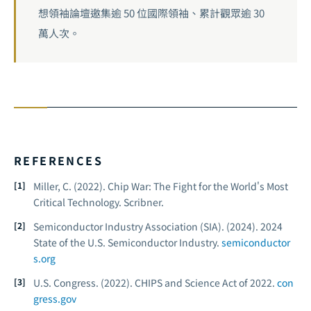
想領袖論壇邀集逾 50 位國際領袖、累計觀眾逾 30
萬人次。
REFERENCES
Miller, C. (2022).
Chip War: The Fight for the World's Most
Critical Technology.
Scribner.
Semiconductor Industry Association (SIA). (2024).
2024
State of the U.S. Semiconductor Industry.
semiconductor
s.org
U.S. Congress. (2022).
CHIPS and Science Act of 2022.
con
gress.gov