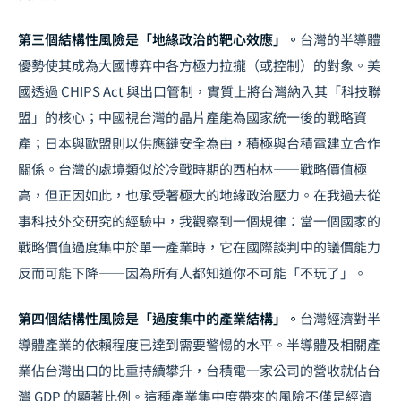
第三個結構性風險是「地緣政治的靶心效應」。
台灣的半導體
優勢使其成為大國博弈中各方極力拉攏（或控制）的對象。美
國透過 CHIPS Act 與出口管制，實質上將台灣納入其「科技聯
盟」的核心；中國視台灣的晶片產能為國家統一後的戰略資
產；日本與歐盟則以供應鏈安全為由，積極與台積電建立合作
關係。台灣的處境類似於冷戰時期的西柏林——戰略價值極
高，但正因如此，也承受著極大的地緣政治壓力。在我過去從
事
科技外交
研究的經驗中，我觀察到一個規律：當一個國家的
戰略價值過度集中於單一產業時，它在國際
談判
中的議價能力
反而可能下降——因為所有人都知道你不可能「不玩了」。
第四個結構性風險是「過度集中的產業結構」。
台灣經濟對半
導體產業的依賴程度已達到需要警惕的水平。半導體及相關產
業佔台灣出口的比重持續攀升，台積電一家公司的營收就佔台
灣 GDP 的顯著比例。這種產業集中度帶來的風險不僅是經濟