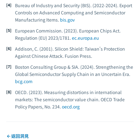
Bureau of Industry and Security (BIS). (2022-2024).
Export
Controls on Advanced Computing and Semiconductor
Manufacturing Items.
bis.gov
European Commission. (2023).
European Chips Act.
Regulation (EU) 2023/1781.
ec.europa.eu
Addison, C. (2001).
Silicon Shield: Taiwan's Protection
Against Chinese Attack.
Fusion Press.
Boston Consulting Group & SIA. (2024).
Strengthening the
Global Semiconductor Supply Chain in an Uncertain Era.
bcg.com
OECD. (2023).
Measuring distortions in international
markets: The semiconductor value chain.
OECD Trade
Policy Papers, No. 234.
oecd.org
返回洞見