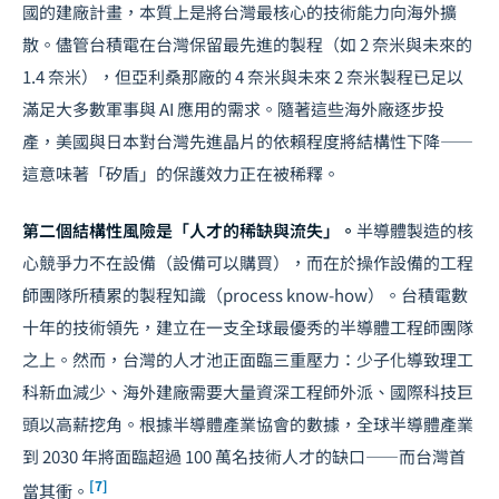
國的建廠計畫，本質上是將台灣最核心的技術能力向海外擴
散。儘管台積電在台灣保留最先進的製程（如 2 奈米與未來的
1.4 奈米），但亞利桑那廠的 4 奈米與未來 2 奈米製程已足以
滿足大多數軍事與 AI 應用的需求。隨著這些海外廠逐步投
產，美國與日本對台灣先進晶片的依賴程度將結構性下降——
這意味著「矽盾」的保護效力正在被稀釋。
第二個結構性風險是「人才的稀缺與流失」。
半導體製造的核
心競爭力不在設備（設備可以購買），而在於操作設備的工程
師團隊所積累的製程知識（process know-how）。台積電數
十年的技術領先，建立在一支全球最優秀的半導體工程師團隊
之上。然而，台灣的人才池正面臨三重壓力：
少子化
導致理工
科新血減少、海外建廠需要大量資深工程師外派、國際科技巨
頭以高薪挖角。根據半導體產業協會的數據，全球半導體產業
到 2030 年將面臨超過 100 萬名技術人才的缺口——而台灣首
[7]
當其衝。