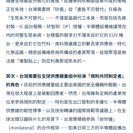
隨著全球產能分散化的推進，這種單純依賴製造集中度的策略
正在失效。台灣需要將「矽盾」從「產能不可替代」升級為
「生態系不可替代」——不僅是晶圓代工本身，而是包括先進
封裝、IC 設計服務、矽智財（IP）授權、半導體設備維護等在
內的完整生態系統。台積電的競爭力不僅來自於它的 EUV 機
台，更來自於它在竹科、南科周邊建立的數百家供應商、特化
化學品廠、精密設備維修商所構成的產業聚落。這個聚落是無
法被「複製貼上」到亞利桑那或熊本的。
其次，台灣需要在全球供應鏈重組中扮演「規則共同制定者」
的角色。
目前的供應鏈重組主要由美國的安全邏輯所驅動，台
灣在很大程度上是被動回應者。然而，台灣擁有足夠的產業地
位來參與規則的制定——特別是在出口管制的多邊化、半導體
供應鏈的韌性標準、以及技術轉讓的國際規範等議題上。在
全
球治理日趨碎片化
的背景下，台灣應積極參與「迷你邊」
（minilateral）的合作框架——如美日荷三方的半導體設備出