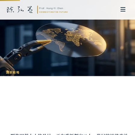
國家戰略
半導體地緣政治：台灣在晶片戰爭中的戰
略抉擇
陳弘益 教授｜日本名古屋大學法學博士。歷任英國劍橋大學研究員暨亞太地
區代表、浙江大學國際聯合商學院 MBA 主任暨高管教育主任，為世界銀行、
聯合國等國際機構主持跨國政策研究。現帶領超智諮詢，結合商學專業與前沿
科技，提供 AI 及
量子運算
等領域的軟體開發及策略制定服務。