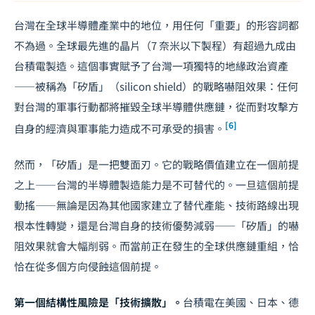
台灣在全球半導體產業中的地位，用任何「重要」的形容詞都
不為過。全球最先進的晶片（7 奈米以下製程）有超過九成由
台積電製造。這個事實賦予了台灣一項獨特的地緣政治資產
——被稱為「矽盾」（silicon shield）的戰略嚇阻效果：任何
對台灣的軍事行動都將摧毀全球半導體供應鏈，從而對攻擊方
[6]
自身的經濟與軍事能力造成不可承受的損害。
然而，「矽盾」是一把雙面刃。它的戰略價值建立在一個前提
之上——台灣的半導體製造能力是不可替代的。一旦這個前提
動搖——無論是因為其他國家建立了替代產能、技術路線出現
根本性轉變，還是台灣自身的技術優勢減弱——「矽盾」的嚇
阻效果就會大幅削弱。而當前正在發生的全球供應鏈重組，恰
恰在從多個方向侵蝕這個前提。
第一個結構性風險是「技術擴散」。
台積電在美國、日本、德