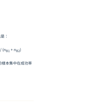
能是：
 / (n
+ n
)
B1
B2
 的樣本集中在成功率