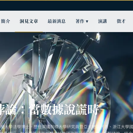
簡介
洞見文章
最新消息
著作 ▾
演講
徵才
悖論：當數據說謊時
古屋大學法學博士。歷任英國劍橋大學研究員暨亞太地區代表、浙江大學國際