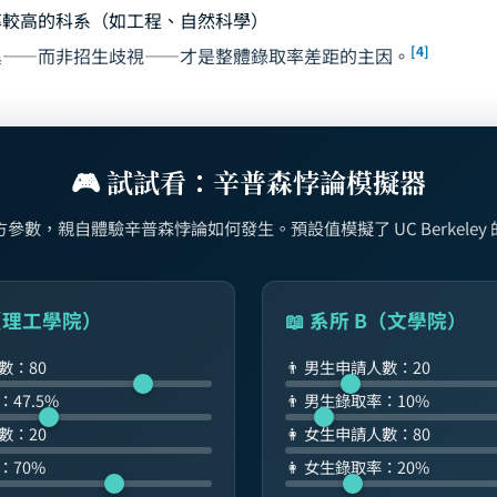
率較高的科系（如工程、自然科學）
[4]
異——而非招生歧視——才是整體錄取率差距的主因。
🎮 試試看：辛普森悖論模擬器
參數，親自體驗辛普森悖論如何發生。預設值模擬了 UC Berkeley
A（理工學院）
📖 系所 B（文學院）
人數：
80
👨 男生申請人數：
20
率：
47.5
%
👨 男生錄取率：
10
%
人數：
20
👩 女生申請人數：
80
率：
70
%
👩 女生錄取率：
20
%