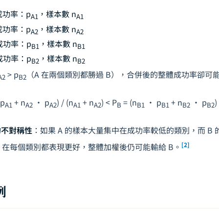
的成功率：
p
，樣本數
n
A1
A1
的成功率：
p
，樣本數
n
A2
A2
的成功率：
p
，樣本數
n
B1
B1
的成功率：
p
，樣本數
n
B2
B2
> p
（A 在兩個類別都勝過 B），合併後的整體成功率卻可
A2
B2
p
+ n
· p
) / (n
+ n
) < P
= (n
· p
+ n
· p
)
A1
A2
A2
A1
A2
B
B1
B1
B2
B2
的不對稱性
：如果 A 的樣本大量集中在成功率較低的類別，而 B
[2]
A 在每個類別都表現更好，整體加權後仍可能輸給 B。
例