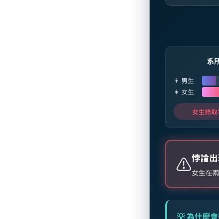
系所
👨 男生
👩 女生
女生錄取
悖論出
⚠️
女生在兩
💡 為什麼