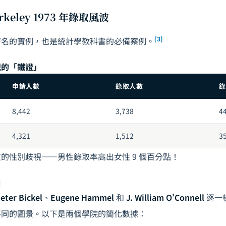
keley 1973 年錄取風波
[3]
著名的實例，也是統計學教科書的必備案例。
視的「鐵證」
申請人數
錄取人數
錄
8,442
3,738
4
4,321
1,512
3
的性別歧視——男性錄取率高出女性 9 個百分點！
白
eter Bickel
、
Eugene Hammel
和
J. William O'Connell
逐一
不同的圖景。以下是兩個學院的簡化數據：