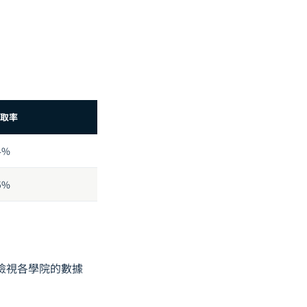
取率
4%
5%
檢視各學院的數據