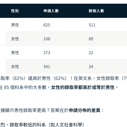
性別
申請人數
錄取人數
男性
825
511
女性
108
89
男性
373
22
女性
341
24
取率（82%）遠高於男性（62%）！在英文系，女性錄取率（
 85 個科系中的大多數，
女性的錄取率都高於或等於男性
。
數據顯示男性錄取率更高？答案在於
申請分佈的差異
：
激烈、錄取率較低的科系（如人文社會科學）