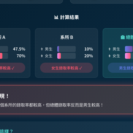
📊 計算結果
 A
系所 B
🏫 
47.5%
10%
👨 男生
👨 男生
70%
20%
👩 女生
👩 女生
率較高 ✓
女生錄取率較高 ✓
男生錄取
現！
個系所的錄取率都較高，但總體錄取率反而是男生較高！
會這樣？