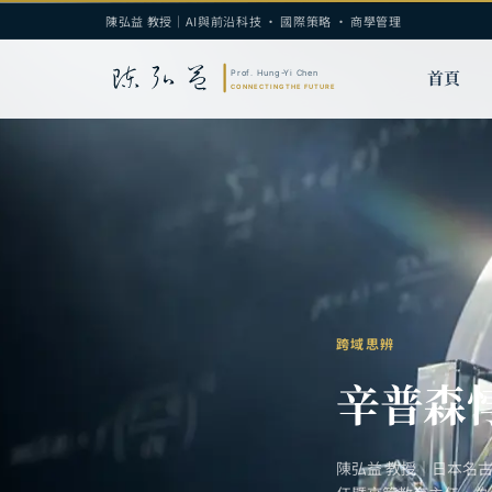
陳弘益 教授｜AI與前沿科技 · 國際策略 · 商學管理
首頁
跨域思辨
辛普森
陳弘益 教授｜日本名