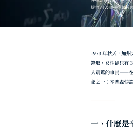
任暨高管教育主任，為
提供 AI 及
量子運算
等
1973 年秋天，
錄取，女性卻只有 
人震驚的事實——
象之一：辛普森悖
一、什麼是