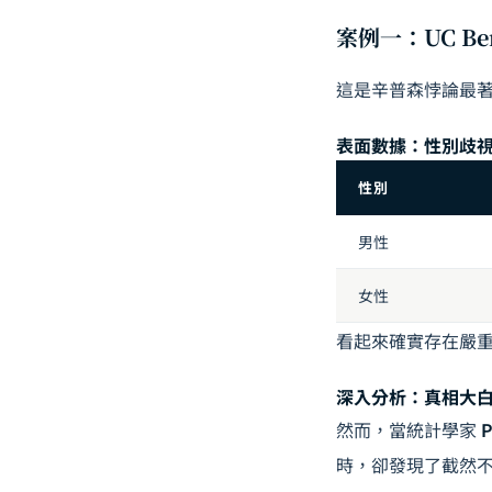
案例一：UC Ber
這是辛普森悖論最
表面數據：性別歧
性別
男性
女性
看起來確實存在嚴重
深入分析：真相大
然而，當統計學家
P
時，卻發現了截然