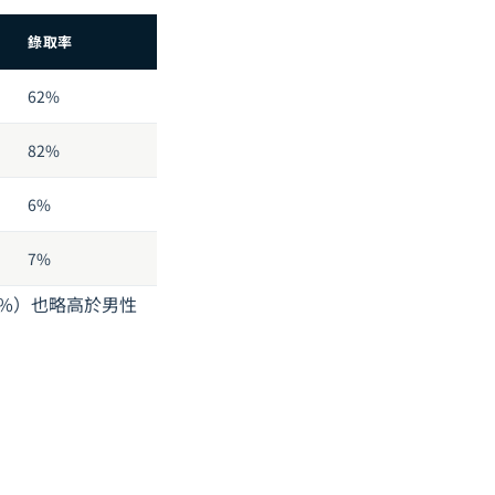
錄取率
62%
82%
6%
7%
7%）也略高於男性