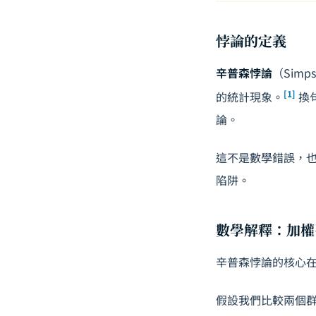
悖論的定義
辛普森悖論
（Sim
[1]
的統計現象。
換
論。
這不是數學錯誤，
陷阱。
數學解釋：加權
辛普森悖論的核心
假設我們比較兩個群體 