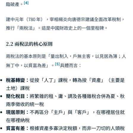
[4]
臨破產。
建中元年（780 年），宰相楊炎向唐德宗建議全面改革稅制，
推行「兩稅法」。這是中國財政史上的一個里程碑。
2.2 兩稅法的核心原則
兩稅法的基本原則是「量出制入，戶無主客，以見居為簿；人
[5]
無丁中，以貧富為差」。
具體而言：
稅基轉變：
從按「人丁」課稅，轉為按「資產」（主要是
土地）課稅
簡化稅目：
將繁雜的租、庸、調及各種雜稅合併為夏、秋
兩季徵收的統一稅
現居原則：
不再區分「主戶」與「客戶」，在哪裡居住就
在哪裡納稅
貧富有差：
根據資產多寡決定稅額，而非一刀切的人頭稅