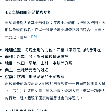
4.2 魚鱗圖冊的結構與功能
魚鱗圖冊得名於其圖形外觀：每塊土地的形狀被繪製成圖，因
形似魚鱗而得名。它是一種結合地圖與登記簿的綜合性文書，
[10]
包含以下資訊：
地理位置：
每塊土地的方位、四至（東西南北鄰接何地）
面積：
以畝、分、釐等單位精確標註
地目：
水田、旱地、山林、宅基等分類
業主：
土地所有者的姓名
稅額：
該塊土地應繳納的田賦數額
魚鱗圖冊的編製需要大規模的田野調查——官員帶領測量人員
（「弓手」）逐田丈量，繪製地圖，登記入冊。這是一項浩大
的行政工程，體現了國家對基層社會的穿透力。