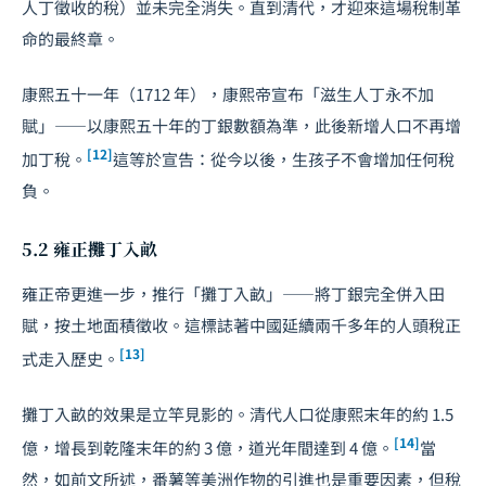
人丁徵收的稅）並未完全消失。直到清代，才迎來這場稅制革
命的最終章。
康熙五十一年（1712 年），康熙帝宣布「滋生人丁永不加
賦」——以康熙五十年的丁銀數額為準，此後新增人口不再增
[12]
加丁稅。
這等於宣告：從今以後，生孩子不會增加任何稅
負。
5.2 雍正攤丁入畝
雍正帝更進一步，推行「攤丁入畝」——將丁銀完全併入田
賦，按土地面積徵收。這標誌著中國延續兩千多年的人頭稅正
[13]
式走入歷史。
攤丁入畝的效果是立竿見影的。清代人口從康熙末年的約 1.5
[14]
億，增長到乾隆末年的約 3 億，道光年間達到 4 億。
當
然，如前文所述，番薯等美洲作物的引進也是重要因素，但稅