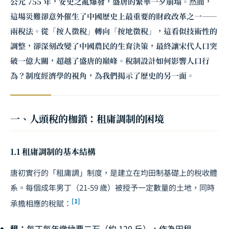
公元 755 年，安史之亂爆發，盛唐的繁華一夕崩塌。然而，
這場災難卻意外催生了中國歷史上最重要的財政改革之一——
兩稅法。從「按人徵稅」轉向「按地徵稅」，這看似技術性的
調整，卻深刻改變了中國農民的生育決策，最終讓宋代人口突
破一億大關，超越了盛唐的巔峰。稅制設計如何影響人口行
為？制度經濟學的視角，為我們揭示了歷史的另一面。
一、人頭稅的枷鎖：租庸調制的困境
1.1 租庸調制的基本結構
唐初實行的「租庸調」制度，是建立在均田制基礎上的稅收體
系。每個成年男丁（21-59 歲）被授予一定數量的土地，同時
[1]
承擔相應的稅賦：
租：
每丁每年繳納粟二石（約 120 斤），作為田租