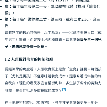
庸：
每丁每年服役二十天，或以絹布代替（故稱「輸庸代
役」）
調：
每丁每年繳納絹二丈、綿三兩，或布二丈五尺、麻三
斤
這套制度的核心特徵是「以丁為本」——稅賦主要按人口（成
年男丁）計算，而非按土地面積計算。這意味著
每多生一個兒
子，未來就要多繳一份稅
。
1.2 人頭稅對生育的抑制效應
從經濟學的角度看，人頭稅實質上是對「生育」課稅。每個孩
子（尤其是男孩）不僅意味著養育成本，還意味著成年後的終
身稅負。理性的農民家庭會權衡利弊：多生孩子帶來的勞動力
[2]
收益，是否能抵消多繳稅賦的成本？
在土地充裕的時代（如唐初），多生孩子意味著更多土地分