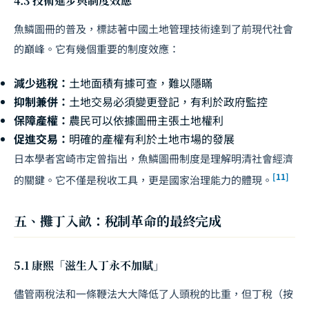
4.3 技術進步與制度效應
魚鱗圖冊的普及，標誌著中國土地管理技術達到了前現代社會
的巔峰。它有幾個重要的制度效應：
減少逃稅：
土地面積有據可查，難以隱瞞
抑制兼併：
土地交易必須變更登記，有利於政府監控
保障產權：
農民可以依據圖冊主張土地權利
促進交易：
明確的產權有利於土地市場的發展
日本學者宮崎市定曾指出，魚鱗圖冊制度是理解明清社會經濟
[11]
的關鍵。它不僅是稅收工具，更是國家治理能力的體現。
五、攤丁入畝：稅制革命的最終完成
5.1 康熙「滋生人丁永不加賦」
儘管兩稅法和一條鞭法大大降低了人頭稅的比重，但丁稅（按