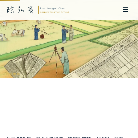
跨域思辨
從人頭稅到土地稅：中國稅制革命與宋代
人口奇蹟
陳弘益 教授｜日本名古屋大學法學博士。歷任英國劍橋大學研究員暨亞太地
區代表、浙江大學國際聯合商學院 MBA 主任暨高管教育主任，為世界銀行、
聯合國等國際機構主持跨國政策研究。現帶領超智諮詢，結合商學專業與前沿
科技，提供 AI 及
量子運算
等領域的軟體開發及策略制定服務。