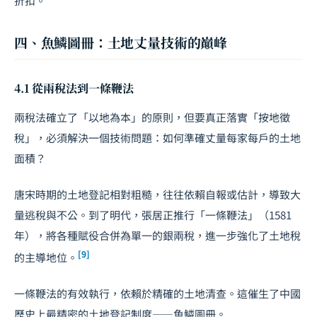
折扣。
四、魚鱗圖冊：土地丈量技術的巔峰
4.1 從兩稅法到一條鞭法
兩稅法確立了「以地為本」的原則，但要真正落實「按地徵
稅」，必須解決一個技術問題：如何準確丈量每家每戶的土地
面積？
唐宋時期的土地登記相對粗糙，往往依賴自報或估計，導致大
量逃稅與不公。到了明代，張居正推行「一條鞭法」（1581
年），將各種賦役合併為單一的銀兩稅，進一步強化了土地稅
[9]
的主導地位。
一條鞭法的有效執行，依賴於精確的土地清查。這催生了中國
歷史上最精密的土地登記制度——魚鱗圖冊。