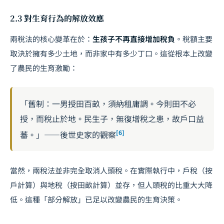
2.3 對生育行為的解放效應
兩稅法的核心變革在於：
生孩子不再直接增加稅負
。稅額主要
取決於擁有多少土地，而非家中有多少丁口。這從根本上改變
了農民的生育激勵：
「舊制：一男授田百畝，須納租庸調。今則田不必
授，而稅止於地。民生子，無復增稅之患，故戶口益
[6]
蕃。」——後世史家的觀察
當然，兩稅法並非完全取消人頭稅。在實際執行中，戶稅（按
戶計算）與地稅（按田畝計算）並存，但人頭稅的比重大大降
低。這種「部分解放」已足以改變農民的生育決策。