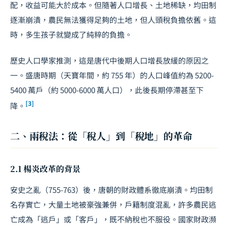
配，收益可能大於成本。但隨著人口增長、土地稀缺，均田制
逐漸崩潰，農民無法獲得足夠的土地，但人頭稅負擔依舊。這
時，多生孩子就變成了純粹的負擔。
歷史人口學家推測，這是唐代中後期人口增長放緩的原因之
一。盛唐時期（天寶年間，約 755 年）的人口峰值約為 5200-
5400 萬戶（約 5000-6000 萬人口），此後長期停滯甚至下
[3]
降。
二、兩稅法：從「稅人」到「稅地」的革命
2.1 楊炎改革的背景
安史之亂（755-763）後，唐朝的財政體系徹底崩潰。均田制
名存實亡，大量土地被豪強兼併，戶籍制度混亂，許多農民逃
亡成為「逃戶」或「客戶」，既不納稅也不服役。國家財政瀕