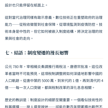
設計也只能停留在紙面上。
這對當代治理同樣有啟示意義。數位技術正在重塑政府的治理
能力——從稅收徵管到社會保障，從環境監測到疫情防控。技
術本身是中性的，但它如何被嵌入制度結構，將決定治理的效
果與社會的走向。
七、結語：制度變遷的漫長迴響
公元 780 年，宰相楊炎奏請推行兩稅法，唐德宗批准。這位改
革者當時不可能預見，這項稅制調整將如何深遠地影響中國的
人口軌跡。從唐中葉的 5000 萬，到宋代的 1 億，再到清代的 4
億——每一次人口突破，都與稅制改革的深化息息相關。
歷史的教訓是：制度設計的細節至關重要。一個看似技術性的
稅基選擇——按人還是按地——卻能在數百年間累積出截然不