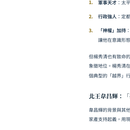
軍事天才
：太
行政強人
：定
「神權」加持
讓他在意識形
但楊秀清也有致命
象徵地位。楊秀清在
個典型的「越界」
北王韋昌輝：「
韋昌輝的背景與其
家產支持起義，用