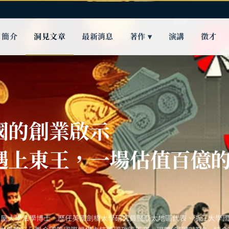
簡介
洞見文章
最新消息
著作 ▾
演講
徵才
國的創業啟示
遇上東王，一場估值百億
古屋大學法學博士。歷任英國劍橋大學研究員暨亞太地區代表、浙江大學國際