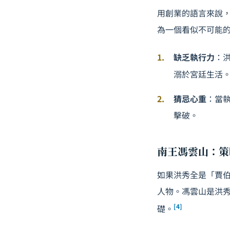
用創業的語言來說
為一個看似不可能
缺乏執行力
：
溺於宮廷生活
猜忌心重
：當
擊破。
南王馮雲山：策
如果洪秀全是「賈
人物。馮雲山是洪
[4]
礎。