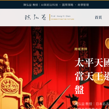
陳弘益 教授｜AI與前沿科技 · 國際策略 · 商學管理
首頁
跨域思辨
太平天
當天王
盤
陳弘益 教授｜日本名