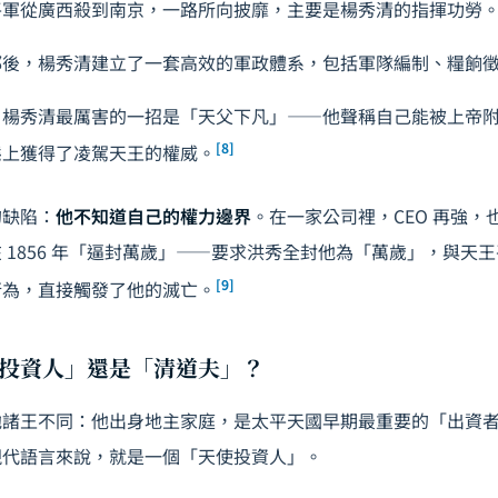
平軍從廣西殺到南京，一路所向披靡，主要是楊秀清的指揮功勞
都後，楊秀清建立了一套高效的軍政體系，包括軍隊編制、糧餉
：楊秀清最厲害的一招是「天父下凡」——他聲稱自己能被上帝
[8]
態上獲得了凌駕天王的權威。
的缺陷：
他不知道自己的權力邊界
。在一家公司裡，CEO 再強，
 1856 年「逼封萬歲」——要求洪秀全封他為「萬歲」，與天
[9]
行為，直接觸發了他的滅亡。
投資人」還是「清道夫」？
他諸王不同：他出身地主家庭，是太平天國早期最重要的「出資
現代語言來說，就是一個「天使投資人」。