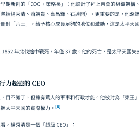
早期新創的「COO + 策略長」：他設計了拜上帝會的組織架構
（包括楊秀清、蕭朝貴、韋昌輝、石達開）。更重要的是，他深
全冊封「六王」，給予核心成員足夠的地位和激勵，這是太平天
 1852 年北伐途中戰死，年僅 37 歲。他的死亡，是太平天國
行力超強的 CEO
人，目不識丁，但擁有驚人的軍事和行政才能。他被封為「東王
[6]
掌握太平天國的實際權力。
看，楊秀清是一個「超級 CEO」：