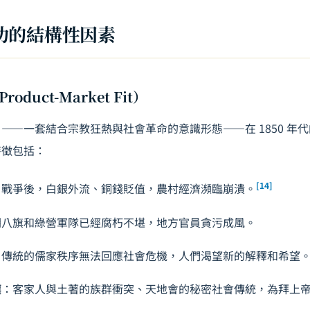
功的結構性因素
duct-Market Fit）
——一套結合宗教狂熱與社會革命的意識形態——在 1850 年
特徵包括：
[14]
片戰爭後，白銀外流、銅錢貶值，農村經濟瀕臨崩潰。
朝八旗和綠營軍隊已經腐朽不堪，地方官員貪污成風。
：傳統的儒家秩序無法回應社會危機，人們渴望新的解釋和希望
壤
：客家人與土著的族群衝突、天地會的秘密社會傳統，為拜上