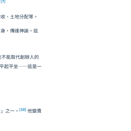
[7]
。
徵收、土地分配等。
附身，傳達神諭。這
也不能取代創辦人的
王平起平坐——這是一
[10]
者」之一。
他變賣