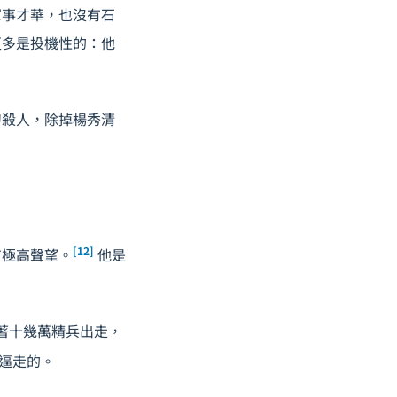
軍事才華，也沒有石
更多是投機性的：他
刀殺人，除掉楊秀清
[12]
有極高聲望。
他是
帶著十幾萬精兵出走，
逼走的。