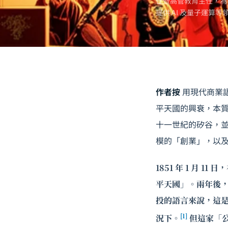
任暨高管教育主任，為
提供 AI 及
量子運算
等
作者按
用現代商業
平天國的興衰，本
十一世紀的矽谷，
模的「創業」，以
1851 年 1 月
平天國」。兩年後
投的語言來說，這是
[1]
況下。
但這家「