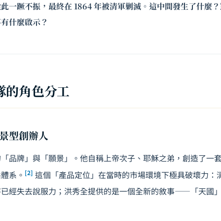
此一蹶不振，最終在 1864 年被清軍剿滅。這中間發生了什麼
事有什麼啟示？
隊的角色分工
景型創辦人
的「品牌」與「願景」。他自稱上帝次子、耶穌之弟，創造了一
[2]
態體系。
這個「產品定位」在當時的市場環境下極具破壞力：
序已經失去說服力；洪秀全提供的是一個全新的敘事——「天國