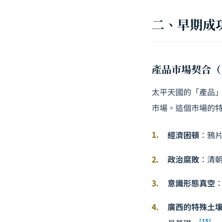
二、早期成
產品市場契合（Pro
太平天國的「產品」
市場。這個市場的
經濟困頓
：鴉
政治腐敗
：清
意識形態真空
廣西的特殊土
[15]