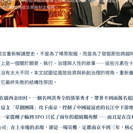
世界銀行、聯合國等國際機構主持跨國政策研究。現帶領超智諮詢，結合
領域的軟體開發及策略制定服務。
語言重新解讀歷史，不是為了嘩眾取寵，而是為了發掘那些跨越
質上是一個關於願景、執行、治理與人性的故事——這些元素在
並沒有太大不同。本文試圖從風險投資與新創治理的視角，重新
及它最終失敗的結構性原因。
 11 日，在廣西金田村，一個名叫洪秀全的落第秀才，帶著不到兩萬
，這支「草創團隊」攻下南京，控制了中國最富庶的長江中下游
一家從種子輪到 IPO 只花了兩年的超級獨角獸——而且是在
公司」在上市後的表現，卻是一場災難。定都南京不到三年，核