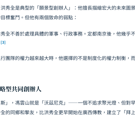
，洪秀全是典型的「願景型創辦人」：他擅長描繪宏大的未來圖
的目標奮鬥。但他有兩個致命的弱點：
洪秀全不善於處理具體的軍事、行政事務。定都南京後，他幾乎
[3]
。
執行團隊的權力越來越大時，他選擇的不是制度化的權力制衡，
略型共同創辦人
伯斯」，馮雲山就是「沃茲尼克」——一個不追求聚光燈、但對
秀全的同鄉和摯友，比洪秀全更早開始在廣西傳教，建立了「拜