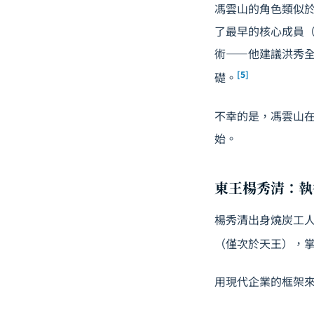
馮雲山的角色類似於
了最早的核心成員
術——他建議洪秀
[5]
礎。
不幸的是，馮雲山在
始。
東王楊秀清：執
楊秀清出身燒炭工
（僅次於天王），
用現代企業的框架來