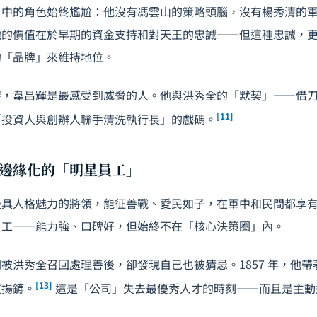
」中的角色始終尷尬：他沒有馮雲山的策略頭腦，沒有楊秀清的
他的價值在於早期的資金支持和對天王的忠誠——但這種忠誠，
的「品牌」來維持地位。
時，韋昌輝是最感受到威脅的人。他與洪秀全的「默契」——借
[11]
「投資人與創辦人聯手清洗執行長」的戲碼。
邊緣化的「明星員工」
最具人格魅力的將領，能征善戰、愛民如子，在軍中和民間都享
員工——能力強、口碑好，但始終不在「核心決策圈」內。
被洪秀全召回處理善後，卻發現自己也被猜忌。1857 年，他
[13]
道揚鑣。
這是「公司」失去最優秀人才的時刻——而且是主動