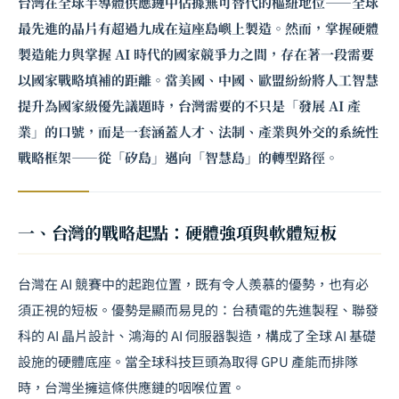
台灣在全球半導體供應鏈中佔據無可替代的樞紐地位——全球
最先進的晶片有超過九成在這座島嶼上製造。然而，掌握硬體
製造能力與掌握 AI 時代的國家競爭力之間，存在著一段需要
以國家戰略填補的距離。當美國、中國、歐盟紛紛將人工智慧
提升為國家級優先議題時，台灣需要的不只是「發展 AI 產
業」的口號，而是一套涵蓋人才、法制、產業與外交的系統性
戰略框架——從「矽島」邁向「智慧島」的轉型路徑。
一、台灣的戰略起點：硬體強項與軟體短板
台灣在 AI 競賽中的起跑位置，既有令人羨慕的優勢，也有必
須正視的短板。優勢是顯而易見的：台積電的先進製程、聯發
科的 AI 晶片設計、鴻海的 AI 伺服器製造，構成了全球 AI 基礎
設施的硬體底座。當全球科技巨頭為取得 GPU 產能而排隊
時，台灣坐擁這條供應鏈的咽喉位置。