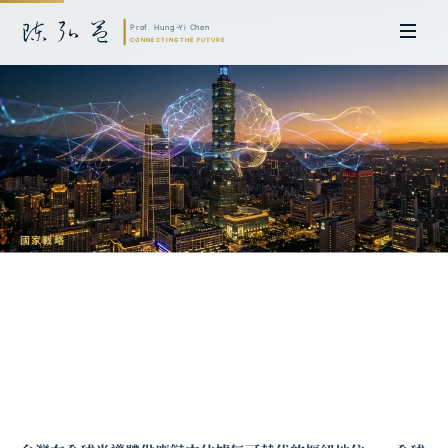
國家戰略
台灣的 AI 國家戰略：從矽島到智慧島的
路徑
陳弘益 教授｜日本名古屋大學法學博士。歷任英國劍橋大學研究員暨亞太地
區代表、浙江大學國際聯合商學院 MBA 主任暨高管教育主任，為世界銀行、
聯合國等國際機構主持跨國政策研究。現帶領超智諮詢，結合商學專業與前沿
科技，提供 AI 及
量子運算
等領域的軟體開發及策略制定服務。