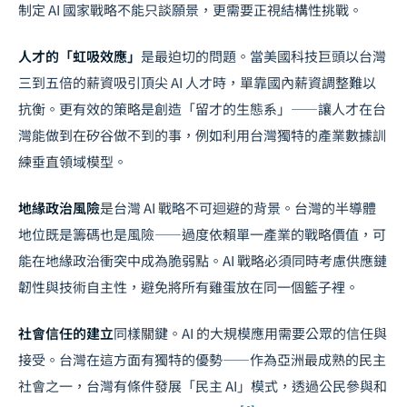
制定 AI 國家戰略不能只談願景，更需要正視結構性挑戰。
人才的「虹吸效應」
是最迫切的問題。當美國科技巨頭以台灣
三到五倍的薪資吸引頂尖 AI 人才時，單靠國內薪資調整難以
抗衡。更有效的策略是創造「留才的生態系」——讓人才在台
灣能做到在矽谷做不到的事，例如利用台灣獨特的產業數據訓
練垂直領域模型。
地緣政治風險
是台灣 AI 戰略不可迴避的背景。台灣的半導體
地位既是籌碼也是風險——過度依賴單一產業的戰略價值，可
能在地緣政治衝突中成為脆弱點。AI 戰略必須同時考慮供應鏈
韌性與技術自主性，避免將所有雞蛋放在同一個籃子裡。
社會信任的建立
同樣關鍵。AI 的大規模應用需要公眾的信任與
接受。台灣在這方面有獨特的優勢——作為亞洲最成熟的民主
社會之一，台灣有條件發展「民主 AI」模式，透過公民參與和