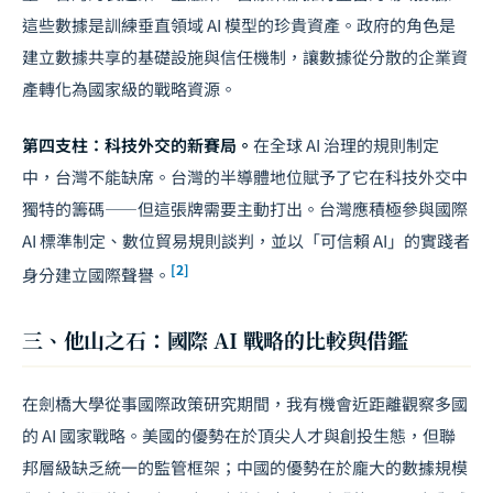
這些數據是訓練垂直領域 AI 模型的珍貴資產。政府的角色是
建立數據共享的基礎設施與信任機制，讓數據從分散的企業資
產轉化為國家級的戰略資源。
第四支柱：
科技外交
的新賽局。
在全球 AI 治理的規則制定
中，台灣不能缺席。台灣的半導體地位賦予了它在科技外交中
獨特的籌碼——但這張牌需要主動打出。台灣應積極參與國際
AI 標準制定、數位貿易規則
談判
，並以「可信賴 AI」的實踐者
[2]
身分建立國際聲譽。
三、他山之石：國際 AI 戰略的比較與借鑑
在劍橋大學從事國際政策研究期間，我有機會近距離觀察多國
的 AI 國家戰略。美國的優勢在於頂尖人才與創投生態，但聯
邦層級缺乏統一的監管框架；中國的優勢在於龐大的數據規模