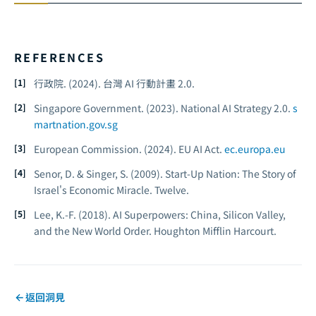
REFERENCES
行政院. (2024).
台灣 AI 行動計畫 2.0.
Singapore Government. (2023).
National AI Strategy 2.0.
s
martnation.gov.sg
European Commission. (2024).
EU AI Act.
ec.europa.eu
Senor, D. & Singer, S. (2009).
Start-Up Nation: The Story of
Israel's Economic Miracle.
Twelve.
Lee, K.-F. (2018).
AI Superpowers: China, Silicon Valley,
and the New World Order.
Houghton Mifflin Harcourt.
返回洞見