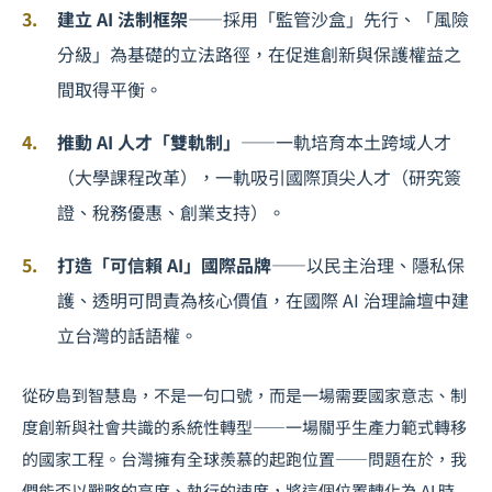
建立 AI 法制框架
——採用「監管沙盒」先行、「風險
分級」為基礎的立法路徑，在促進創新與保護權益之
間取得平衡。
推動 AI 人才「雙軌制」
——一軌培育本土跨域人才
（大學課程改革），一軌吸引國際頂尖人才（研究簽
證、稅務優惠、創業支持）。
打造「可信賴 AI」國際品牌
——以民主治理、隱私保
護、透明可問責為核心價值，在國際 AI 治理論壇中建
立台灣的話語權。
從矽島到智慧島，不是一句口號，而是一場需要國家意志、制
度創新與社會共識的系統性轉型——一場關乎
生產力範式轉移
的國家工程。台灣擁有全球羨慕的起跑位置——問題在於，我
們能否以戰略的高度、執行的速度，將這個位置轉化為 AI 時