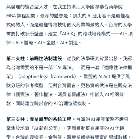
與倫理的複合型人才。在我主持浙江大學國際聯合商學院
MBA 課程期間，最深的體會是：頂尖的 AI 應用者不是最懂程
式碼的人，而是最懂得將技術嵌入商業場景的人。台灣的大學
需要打破系所壁壘，建立「AI + X」的跨域培育模式——AI + 法
律、AI + 醫療、AI + 金融、AI + 製造。
第二支柱：前瞻性法制建設。
從我的法學研究背景出發，我認
為台灣需要的不是一部「AI 專法」，而是一套「適應性法律框
架」（adaptive legal framework）。歐盟的 AI Act 提供了風
險分級的參考模型，但對台灣而言，更務實的做法是在既有法
律（個資法、著作權法、消費者保護法）中嵌入 AI 相關條
款，同時建立跨部會的
AI 治理
協調機制。
第三支柱：產業轉型的系統工程。
台灣的 AI 產業策略不應只
聚焦於培育「AI 新創公司」，更應推動既有產業的
AI 化轉
型
。台灣的製造業、金融業、醫療業都擁有豐富的場域數據，