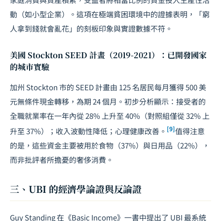
動（如小型企業）。這項在極端貧困環境中的證據表明，「窮
人拿到錢就會亂花」的刻板印象與實證數據不符。
美國 Stockton SEED 計畫（2019-2021）：已開發國家
的城市實驗
加州 Stockton 市的 SEED 計畫由 125 名居民每月獲得 500 美
元無條件現金轉移，為期 24 個月。初步分析顯示：接受者的
全職就業率在一年內從 28% 上升至 40%（對照組僅從 32% 上
[9]
升至 37%）；收入波動性降低；心理健康改善。
值得注意
的是，這些資金主要被用於食物（37%）與日用品（22%），
而非批評者所擔憂的奢侈消費。
三、UBI 的經濟學論證與反論證
Guy Standing 在《Basic Income》一書中提出了 UBI 最系統