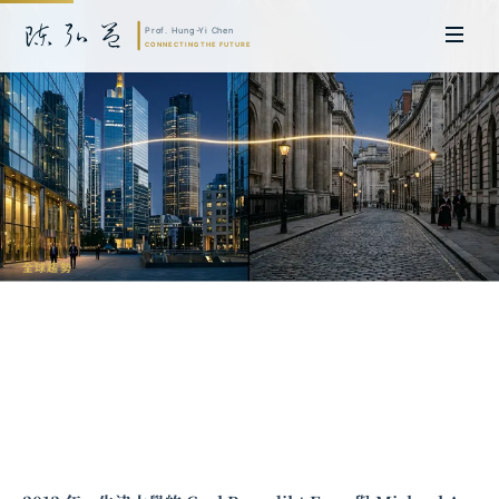
全球趨勢
無條件基本收入與 AI 時代的勞動重構：
從芬蘭實驗到全球辯論
陳弘益 教授｜日本名古屋大學法學博士。歷任英國劍橋大學研究員暨亞太地
區代表、浙江大學國際聯合商學院 MBA 主任暨高管教育主任，為世界銀行、
聯合國等國際機構主持跨國政策研究。現帶領超智諮詢，結合商學專業與前沿
科技，提供 AI 及
量子運算
等領域的軟體開發及策略制定服務。