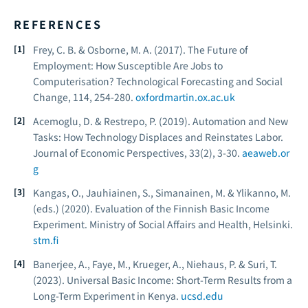
REFERENCES
Frey, C. B. & Osborne, M. A. (2017). The Future of
Employment: How Susceptible Are Jobs to
Computerisation?
Technological Forecasting and Social
Change
, 114, 254-280.
oxfordmartin.ox.ac.uk
Acemoglu, D. & Restrepo, P. (2019). Automation and New
Tasks: How Technology Displaces and Reinstates Labor.
Journal of Economic Perspectives
, 33(2), 3-30.
aeaweb.or
g
Kangas, O., Jauhiainen, S., Simanainen, M. & Ylikanno, M.
(eds.) (2020).
Evaluation of the Finnish Basic Income
Experiment
. Ministry of Social Affairs and Health, Helsinki.
stm.fi
Banerjee, A., Faye, M., Krueger, A., Niehaus, P. & Suri, T.
(2023). Universal Basic Income: Short-Term Results from a
Long-Term Experiment in Kenya.
ucsd.edu