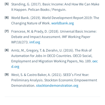
Standing, G. (2017).
Basic Income: And How We Can Make
It Happen
. Pelican Books / Penguin.
World Bank. (2019).
World Development Report 2019: The
Changing Nature of Work
.
worldbank.org
Francese, M. & Prady, D. (2018). Universal Basic Income:
Debate and Impact Assessment.
IMF Working Paper
WP/18/273
.
imf.org
Arntz, M., Gregory, T. & Zierahn, U. (2016). The Risk of
Automation for Jobs in OECD Countries.
OECD Social,
Employment and Migration Working Papers
, No. 189.
oec
d.org
West, S. & Castro Baker, A. (2021).
SEED's First Year:
Preliminary Analysis
. Stockton Economic Empowerment
Demonstration.
stocktondemonstration.org