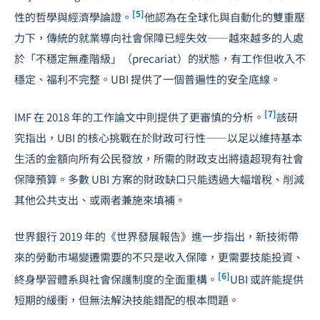
[5]
性的哲學與經濟學論證。
他認為在全球化與自動化的雙重壓
力下，傳統的就業導向社會保障已經失效——越來越多的人處
於「不穩定無產階級」（precariat）的狀態，有工作但收入不
穩定、福利不完整。UBI 提供了一個普遍性的安全底線。
[7]
IMF 在 2018 年的工作論文中則提供了更審慎的分析。
該研
究指出，UBI 的核心挑戰在於財政可行性——以足以維持基本
生活的金額向所有公民發放，所需的財政支出將遠超現有社會
保障預算。多數 UBI 方案的財政缺口只能透過大幅增稅、削減
其他公共支出、或兩者兼施來填補。
世界銀行 2019 年的《世界發展報告》進一步指出，新技術帶
來的勞動市場變遷需要的不只是收入保障，更需要技能投資、
[6]
終身學習體系與社會保護制度的全面重構。
UBI 或許能提供
短期的緩衝，但無法解決技能錯配的根本問題。