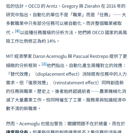
低的估計。OECD 的 Arntz、Gregory 與 Zierahn 在 2016 年的
研究中指出，自動化的單位不是「職業」而是「任務」——大
多數職業中只有部分任務可以被自動化，而非整個職業被取
[8]
代。
以這種任務層級的分析方法，他們將 OECD 國家的高風
險工作比例修正為約 14%。
MIT 經濟學家 Daron Acemoglu 與 Pascual Restrepo 提供了更
[2]
細緻的分析框架。
他們指出，自動化產生兩種對立的效應：
「替代效應」（displacement effect）消除既有任務中的人力
需求，但「復原效應」（reinstatement effect）同時創造新
的任務與職業。歷史上，後者始終超過前者——農業機械化消
滅了大量農業工作，但同時催生了工業、服務業與知識經濟中
數不清的新職業。
然而，Acemoglu 也提出警告：關鍵問題不在於總量，而在於
速度與分布
。如果新任務的創造速度追不上舊任務的消失速