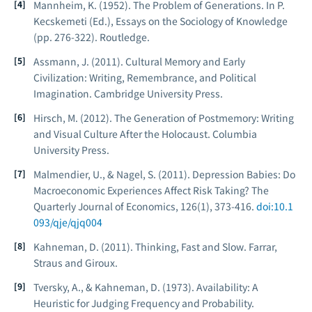
Mannheim, K. (1952). The Problem of Generations. In P.
Kecskemeti (Ed.),
Essays on the Sociology of Knowledge
(pp. 276-322). Routledge.
Assmann, J. (2011).
Cultural Memory and Early
Civilization: Writing, Remembrance, and Political
Imagination
. Cambridge University Press.
Hirsch, M. (2012).
The Generation of Postmemory: Writing
and Visual Culture After the Holocaust
. Columbia
University Press.
Malmendier, U., & Nagel, S. (2011). Depression Babies: Do
Macroeconomic Experiences Affect Risk Taking?
The
Quarterly Journal of Economics
, 126(1), 373-416.
doi:10.1
093/qje/qjq004
Kahneman, D. (2011).
Thinking, Fast and Slow
. Farrar,
Straus and Giroux.
Tversky, A., & Kahneman, D. (1973). Availability: A
Heuristic for Judging Frequency and Probability.