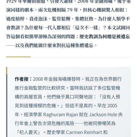
1929 年華爾街崩盤，引發大蕭條。2008 年金融海嘯，幾乎重
演同樣的劇本。兩次危機相隔 79 年，但核心機制驚人相似：
過度槓桿、資產泡沫、監管鬆懈、集體狂熱。為什麼人類學不
會教訓？為什麼每一代人都相信「這次不一樣」？本文試圖回
答這個看似簡單卻極為深刻的問題：
歷史教訓為何總是被遺忘
——以及我們能做什麼來對抗這種集體遺忘。
作者按：
2008 年金融海嘯爆發時，我正在為世界銀行
進行金融監管的比較研究。當時我訪談了多位監管機
構的高層官員，他們幾乎異口同聲地說：「沒有人預
見到這種規模的危機。」但這不是真的。早在 2005
年，經濟學家 Raghuram Rajan 就在 Jackson Hole 央
行年會上警告次貸危機的風險——他被同僚嘲笑為
「杞人憂天」。歷史學家 Carmen Reinhart 和