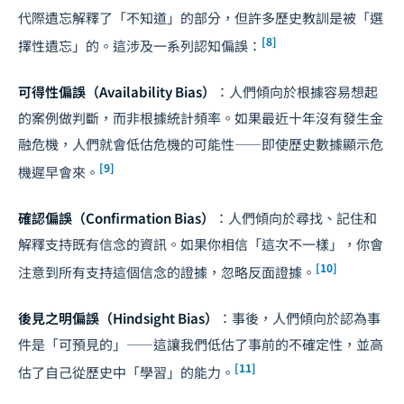
代際遺忘解釋了「不知道」的部分，但許多歷史教訓是被「選
[8]
擇性遺忘」的。這涉及一系列認知偏誤：
可得性偏誤（Availability Bias）
：人們傾向於根據容易想起
的案例做判斷，而非根據統計頻率。如果最近十年沒有發生金
融危機，人們就會低估危機的可能性——即使歷史數據顯示危
[9]
機遲早會來。
確認偏誤（Confirmation Bias）
：人們傾向於尋找、記住和
解釋支持既有信念的資訊。如果你相信「這次不一樣」，你會
[10]
注意到所有支持這個信念的證據，忽略反面證據。
後見之明偏誤（Hindsight Bias）
：事後，人們傾向於認為事
件是「可預見的」——這讓我們低估了事前的不確定性，並高
[11]
估了自己從歷史中「學習」的能力。