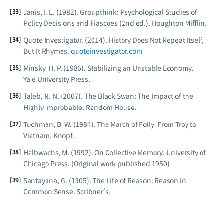
Janis, I. L. (1982).
Groupthink: Psychological Studies of
Policy Decisions and Fiascoes
(2nd ed.). Houghton Mifflin.
Quote Investigator. (2014). History Does Not Repeat Itself,
But It Rhymes.
quoteinvestigator.com
Minsky, H. P. (1986).
Stabilizing an Unstable Economy
.
Yale University Press.
Taleb, N. N. (2007).
The Black Swan: The Impact of the
Highly Improbable
. Random House.
Tuchman, B. W. (1984).
The March of Folly: From Troy to
Vietnam
. Knopf.
Halbwachs, M. (1992).
On Collective Memory
. University of
Chicago Press. (Original work published 1950)
Santayana, G. (1905).
The Life of Reason: Reason in
Common Sense
. Scribner's.