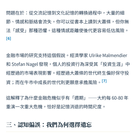
問題在於：從交流記憶到文化記憶的轉換過程中，大量的細
節、情感和脈絡會流失。你可以從書本上讀到大蕭條，但你無
法「感受」那種恐懼。這種情感距離使後代更容易低估風險。
[6]
金融市場的研究支持這個假說。經濟學家 Ulrike Malmendier
和 Stefan Nagel 發現，個人的投資行為深受其「投資生涯」中
經歷過的市場表現影響。經歷過大蕭條的世代終生偏好保守投
[7]
資；而在牛市中成長的世代則更願意承擔風險。
這解釋了為什麼金融危機似乎有「週期」——大約每 60-80 年
重演一次重大危機，恰好是記憶消退的時間尺度。
三、認知偏誤：我們為何選擇遺忘