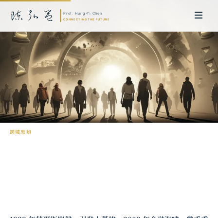
跨域思辨
為什麼歷史教訓總是被遺忘？
陳弘益 教授｜日本名古屋大學法學博士。歷任英國劍橋大學研究員暨亞太地
區代表、浙江大學國際聯合商學院 MBA 主任暨高管教育主任，為世界銀行、
聯合國等國際機構主持跨國政策研究。現帶領超智諮詢，結合商學專業與前沿
科技，提供 AI 及
量子運算
等領域的軟體開發及策略制定服務。