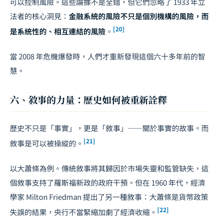
可以控制風險。這些論據不是全錯，但它們忽略了 1933 年立
法者的核心洞見：
金融系統的風險不只是個別機構的風險，而
[20]
是系統性的、相互連結的風險
。
當 2008 年危機爆發時，人們才重新發現這個六十多年前的智
慧。
六、敘事的力量：歷史如何被重新詮釋
歷史不只是「事實」，更是「敘事」——關於事實的故事。而
[21]
敘事是可以被操縱的。
以大蕭條為例。傳統敘事將其歸因於市場失靈和監管缺失，這
個敘事支持了羅斯福新政的政府干預。但在 1960 年代，經濟
學家 Milton Friedman 提出了另一種敘事：大蕭條是貨幣政策
[22]
失誤的結果，央行不當緊縮加劇了經濟收縮。