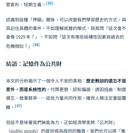
[35]
管套利、短期主義。
認識到這種「押韻」關係，可以改變我們學習歷史的方式。與
其記住具體的事件，不如理解底層的模式。與其問「這次會不
會像 1929 年？」，不如問「這次有哪些結構性因素與過去的
[36]
危機相似？」
結語：記憶作為公共財
本文的分析揭示了一個令人不安的真相：
歷史教訓的遺忘不是
意外，而是系統性的
。代際更替、認知偏誤、誘因扭曲、制度
健忘、敘事競爭——這些力量共同作用，確保人類注定重蹈覆
[37]
轍。
但這不意味著我們無能為力。正如經濟學家將「公共財」
（public goods）的提供視為政府的職責，我們也可以將「集