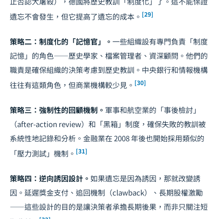
止否認大屠殺），德國將歷史教訓「制度化」了。這不能保證
[29]
遺忘不會發生，但它提高了遺忘的成本。
策略二：制度化的「記憶官」。
一些組織設有專門負責「制度
記憶」的角色——歷史學家、檔案管理者、資深顧問。他們的
職責是確保組織的決策考慮到歷史教訓。中央銀行和情報機構
[30]
往往有這類角色，但商業機構較少見。
策略三：強制性的回顧機制。
軍事和航空業的「事後檢討」
（after-action review）和「黑箱」制度，確保失敗的教訓被
系統性地記錄和分析。金融業在 2008 年後也開始採用類似的
[31]
「壓力測試」機制。
策略四：逆向誘因設計。
如果遺忘是因為誘因，那就改變誘
因。延遲獎金支付、追回機制（clawback）、長期股權激勵
——這些設計的目的是讓決策者承擔長期後果，而非只關注短