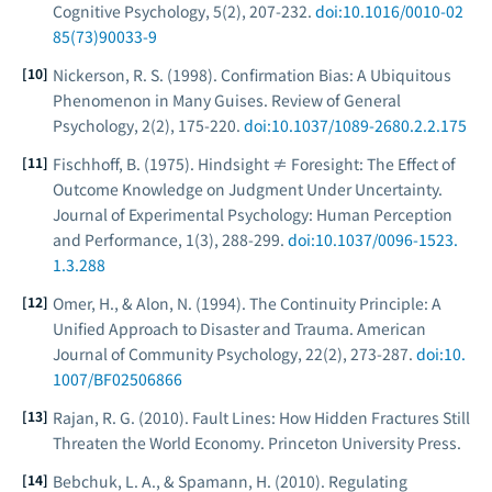
Cognitive Psychology
, 5(2), 207-232.
doi:10.1016/0010-02
85(73)90033-9
Nickerson, R. S. (1998). Confirmation Bias: A Ubiquitous
Phenomenon in Many Guises.
Review of General
Psychology
, 2(2), 175-220.
doi:10.1037/1089-2680.2.2.175
Fischhoff, B. (1975). Hindsight ≠ Foresight: The Effect of
Outcome Knowledge on Judgment Under Uncertainty.
Journal of Experimental Psychology: Human Perception
and Performance
, 1(3), 288-299.
doi:10.1037/0096-1523.
1.3.288
Omer, H., & Alon, N. (1994). The Continuity Principle: A
Unified Approach to Disaster and Trauma.
American
Journal of Community Psychology
, 22(2), 273-287.
doi:10.
1007/BF02506866
Rajan, R. G. (2010).
Fault Lines: How Hidden Fractures Still
Threaten the World Economy
. Princeton University Press.
Bebchuk, L. A., & Spamann, H. (2010). Regulating