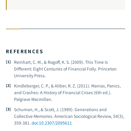
REFERENCES
Reinhart, C. M., & Rogoff, K. S. (2009).
This Time Is
Different: Eight Centuries of Financial Folly
. Princeton
University Press.
Kindleberger, C. P., & Aliber, R. Z. (2011).
Manias, Panics,
and Crashes: A History of Financial Crises
(6th ed.).
Palgrave Macmillan.
Schuman, H., & Scott, J. (1989). Generations and
Collective Memories.
American Sociological Review
, 54(3),
359-381.
doi:10.2307/2095611