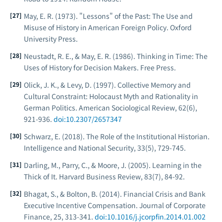
May, E. R. (1973).
"Lessons" of the Past: The Use and
Misuse of History in American Foreign Policy
. Oxford
University Press.
Neustadt, R. E., & May, E. R. (1986).
Thinking in Time: The
Uses of History for Decision Makers
. Free Press.
Olick, J. K., & Levy, D. (1997). Collective Memory and
Cultural Constraint: Holocaust Myth and Rationality in
German Politics.
American Sociological Review
, 62(6),
921-936.
doi:10.2307/2657347
Schwarz, E. (2018). The Role of the Institutional Historian.
Intelligence and National Security
, 33(5), 729-745.
Darling, M., Parry, C., & Moore, J. (2005). Learning in the
Thick of It.
Harvard Business Review
, 83(7), 84-92.
Bhagat, S., & Bolton, B. (2014). Financial Crisis and Bank
Executive Incentive Compensation.
Journal of Corporate
Finance
, 25, 313-341.
doi:10.1016/j.jcorpfin.2014.01.002