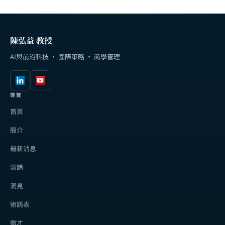
陳弘益 教授
AI與前沿科技 · 國際策略 · 商學管理
導覽
首頁
簡介
最新消息
演講
洞見
術語表
徵才