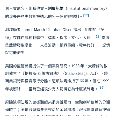
個人會遺忘，組織也會。
制度記憶
（institutional memory）
[17]
的流失是歷史教訓被遺忘的另一個關鍵機制。
組織學者 James March 和 Johan Olsen 指出，組織的「記
[18]
憶」存儲在多種載體中：檔案、程序、文化、人員。
當這
些載體發生變化——人員流動、組織重組、程序修訂——記憶
就可能流失。
美國的監管機構提供了一個案例研究。1933 年，大蕭條的教
訓催生了《格拉斯-斯蒂格爾法》（Glass-Steagall Act），將
商業銀行與投資銀行分離。這項法規維持了 66 年，但在 1999
[19]
年被廢除——當時已經很少有人記得它為什麼被制定。
廢除這項法規的論據聽起來很有說服力：金融創新使舊的分類
過時了；全球競爭需要更靈活的金融機構；現代風險管理技術