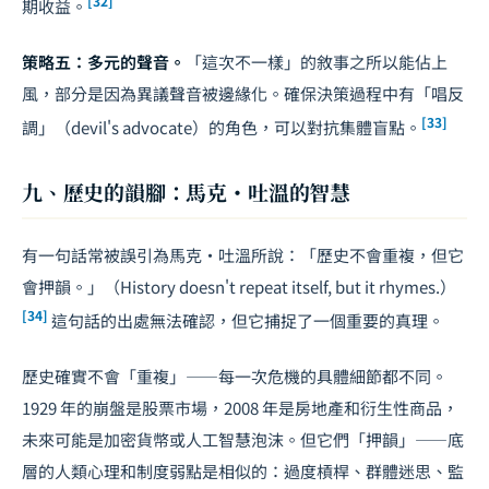
[32]
期收益。
策略五：多元的聲音。
「這次不一樣」的敘事之所以能佔上
風，部分是因為異議聲音被邊緣化。確保決策過程中有「唱反
[33]
調」（devil's advocate）的角色，可以對抗集體盲點。
九、歷史的韻腳：馬克・吐溫的智慧
有一句話常被誤引為馬克・吐溫所說：「歷史不會重複，但它
會押韻。」（History doesn't repeat itself, but it rhymes.）
[34]
這句話的出處無法確認，但它捕捉了一個重要的真理。
歷史確實不會「重複」——每一次危機的具體細節都不同。
1929 年的崩盤是股票市場，2008 年是房地產和衍生性商品，
未來可能是加密貨幣或人工智慧泡沫。但它們「押韻」——底
層的人類心理和制度弱點是相似的：過度槓桿、群體迷思、監