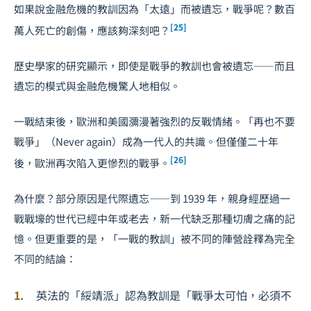
如果說金融危機的教訓因為「太遠」而被遺忘，戰爭呢？數百
[25]
萬人死亡的創傷，應該夠深刻吧？
歷史學家的研究顯示，即使是戰爭的教訓也會被遺忘——而且
遺忘的模式與金融危機驚人地相似。
一戰結束後，歐洲和美國瀰漫著強烈的反戰情緒。「再也不要
戰爭」（Never again）成為一代人的共識。但僅僅二十年
[26]
後，歐洲再次陷入更慘烈的戰爭。
為什麼？部分原因是代際遺忘——到 1939 年，親身經歷過一
戰戰壕的世代已經中年或老去，新一代缺乏那種切膚之痛的記
憶。但更重要的是，「一戰的教訓」被不同的陣營詮釋為完全
不同的結論：
英法的「綏靖派」認為教訓是「戰爭太可怕，必須不