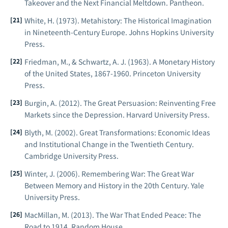
Takeover and the Next Financial Meltdown
. Pantheon.
White, H. (1973).
Metahistory: The Historical Imagination
in Nineteenth-Century Europe
. Johns Hopkins University
Press.
Friedman, M., & Schwartz, A. J. (1963).
A Monetary History
of the United States, 1867-1960
. Princeton University
Press.
Burgin, A. (2012).
The Great Persuasion: Reinventing Free
Markets since the Depression
. Harvard University Press.
Blyth, M. (2002).
Great Transformations: Economic Ideas
and Institutional Change in the Twentieth Century
.
Cambridge University Press.
Winter, J. (2006).
Remembering War: The Great War
Between Memory and History in the 20th Century
. Yale
University Press.
MacMillan, M. (2013).
The War That Ended Peace: The
Road to 1914
. Random House.