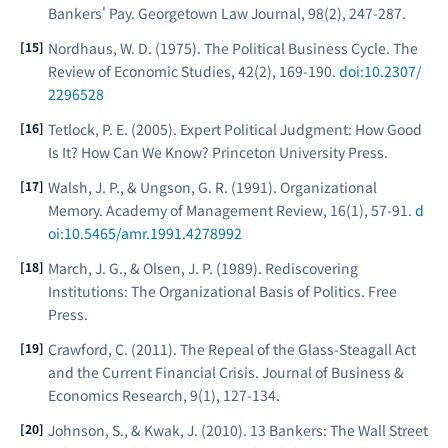
Bankers' Pay.
Georgetown Law Journal
, 98(2), 247-287.
Nordhaus, W. D. (1975). The Political Business Cycle.
The
Review of Economic Studies
, 42(2), 169-190.
doi:10.2307/
2296528
Tetlock, P. E. (2005).
Expert Political Judgment: How Good
Is It? How Can We Know?
Princeton University Press.
Walsh, J. P., & Ungson, G. R. (1991). Organizational
Memory.
Academy of Management Review
, 16(1), 57-91.
d
oi:10.5465/amr.1991.4278992
March, J. G., & Olsen, J. P. (1989).
Rediscovering
Institutions: The Organizational Basis of Politics
. Free
Press.
Crawford, C. (2011). The Repeal of the Glass-Steagall Act
and the Current Financial Crisis.
Journal of Business &
Economics Research
, 9(1), 127-134.
Johnson, S., & Kwak, J. (2010).
13 Bankers: The Wall Street