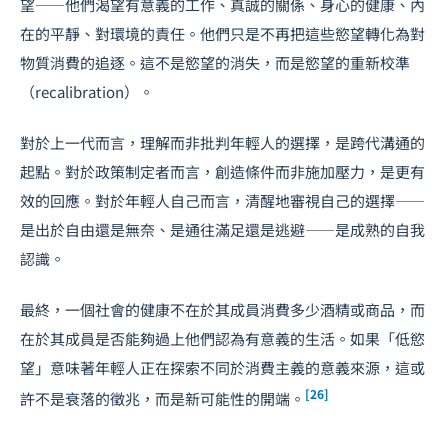
望——他們渴望有意義的工作、真誠的關係、身心的健康、內
在的平靜、對環境的責任。他們只是不再把這些慾望轉化為對
物質消費的追逐。這不是慾望的消失，而是慾望的重新校準
（recalibration）。
對於上一代而言，理解而非批判年輕人的選擇，是跨代溝通的
起點。對於政策制定者而言，創造條件而非施加壓力，是更有
效的回應。對於年輕人自己而言，清醒地審視自己的選擇——
是出於自由還是無奈、是通往滿足還是逃避——是成熟的自我
認識。
最終，一個社會的健康不在於其成員消費多少酒精或商品，而
在於其成員是否能夠過上他們認為有意義的生活。如果「低慾
望」意味著年輕人正在探索不同於消費主義的意義來源，這或
[26]
許不是衰落的徵兆，而是新可能性的開端。