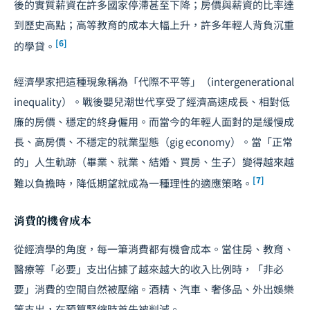
後的實質薪資在許多國家停滯甚至下降；房價與薪資的比率達
到歷史高點；
高等教育
的成本大幅上升，許多年輕人背負沉重
[6]
的學貸。
經濟學家把這種現象稱為「代際不平等」（intergenerational
inequality）。戰後嬰兒潮世代享受了經濟高速成長、相對低
廉的房價、穩定的終身僱用。而當今的年輕人面對的是緩慢成
長、高房價、不穩定的就業型態（gig economy）。當「正常
的」人生軌跡（畢業、就業、結婚、買房、生子）變得越來越
[7]
難以負擔時，降低期望就成為一種理性的適應策略。
消費的機會成本
從經濟學的角度，每一筆消費都有機會成本。當住房、教育、
醫療等「必要」支出佔據了越來越大的收入比例時，「非必
要」消費的空間自然被壓縮。酒精、汽車、奢侈品、外出娛樂
等支出，在預算緊縮時首先被削減。