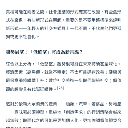
真相可能在兩者之間。社會連結的形式確實在改變，有些舊形
式在衰退，有些新形式在興起。重要的是不要用舊標準來評判
新形式——年輕人的社交方式與上一代不同，不代表他們更孤
獨或更不社會化。
趨勢展望：「低慾望」將成為新常態？
綜合以上分析，「低慾望」趨勢很可能在未來持續甚至深化。
經濟因素（高房價、就業不穩定）不太可能迅速改善；健康與
環保意識將繼續上升；數位社交將進一步取代傳統社交；價值
[25]
觀的轉變具有代際延續性。
這對於依賴大眾消費的產業——酒類、汽車、奢侈品、房地產
——意味著必須轉型。單純地「創造需求」的行銷策略會越來
越無效；取而代之的可能是更加個人化、更加強調價值觀契合