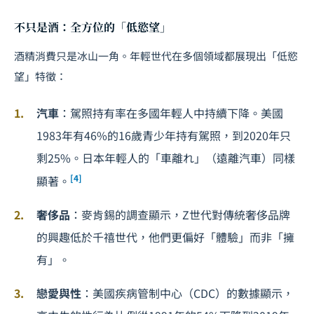
不只是酒：全方位的「低慾望」
酒精消費只是冰山一角。年輕世代在多個領域都展現出「低慾
望」特徵：
汽車
：駕照持有率在多國年輕人中持續下降。美國
1983年有46%的16歲青少年持有駕照，到2020年只
剩25%。日本年輕人的「車離れ」（遠離汽車）同樣
[4]
顯著。
奢侈品
：麥肯錫的調查顯示，Z世代對傳統奢侈品牌
的興趣低於千禧世代，他們更偏好「體驗」而非「擁
有」。
戀愛與性
：美國疾病管制中心（CDC）的數據顯示，