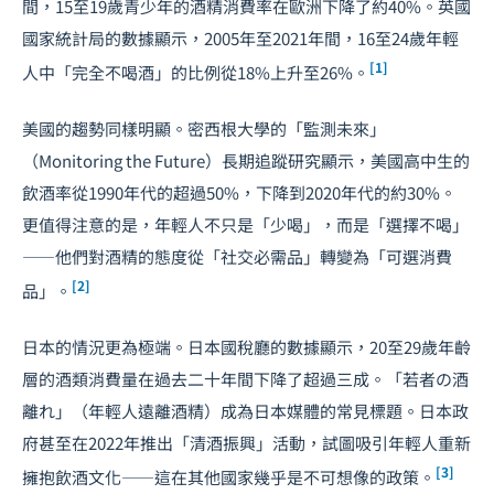
間，15至19歲青少年的酒精消費率在歐洲下降了約40%。英國
國家統計局的數據顯示，2005年至2021年間，16至24歲年輕
[1]
人中「完全不喝酒」的比例從18%上升至26%。
美國的趨勢同樣明顯。密西根大學的「監測未來」
（Monitoring the Future）長期追蹤研究顯示，美國高中生的
飲酒率從1990年代的超過50%，下降到2020年代的約30%。
更值得注意的是，年輕人不只是「少喝」，而是「選擇不喝」
——他們對酒精的態度從「社交必需品」轉變為「可選消費
[2]
品」。
日本的情況更為極端。日本國稅廳的數據顯示，20至29歲年齡
層的酒類消費量在過去二十年間下降了超過三成。「若者の酒
離れ」（年輕人遠離酒精）成為日本媒體的常見標題。日本政
府甚至在2022年推出「清酒振興」活動，試圖吸引年輕人重新
[3]
擁抱飲酒文化——這在其他國家幾乎是不可想像的政策。