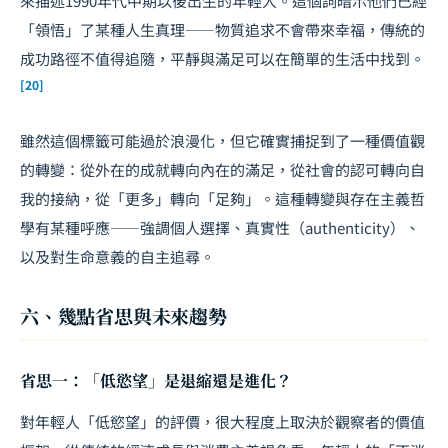
來描述1990年代中期以後出生的年輕人。這個詞暗示他們已經
「領悟」了某種人生真理——物質追求不會帶來幸福，傳統的
成功路徑不值得追隨，平靜與滿足可以在簡單的生活中找到。
[20]
雖然這個標籤可能過於浪漫化，但它確實捕捉到了一種價值觀
的轉變：從外在的成就轉向內在的滿足，從社會的認可轉向自
我的接納，從「更多」轉向「足夠」。這種轉變與存在主義哲
學有某種呼應——強調個人選擇、真實性（authenticity）、
以及對生命意義的自主追尋。
六、幾點省思與未來趨勢
省思一：「低慾望」是退縮還是進化？
對年輕人「低慾望」的評價，很大程度上取決於觀察者的價值