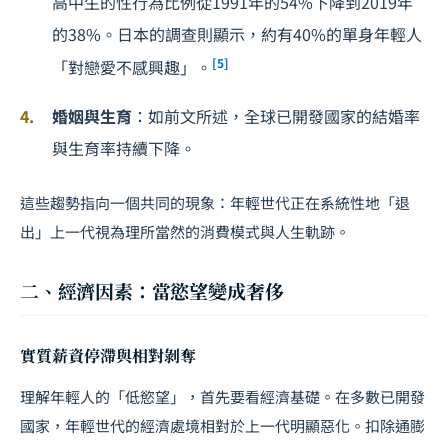
高中生的性行為比例從1991年的54%下降到2019年
的38%。日本的調查則顯示，約有40%的單身年輕人
[5]
「對戀愛不感興趣」。
婚姻與生育
：如前文所述，全球已開發國家的結婚率
與生育率持續下降。
這些趨勢指向一個共同的現象：年輕世代正在系統性地「退
出」上一代視為理所當然的消費模式與人生軌跡。
二、經濟因素：當慾望變成奢侈
實質薪資停滯與相對剝奪
理解年輕人的「低慾望」，首先要看經濟基礎。在多數已開發
國家，年輕世代的經濟處境相對於上一代明顯惡化。扣除通膨