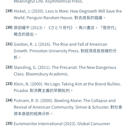
Meaningful Life
. Asymmetrical Press.
Hickel, J. (2020).
Less Is More: How Degrowth Will Save the
World
. Penguin Random House. 對去成長的倡議。
原田曜平 (2013)。《さとり世代》。角川書店。「悟世代」
概念的提出。
Gordon, R. J. (2016).
The Rise and Fall of American
Growth
. Princeton University Press. 對經濟成長放緩的分
析。
Standing, G. (2011).
The Precariat: The New Dangerous
Class
. Bloomsbury Academic.
Klein, N. (2000).
No Logo: Taking Aim at the Brand Bullies
.
Picador. 對消費主義的早期批判。
Putnam, R. D. (2000).
Bowling Alone: The Collapse and
Revival of American Community
. Simon & Schuster. 對社會
資本衰退的經典分析。
Euromonitor International (2023).
Global Consumer