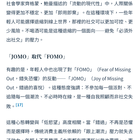
社會學家齊格蒙・鮑曼描述的「流動的現代性」中，人際關係
變得更加不穩定、更加「即用即棄」。在這種環境下，一些年
輕人可能選擇退縮到線上世界，那裡的社交可以更加可控、更
少風險。不喝酒可能是這種退縮的一個面向——避免「必須外
出社交」的壓力。
「JOMO」取代「FOMO」
有趣的是，年輕人中也出現了對「FOMO」（Fear of Missing
Out，錯失恐懼）的反動——「JOMO」（Joy of Missing
Out，錯過的喜悅）。這種態度強調：不參加每一個派對、不
追隨每一個潮流、不必時時在線，是一種自我照顧而非社交失
[17]
敗。
這種心態轉變與「低慾望」高度相關。當「錯過」不再是恐懼
而是選擇時，傳統消費主義所依賴的「跟上潮流」壓力就失去