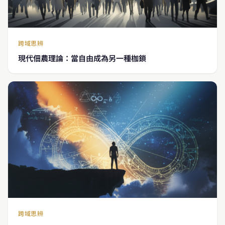
跨域思辨
現代佃農理論：當自由成為另一種枷鎖
跨域思辨