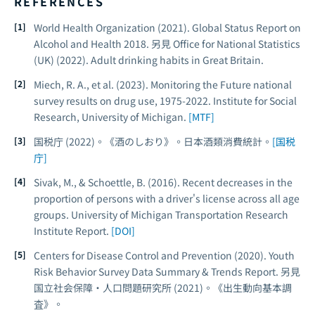
REFERENCES
World Health Organization (2021).
Global Status Report on
Alcohol and Health 2018
. 另見 Office for National Statistics
(UK) (2022). Adult drinking habits in Great Britain.
Miech, R. A., et al. (2023). Monitoring the Future national
survey results on drug use, 1975-2022. Institute for Social
Research, University of Michigan.
[MTF]
国税庁 (2022)。《酒のしおり》。日本酒類消費統計。
[国税
庁]
Sivak, M., & Schoettle, B. (2016). Recent decreases in the
proportion of persons with a driver's license across all age
groups.
University of Michigan Transportation Research
Institute Report
.
[DOI]
Centers for Disease Control and Prevention (2020). Youth
Risk Behavior Survey Data Summary & Trends Report. 另見
国立社会保障・人口問題研究所 (2021)。《出生動向基本調
査》。