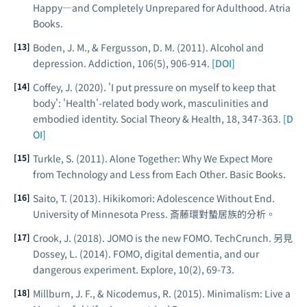
Happy—and Completely Unprepared for Adulthood
. Atria
Books.
Boden, J. M., & Fergusson, D. M. (2011). Alcohol and
depression.
Addiction
, 106(5), 906-914.
[DOI]
Coffey, J. (2020). 'I put pressure on myself to keep that
body': 'Health'-related body work, masculinities and
embodied identity.
Social Theory & Health
, 18, 347-363.
[D
OI]
Turkle, S. (2011).
Alone Together: Why We Expect More
from Technology and Less from Each Other
. Basic Books.
Saito, T. (2013).
Hikikomori: Adolescence Without End
.
University of Minnesota Press. 斎藤環對蟄居族的分析。
Crook, J. (2018). JOMO is the new FOMO.
TechCrunch
. 另見
Dossey, L. (2014). FOMO, digital dementia, and our
dangerous experiment.
Explore
, 10(2), 69-73.
Millburn, J. F., & Nicodemus, R. (2015).
Minimalism: Live a