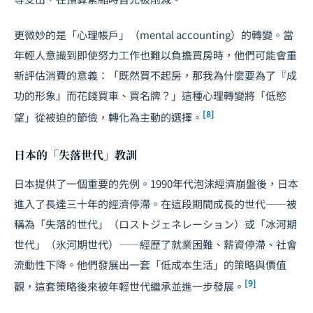
更微妙的是「心理帳戶」（mental accounting）的轉變。當
年輕人意識到即使努力工作也難以負擔買房時，他們可能會重
新評估消費的意義：「既然買不起房，那我為什麼要為了『成
功的形象』而花錢買車、買名牌？」這種心理轉變將「低慾
[8]
望」從被迫的節儉，轉化為主動的選擇。
日本的「失落世代」教訓
日本提供了一個重要的先例。1990年代泡沫經濟崩盤後，日本
進入了長達三十年的經濟停滯。在這段期間成長的世代——被
稱為「失落的世代」（ロストジェネレーション）或「冰河期
世代」（氷河期世代）——經歷了就業困難、薪資停滯、社會
流動性下降。他們發展出一套「低成本生活」的策略與價值
[9]
觀，這套策略後來被年輕世代繼承並進一步發展。