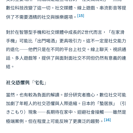
數位科技改變了這一切。社交媒體、線上遊戲、串流影音等提
[15]
供了不需要酒精的社交與娛樂選項。
對於在智慧型手機和社交媒體中成長的Z世代而言，「在家滑
手機」可能比「出門喝酒」更具吸引力。這不一定是社交能力
的退化——他們只是在不同的平台上社交。線上聊天、視訊通
話、多人遊戲等，提供了與面對面社交不同但仍然有意義的連
結。
社交恐懼與「宅化」
當然，也有較為負面的解讀。部分研究者擔心，數位社交可能
加劇了年輕人的社交恐懼與人際退縮。日本的「蟄居族」（引
きこもり）現象——長期待在家中、迴避社會接觸——雖然是
[16]
極端案例，但在程度上可能反映了更廣泛的趨勢。