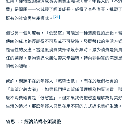
框架。從傳統的經濟成長與消費主義視角看，年輕人的「不消
費」是問題——它減緩了經濟成長、威脅了某些產業、挑戰了
[21]
既有的社會再生產模式。
但從另一個角度看，「低慾望」可能是一種適應性的進化。當
傳統的成功路徑變得不可及或不可欲時，發展替代的生活方式
是理性的反應。當過度消費威脅環境永續時，減少消費是負責
任的選擇。當物質追求無法帶來幸福時，轉向非物質的滿足是
明智的調整。
或許，問題不在於年輕人「慾望太低」，而在於我們社會的
「慾望定義太窄」。如果我們把慾望僅僅理解為物質消費，那
麼不消費確實是「低慾望」。但如果我們把慾望理解為對美好
生活的追求，那麼年輕人只是在用不同的方式追求美好生活。
省思二：經濟結構必須調整