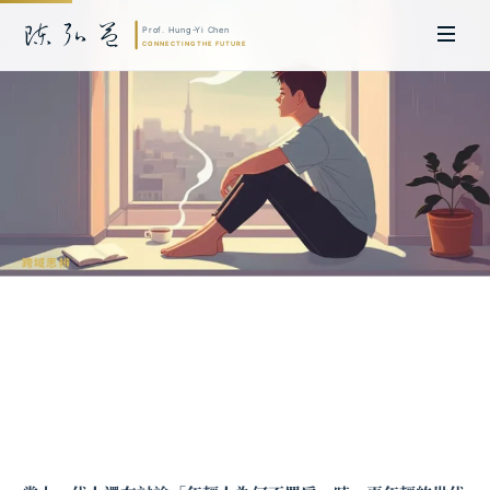
跨域思辨
年輕人不喝酒、低慾望談起的幾個省思及
趨勢
陳弘益 教授｜日本名古屋大學法學博士。歷任英國劍橋大學研究員暨亞太地
區代表、浙江大學國際聯合商學院 MBA 主任暨高管教育主任，為世界銀行、
聯合國等國際機構主持跨國政策研究。現帶領超智諮詢，結合商學專業與前沿
科技，提供 AI 及
量子運算
等領域的軟體開發及策略制定服務。