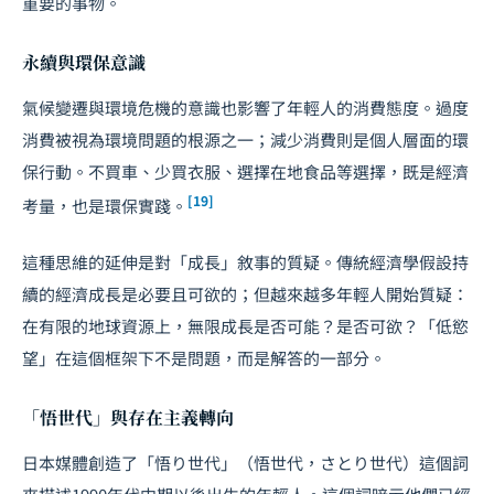
重要的事物。
永續與環保意識
氣候變遷與環境危機的意識也影響了年輕人的消費態度。過度
消費被視為環境問題的根源之一；減少消費則是個人層面的環
保行動。不買車、少買衣服、選擇在地食品等選擇，既是經濟
[19]
考量，也是環保實踐。
這種思維的延伸是對「成長」敘事的質疑。傳統經濟學假設持
續的經濟成長是必要且可欲的；但越來越多年輕人開始質疑：
在有限的地球資源上，無限成長是否可能？是否可欲？「低慾
望」在這個框架下不是問題，而是解答的一部分。
「悟世代」與存在主義轉向
日本媒體創造了「悟り世代」（悟世代，さとり世代）這個詞