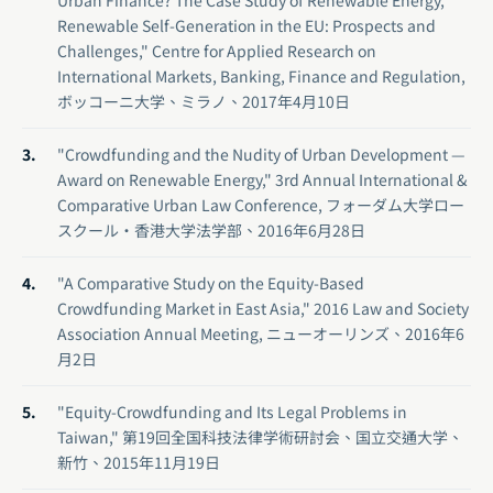
Urban Finance? The Case Study of Renewable Energy,
Renewable Self-Generation in the EU: Prospects and
Challenges," Centre for Applied Research on
International Markets, Banking, Finance and Regulation,
ボッコーニ大学、ミラノ、2017年4月10日
"Crowdfunding and the Nudity of Urban Development —
Award on Renewable Energy," 3rd Annual International &
Comparative Urban Law Conference, フォーダム大学ロー
スクール・香港大学法学部、2016年6月28日
"A Comparative Study on the Equity-Based
Crowdfunding Market in East Asia," 2016 Law and Society
Association Annual Meeting, ニューオーリンズ、2016年6
月2日
"Equity-Crowdfunding and Its Legal Problems in
Taiwan," 第19回全国科技法律学術研討会、国立交通大学、
新竹、2015年11月19日