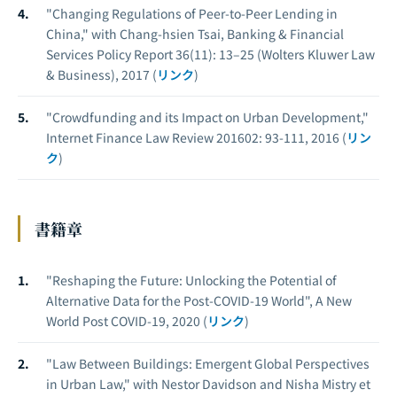
"Changing Regulations of Peer-to-Peer Lending in
China," with Chang-hsien Tsai, Banking & Financial
Services Policy Report 36(11): 13–25 (Wolters Kluwer Law
& Business), 2017 (
リンク
)
"Crowdfunding and its Impact on Urban Development,"
Internet Finance Law Review 201602: 93-111, 2016 (
リン
ク
)
書籍章
"Reshaping the Future: Unlocking the Potential of
Alternative Data for the Post-COVID-19 World", A New
World Post COVID-19, 2020 (
リンク
)
"Law Between Buildings: Emergent Global Perspectives
in Urban Law," with Nestor Davidson and Nisha Mistry et