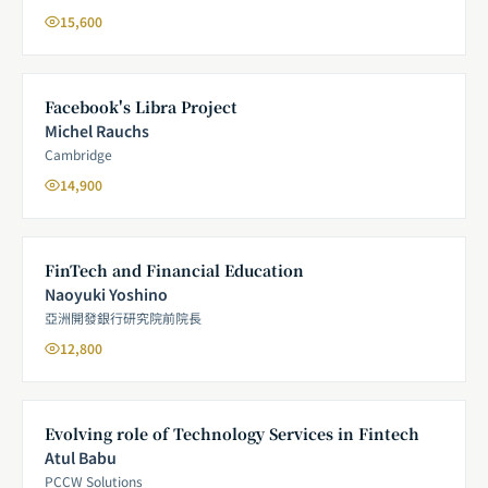
15,600
Facebook's Libra Project
Michel Rauchs
Cambridge
14,900
FinTech and Financial Education
Naoyuki Yoshino
亞洲開發銀行研究院前院長
12,800
Evolving role of Technology Services in Fintech
Atul Babu
PCCW Solutions