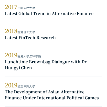
2017
中國人民大學
Latest Global Trend in Alternative Finance
2018
香港理工大學
Latest FinTech Research
2019
香港大學法律學院
Lunchtime Brownbag Dialogue with Dr
Hungyi Chen
2019
國立中興大學
The Development of Asian Alternative
Finance Under International Political Games