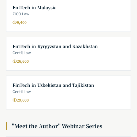
FinTech in Malaysia
ZICO Law
9,400
FinTech in Kyrgyzstan and Kazakhstan
Centil Law
26,600
FinTech in Uzbekistan and Tajikistan
Centil Law
29,600
"Meet the Author" Webinar Series