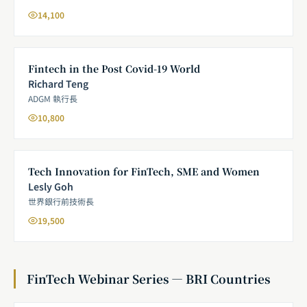
14,100
Fintech in the Post Covid-19 World
Richard Teng
ADGM 執行長
10,800
Tech Innovation for FinTech, SME and Women
Lesly Goh
世界銀行前技術長
19,500
FinTech Webinar Series — BRI Countries