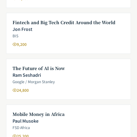
Fintech and Big Tech Credit Around the World
Jon Frost
BIS
9,200
The Future of AI is Now
Ram Seshadri
Google / Morgan Stanley
24,800
Mobile Money in Africa
Paul Musoke
FSD Africa
25,200