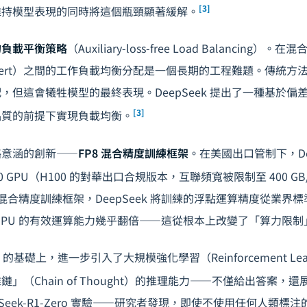
[3]
維持模型表現的同時將這個瓶頸顯著緩解。
的負載平衡策略
（Auxiliary-loss-free Load Balancing
pert）之間的工作負載均衡分配是一個長期的工程難題。傳統方
，但這會犧牲模型的最終表現。DeepSeek 提出了一種基於偏
[3]
品質的前提下實現負載均衡。
略意涵的創新——
FP8 混合精度訓練框架
。在美國出口管制下，Dee
800 GPU（H100 的對華出口合規版本，互聯頻寬被限制至 400 GB
）混合精度訓練框架，DeepSeek 將訓練的浮點運算精度從業界標準的
塊 GPU 的有效運算能力幾乎翻倍——這從根本上改變了「算力限
在 V3 的基礎上，進一步引入了大規模強化學習（Reinforcement Lea
」（Chain of Thought）的推理能力——不僅給出答案，
pSeek-R1-Zero 實驗——研究者發現，即使不使用任何人類