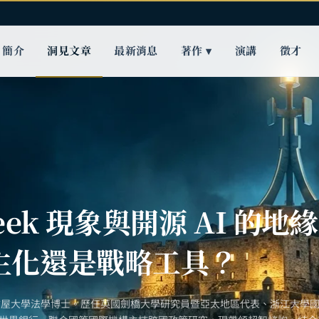
簡介
洞見文章
最新消息
著作 ▾
演講
徵才
Seek 現象與開源 AI 的地
主化還是戰略工具？
古屋大學法學博士。歷任英國劍橋大學研究員暨亞太地區代表、浙江大學國際