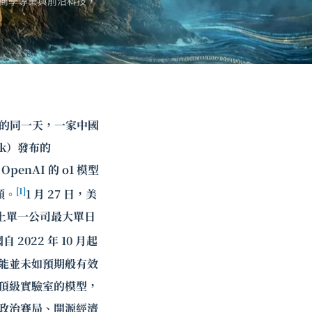
商學專業與前沿科技，
任總統的同一天，一家中國
ek）發布的
enAI 的 o1 模型
[1]
頭。
1 月 27 日，美
史上單一公司最大單日
022 年 10 月起
可能並未如預期般有效
國頂級實驗室的模型，
緣政治賽局、開源經濟