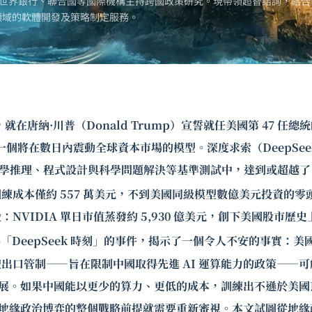
世界銀行、聯合國等國際機構主持跨國政策研究。現帶領超智諮詢，結合
領域的軟體開發及策略制定服務。
20 日，就在唐納·川普（Donald Trump）宣誓就任美國第 47 
了一個將在數日內震動全球資本市場的模型。深度求索（DeepSe
 在數學推理、程式設計與科學問題解決等基準測試中，達到或超越了 Op
練成本僅約 557 萬美元，不到美國同級模型數億美元投資的零
NVIDIA 單日市值蒸發約 5,930 億美元，創下美國股市歷
DeepSeek 時刻」的事件，揭示了一個令人不安的事實：美國自 2
體出口管制
——旨在限制中國取得先進 AI 運算能力的政策——
 發展。如果中國能以更少的算力、更低的成本，訓練出不遜於美
片的地緣政治博弈的整個戰略前提就需要重新審視。本文試圖從地