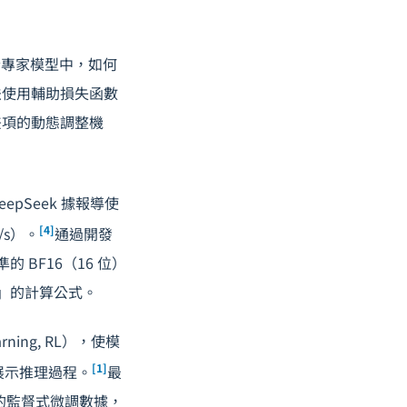
）。在混合專家模型中，如何
法使用輔助損失函數
差項的動態調整機
pSeek 據報導使
[4]
/s）。
通過開發
 BF16（16 位）
制」的計算公式。
rning, RL），使模
[1]
還展示推理過程。
最
標注的監督式微調數據，