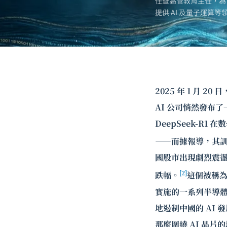
任暨高管教育主任，為
提供 AI 及
量子運算
等
2025 年 1 月 
AI 公司悄然發布
DeepSeek-R1
——而據報導，其訓
國股市出現劇烈震盪：
[2]
跌幅。
這個被稱為「
實施的一系列
半導
地遏制中國的 AI
那麼圍繞 AI 晶