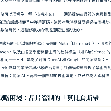
—因為一旦模型權重公開，任何人都可以在任何硬體上進行推論
的開源策略可以理解為一種「技術外交」——通過提供高品質的免費模
I 治理的話語權競爭中獲得籌碼。這與冷戰時期蘇聯通過技術援
在數位時代，這種影響力的傳播速度是指數級的。
生態系統已形成四極格局：美國的 Meta（Llama 系列）、法國的 M
雲 Qwen、以及由各國學術機構主導的社群模型（如 BigScience 的
——Meta 是為了對抗 OpenAI 和 Google 的閉源壟斷；Mis
Seek 兼具商業擴張與地緣政治考量；社群模型則體現了學術界對 
味著：開源 AI 不再是一個單純的技術運動，它已成為大國科技
戰略困境：晶片管制的「莫比烏斯帶」