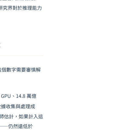
 研究界對於推理能力
奪
，這個數字需要審慎解
GPU、14.8 萬億
數據收集與處理成
析師估計，如果計入這
之間——仍然遠低於