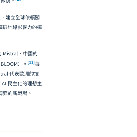
和微調。
型，建立全球依賴關
助擴展地緣影響力的邏
istral、中國的
[11]
 BLOOM）。
每
tral 代表歐洲的技
AI 民主化的理想主
博弈的新戰場。