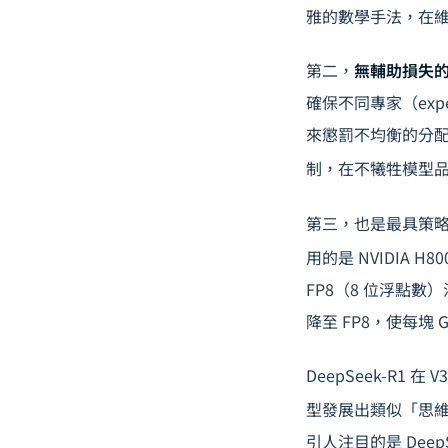
雅的數學手法，在
第二，
無輔助損失
確保不同專家（ex
來懲罰不均衡的分配
制，在不犧牲模型
第三，也是最具策
用的是 NVIDIA H
FP8（8 位浮點數
降至 FP8，使每
DeepSeek-R1 
型發展出類似「思維鏈
引人注目的是 Dee